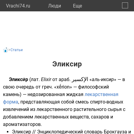
Vrachi74.ru
Люди
Eще
🔔
Челяб
🔍
Статьи
Эликсир
الإكسير
Эликси́р
(
лат.
Elixir
от
араб.
‎ «
аль-иксир
» — в
свою очередь от
греч.
«xḗrion» —
философский
камень
) — недозированная жидкая
лекарственная
форма
, представляющая собой смесь спирто-водных
извлечений из лекарственного растительного сырья с
добавлением лекарственных веществ, сахаров и
ароматизаторов.
Эликсир
//
Энциклопедический словарь Брокгауза и