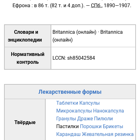
Ефрона
: в 86 т. (82 т. и 4 доп.). —
СПб.
, 1890—1907.
Словари и
Britannica (онлайн)
·
Britannica
энциклопедии
(онлайн)
Нормативный
LCCN
:
sh85042584
контроль
Лекарственные формы
Таблетки
Капсулы
Микрокапсулы
Нанокапсула
Гранулы
Драже
Пилюли
Твёрдые
Пастилки
Порошки
Брикеты
Карандаш
Жевательная резинка