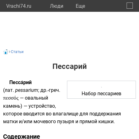
Vrachi74.ru
Люди
Eще
🔔
Челяб
🔍
Статьи
Пессарий
Песса́рий
(
лат.
pessarium
;
др.-греч.
Набор пессариев
πεσσός
— овальный
камень) — устройство,
которое вводится во влагалище для поддержания
матки и/или мочевого пузыря и прямой кишки.
Содержание