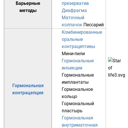
Барьерные
презерватив
методы
Диафрагма
Маточный
колпачок
Пессарий
Комбинированные
оральные
контрацептивы
Мини-пили
Гормональные
инъекции
Гормональные
имплантаты
Гормональная
Гормональное
контрацепция
кольцо
Гормональный
пластырь
Гормональная
внутриматочная