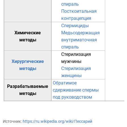
спираль
Посткоитальная
контрацепция
Спермициды
Химические
Медьсодержащая
методы
внутриматочная
спираль
Стерилизация
Хирургические
мужчины
методы
Стерилизация
женщины
Обратимое
Разрабатываемые
сдерживание спермы
методы
под руководством
Источник:
https://ru.wikipedia.org/wiki/Пессарий