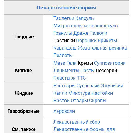
Лекарственные формы
Таблетки
Капсулы
Микрокапсулы
Нанокапсула
Гранулы
Драже
Пилюли
Твёрдые
Пастилки
Порошки
Брикеты
Карандаш
Жевательная резинка
Пеллеты
Мази
Гели
Кремы
Суппозитории
Мягкие
Линименты
Пасты
Пессарий
Пластыри
TTC
Растворы
Суспензии
Эмульсии
Жидкие
Капли
Микстура
Настойки
Настои
Отвары
Сиропы
Газообразные
Аэрозоли
Лекарственный сбор
См. также
Лекарственные формы для