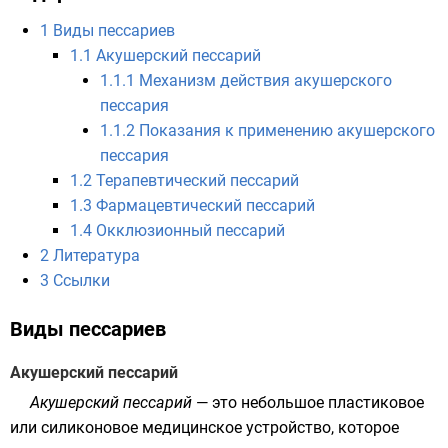
1
Виды пессариев
1.1
Акушерский пессарий
1.1.1
Механизм действия акушерского
пессария
1.1.2
Показания к применению акушерского
пессария
1.2
Терапевтический пессарий
1.3
Фармацевтический пессарий
1.4
Окклюзионный пессарий
2
Литература
3
Ссылки
Виды пессариев
Акушерский пессарий
Акушерский пессарий
— это небольшое пластиковое
или силиконовое медицинское устройство, которое