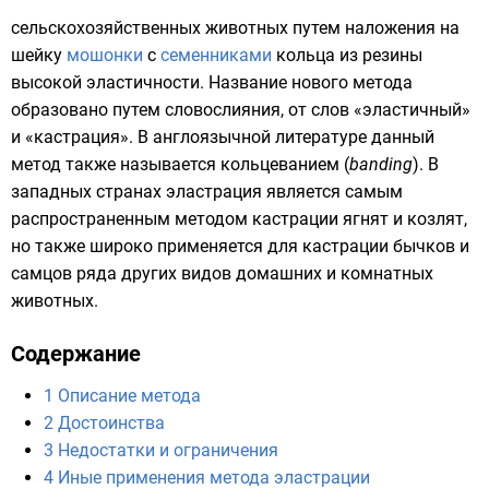
сельскохозяйственных животных
путем наложения на
шейку
мошонки
с
семенниками
кольца из
резины
высокой эластичности. Название нового метода
образовано путем
cловослияния
, от слов «эластичный»
и «кастрация». В
англоязычной литературе
данный
метод также называется кольцеванием (
banding
). В
западных странах эластрация является самым
распространенным методом кастрации ягнят и козлят,
но также широко применяется для кастрации бычков и
самцов ряда других видов домашних и комнатных
животных.
Содержание
1
Описание метода
2
Достоинства
3
Недостатки и ограничения
4
Иные применения метода эластрации