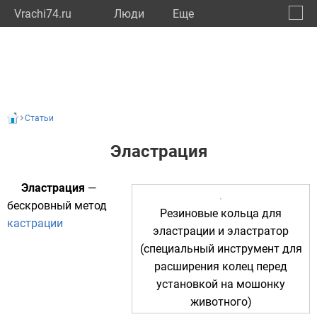
Vrachi74.ru
Люди
Eще
🔔
Челяб
🔍
Статьи
Эластрация
Эластрация
—
бескровный метод
Резиновые кольца для
кастрации
эластрации и эластратор
(специальный инструмент для
расширения колец перед
установкой на мошонку
животного)