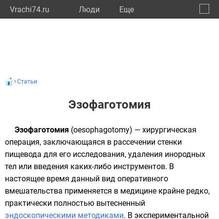
Vrachi74.ru
Люди
Eще
🔔
Челяб
🔍
Статьи
Эзофаготомия
Эзофаготомия
(oesophagotomy) — хирургическая
операция, заключающаяся в рассечении стенки
пищевода
для его исследования, удаления инородных
тел или введения каких-либо инструментов. В
настоящее время данный вид оперативного
вмешательства применяется в медицине крайне редко,
практически полностью вытесненный
эндоскопическими методиками
. В экспериментальной