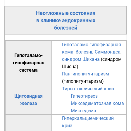
Неотложные состояния
в клинике эндокринных
болезней
Гипоталамо-гипофизарная
кома
:
болезнь Симмондса
,
Гипоталамо-
синдром Шихана
(синдром
гипофизарная
Шиена)
система
Пангипопитуитаризм
(гипопитуитаризм)
Тиреотоксический криз
Щитовидная
Гипертиреоз
железа
Микседематозная кома
Микседема
Гиперкальциемический
криз