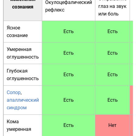
Окулоцефалический
В
глаз на звук
сознания
рефлекс
и
или боль
Ясное
Есть
Есть
сознание
Умеренная
Есть
Есть
оглушенность
Глубокая
Есть
Есть
оглушенность
Сопор
,
апаллический
Есть
Есть
синдром
Кома
Есть
Нет
умеренная