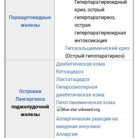
Гиперпаратиреоидный
криз, острый
Паращитовидные
гиперпаратиреоз,
железы
острая
гиперпаратиреоидная
интоксикация
Гипокальциемический криз
(Острый гипопаратиреоз)
Диабетическая кома
Кетоацидоз
Лактатацидоз
Гиперосмолярная
Островки
диабетическая кома
Лангерганса
Гипогликемическая кома
поджелудочной
железы
Аллергические реакции на
введение инсулина
Аллергия