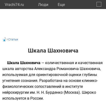
Vrachi74.ru
Люди
Eще
🔔
Челяб
🔍
Статьи
Шкала Шахновича
Шкала Шахновича
— количественная и качественная
шкала авторства
Александра Романовича Шахновича
,
используемая для ориентировочной оценки глубины
угнетения сознания
. Разработана на основе клинико-
физиологических сопоставлений в
институте
нейрохирургии им. Н. Н. Бурденко
(Москва). Широко
используется в России.