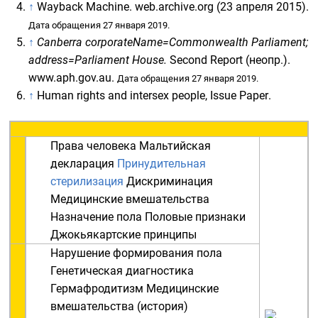
↑
Wayback Machine
. web.archive.org (23 апреля 2015).
Дата обращения 27 января 2019.
↑
Canberra corporateName=Commonwealth Parliament;
address=Parliament House.
Second Report
(неопр.)
.
www.aph.gov.au.
Дата обращения 27 января 2019.
↑
Human rights and intersex people, Issue Paper
.
Права человека
Мальтийская
декларация
Принудительная
стерилизация
Дискриминация
Медицинские вмешательства
Назначение пола
Половые признаки
Джокьякартские принципы
Нарушение формирования пола
Генетическая диагностика
Гермафродитизм
Медицинские
вмешательства
(история)