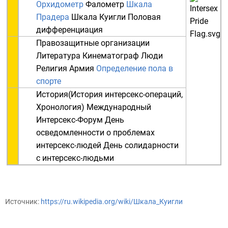
Орхидометр
Фалометр
Шкала
Прадера
Шкала Куигли
Половая
дифференциация
Правозащитные организации
Литература
Кинематограф
Люди
Религия
Армия
Определение пола в
спорте
История
(
История интерсекс-операций
,
Хронология
)
Международный
Интерсекс-Форум
День
осведомленности о проблемах
интерсекс-людей
День солидарности
с интерсекс-людьми
Источник:
https://ru.wikipedia.org/wiki/Шкала_Куигли