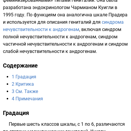
феминизированными» типами гениталий. Она была
разработана эндокринологом Чармианом Куигли в
1995 году. По функциям она аналогична шкале Прадера
и используется для описания гениталий для
синдрома
нечувствительности к андрогенам
, включая
синдром
полной нечувствительности к андрогенам
,
синдром
частичной нечувствительности к андрогенам
и
синдром
слабой нечувствительности к андрогенам
.
Содержание
1
Градация
2
Критика
3
См. Также
4
Примечания
Градация
Первые шесть классов шкалы, с 1 по 6, различаются