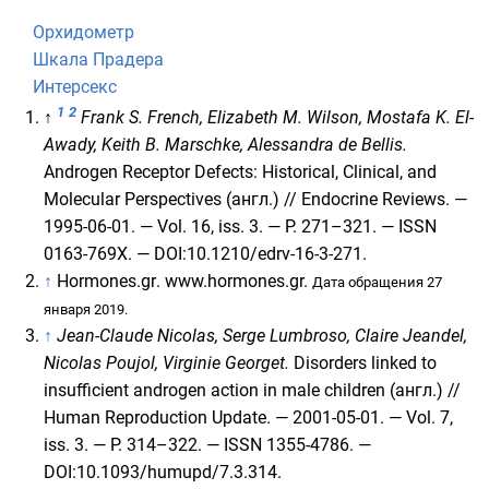
Орхидометр
Шкала Прадера
Интерсекс
1
2
↑
Frank S. French, Elizabeth M. Wilson, Mostafa K. El-
Awady, Keith B. Marschke, Alessandra de Bellis.
Androgen Receptor Defects: Historical, Clinical, and
Molecular Perspectives
(англ.)
// Endocrine Reviews. —
1995-06-01. —
Vol. 16
,
iss. 3
. —
P. 271–321
. —
ISSN
0163-769X
. —
DOI
:
10.1210/edrv-16-3-271
.
↑
Hormones.gr
. www.hormones.gr.
Дата обращения 27
января 2019.
↑
Jean-Claude Nicolas, Serge Lumbroso, Claire Jeandel,
Nicolas Poujol, Virginie Georget.
Disorders linked to
insufficient androgen action in male children
(англ.)
//
Human Reproduction Update. — 2001-05-01. —
Vol. 7
,
iss. 3
. —
P. 314–322
. —
ISSN
1355-4786
. —
DOI
:
10.1093/humupd/7.3.314
.