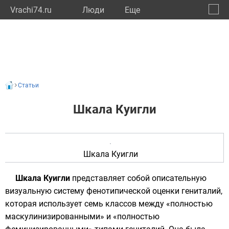
Vrachi74.ru
Люди
Eще
🔔
Челяб
🔍
Статьи
Шкала Куигли
Шкала Куигли
Шкала Куигли
представляет собой описательную
визуальную систему фенотипической оценки гениталий,
которая использует семь классов между «полностью
маскулинизированными» и «полностью