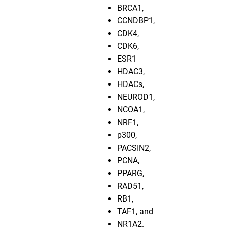
BRCA1
,
CCNDBP1
,
CDK4
,
CDK6
,
ESR1
HDAC3
,
HDACs
,
NEUROD1
,
NCOA1
,
NRF1
,
p300
,
PACSIN2
,
PCNA
,
PPARG
,
RAD51
,
RB1
,
TAF1
, and
NR1A2
.