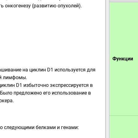
ь онкогенезу (развитию опухолей).
Функции
шивание на циклин D1 используется для
ой лимфомы
.
циклин D1 избыточно экспрессируется в
. Было предложено его использование в
ркера.
со следующими белками и генами: