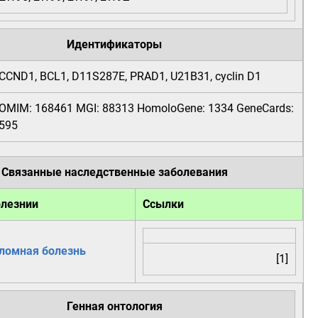
Идентификаторы
CCND1
, BCL1, D11S287E, PRAD1, U21B31, cyclin D1
OMIM:
168461
MGI:
88313
HomoloGene:
1334
GeneCards:
595
Связанные наследственные заболевания
олезнии
Ссылки
ломная болезнь
[1]
Генная онтология