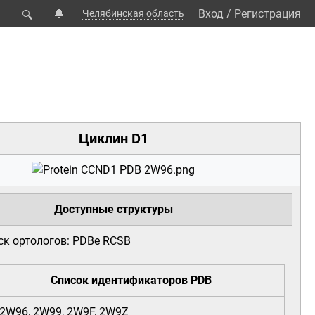
🔔
Вход
/
Регистрация
Челябинская область
🔍
Циклин D1
Доступные структуры
ск ортологов:
PDBe
RCSB
Список идентификаторов PDB
2W96
,
2W99
,
2W9F
,
2W9Z