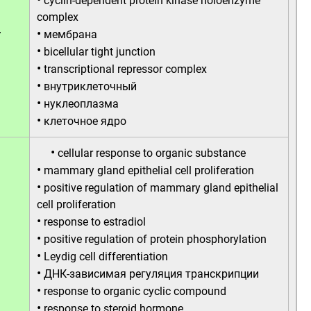
cyclin-dependent protein kinase holoenzyme
complex
•
т
мембрана
•
bicellular tight junction
•
transcriptional repressor complex
•
внутриклеточный
•
нуклеоплазма
•
клеточное ядро
•
cellular response to organic substance
•
mammary gland epithelial cell proliferation
•
positive regulation of mammary gland epithelial
cell proliferation
•
response to estradiol
•
positive regulation of protein phosphorylation
•
Leydig cell differentiation
•
ДНК-зависимая регуляция транскрипции
•
response to organic cyclic compound
•
response to steroid hormone