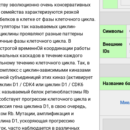
ству эволюционно очень консервативных
о семейства характеризуются резкой
елков в клетке от фазы клеточного цикла.
гуляторы так называемых циклин-
Символы
 циклины проявляют разные паттерны
ичные фазы клеточного цикла. В
Внешние
т строгой временнОй координации работы
IDs
нальных каскадов в течение каждого
ьному течению клеточного цикла. Так, в
 комплекс с циклин-зависимыми киназами
рной субъединицей этих
киназ
(активирует
Название б
иклин D1 / CDK4 или циклин D1 / CDK6
к называемый белок ретинобластомы Rb
собствует прогрессии клеточного цикла и
Мие
рессия гена циклина D1, в свою очередь,
ком Rb. Мутации, амплификация и
клина D1, ускоряющая прогрессию
ток, часто наблюдается в различных