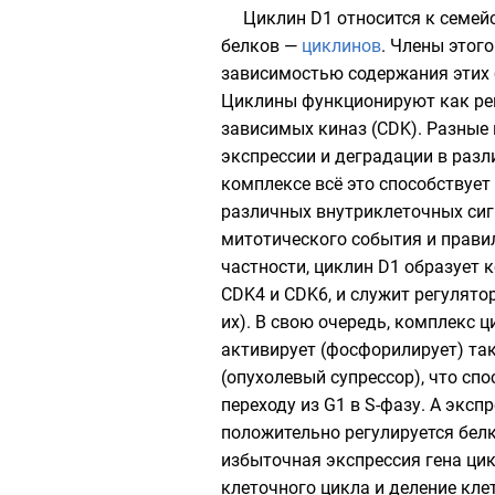
Циклин D1 относится к семей
белков —
циклинов
. Члены этог
зависимостью содержания этих б
Циклины функционируют как ре
зависимых киназ (CDK). Разные
экспрессии и деградации в разл
комплексе всё это способствуе
различных внутриклеточных сиг
митотического события и правил
частности, циклин D1 образует
CDK4 и CDK6, и служит регулято
их). В свою очередь, комплекс ц
активирует (фосфорилирует) та
(опухолевый супрессор), что спо
переходу из G1 в S-фазу. А эксп
положительно регулируется бел
избыточная экспрессия гена ци
клеточного цикла и деление кле