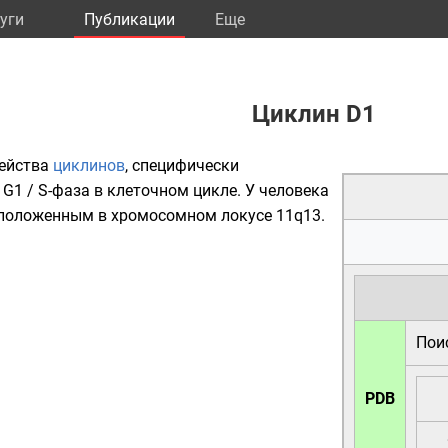
уги
Публикации
Eще
Циклин D1
ейства
циклинов
, специфически
G1 / S-фаза в клеточном цикле. У
человека
сположенным в
хромосомном
локусе 11q13.
Пои
PDB