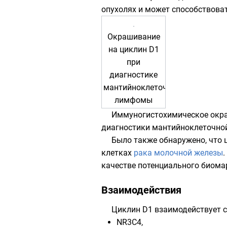
опухолях и может способствоват
Окрашивание
на циклин D1
при
диагностике
мантийноклеточной
лимфомы
Иммуногистохимическое окра
диагностики
мантийноклеточн
Было также обнаружено, что 
клетках
рака молочной железы
качестве потенциального биома
Взаимодействия
Циклин D1 взаимодействует 
NR3C4
,