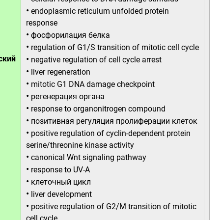
•
endoplasmic reticulum unfolded protein
response
•
фосфорилация белка
•
regulation of G1/S transition of mitotic cell cycle
•
ский
negative regulation of cell cycle arrest
•
liver regeneration
•
mitotic G1 DNA damage checkpoint
•
регенерация органа
•
response to organonitrogen compound
•
позитивная регуляция пролиферации клеток
•
positive regulation of cyclin-dependent protein
serine/threonine kinase activity
•
canonical Wnt signaling pathway
•
response to UV-A
•
клеточный цикл
•
liver development
•
positive regulation of G2/M transition of mitotic
cell cycle