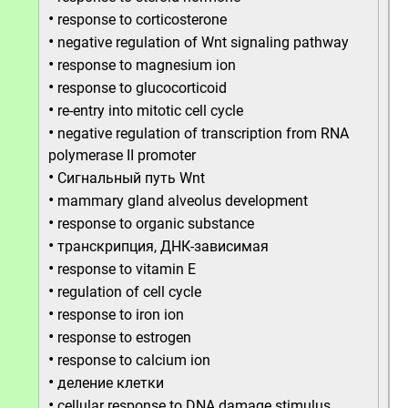
•
response to corticosterone
•
negative regulation of Wnt signaling pathway
•
response to magnesium ion
•
response to glucocorticoid
•
re-entry into mitotic cell cycle
•
negative regulation of transcription from RNA
polymerase II promoter
•
Сигнальный путь Wnt
•
mammary gland alveolus development
•
response to organic substance
•
транскрипция, ДНК-зависимая
•
response to vitamin E
•
regulation of cell cycle
•
response to iron ion
•
response to estrogen
•
response to calcium ion
•
деление клетки
•
cellular response to DNA damage stimulus