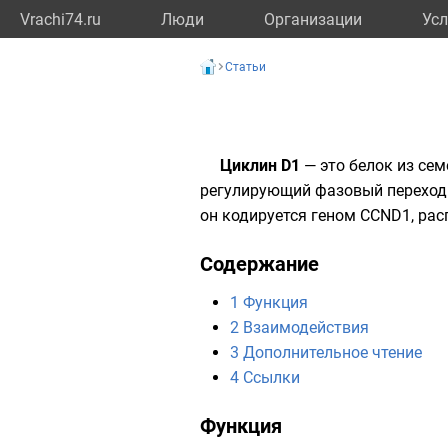
Vrachi74.ru
Люди
Организации
Усл
Статьи
Циклин D1
— это
белок
из сем
регулирующий фазовый переход 
он кодируется
геном
CCND1, ра
Содержание
1
Функция
2
Взаимодействия
3
Дополнительное чтение
4
Ссылки
Функция