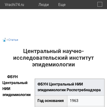
Vrachi74.ru
Люди
Eще
🔔
Челяб
🔍
Статьи
Центральный научно-
исследовательский институт
эпидемиологии
ФБУН
Центральный
ФБУН Центральный НИИ
НИИ
эпидемиологии Роспотребнадзора
эпидемиологии
Год основания
1963