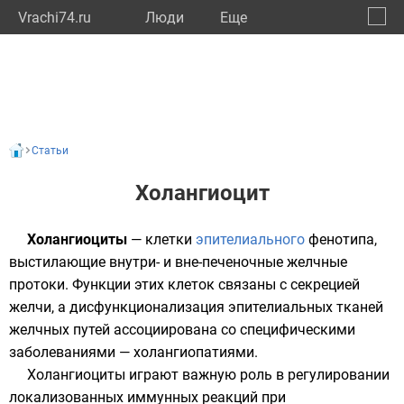
Vrachi74.ru
Люди
Eще
🔔
Челяб
🔍
Статьи
Холангиоцит
Холангиоциты
— клетки
эпителиального
фенотипа,
выстилающие внутри- и вне-печеночные
желчные
протоки
. Функции этих клеток связаны с секрецией
желчи
, а дисфункционализация эпителиальных тканей
желчных путей ассоциирована со специфическими
заболеваниями — холангиопатиями.
Холангиоциты играют важную роль в регулировании
локализованных иммунных реакций при