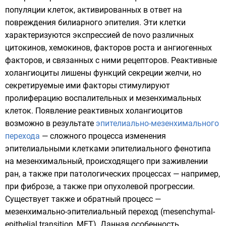
популяции клеток, активированных в ответ на
повреждения билиарного эпителия. Эти клетки
характеризуются экспрессией de novo различных
цитокинов, хемокинов, факторов роста и ангиогенных
факторов, и связанных с ними рецепторов. Реактивные
холангиоциты лишены функций секреции желчи, но
секретируемые ими факторы стимулируют
пролиферацию воспалительных и мезенхимальных
клеток. Появление реактивных холангиоцитов
возможно в результате
эпителиально-мезенхимального
перехода
— сложного процесса изменения
эпителиальными клетками эпителиального фенотипа
на мезенхимальный, происходящего при заживлении
ран, а также при патологических процессах — например,
при фиброзе, а также при опухолевой прогрессии.
Существует также и обратный процесс —
мезенхимально-эпителиальный переход (mesenchymal-
epithelial transition, MET). Данная особенность