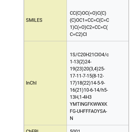
CC(C)OC(=O)C(C)
SMILES
(C)OC1=CC=C(C=C
1)C(=O)C2=CC=C(
C=C2)Cl
1S/C20H21ClO4/c
1-13(2)24-
19(23)20(3,4)25-
17-11-7-15(8-12-
InChI
17)18(22)14-5-9-
16(21)10-6-14/h5-
13H,1-4H3
YMTINGFKWWXK
FG-UHFFFAOYSA-
N
ChEBI
5001