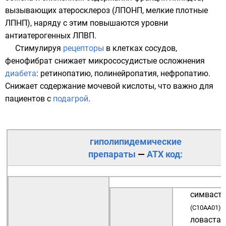
вызывающих атеросклероз (
ЛПОНП
, мелкие плотные
ЛПНП
), наряду с этим повышаются уровни
антиатерогенных
ЛПВП
.
Стимулируя
рецепторы
в
клетках
сосудов
,
фенофибрат снижает микрососудистые осложнения
диабета
: ретинопатию, полинейропатия, нефропатию.
Снижает содержание мочевой кислоты, что важно для
пациентов с
подагрой
.
гиполипидемические
препараты
—
АТХ код:
симваст
(
C10AA01
)
ловастат