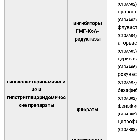
(
C10AA02
)
праваста
(
C10AA03
)
ингибиторы
флуваст
ГМГ-КоА-
(
C10AA04
)
редуктазы
аторваст
(
C10AA05
)
цериваст
(
C10AA06
)
розуваст
гипохолестеринемическ
(
C10AA07
)
ие и
безафиб
гипотриглицеридемичес
(
C10AB02
)
кие препараты
фенофиб
фибраты
(
C10AB05
)
ципрофи
(
C10AB08
)