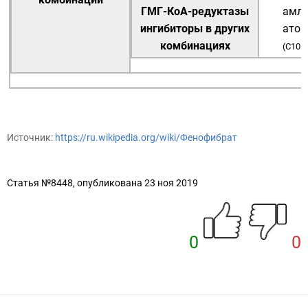
ГМГ-КоА-редуктазы
амл
ингибиторы в других
атор
комбинациях
(
C10B
Источник:
https://ru.wikipedia.org/wiki/Фенофибрат
Статья №8448, опубликована 23 ноя 2019
0
0