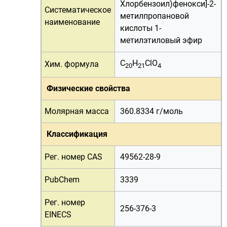
Хлорбензоил)фенокси]-2-
Систематическое
метилпропановой
наименование
кислоты 1-
метилэтиловый эфир
C
H
ClO
Хим. формула
20
21
4
Физические свойства
Молярная масса
360.8334 г/
моль
Классификация
Рег. номер CAS
49562-28-9
PubChem
3339
Рег. номер
256-376-3
EINECS