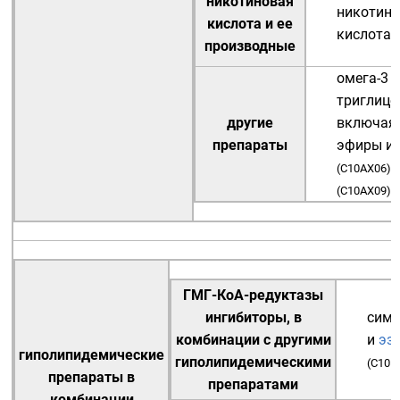
никотиновая
никотин
кислота и ее
кислота
(
производные
омега-3
триглице
другие
включая 
препараты
эфиры и 
(
C10AX06
)
(
C10AX09
)
ГМГ-КоА-редуктазы
ингибиторы, в
симв
комбинации с другими
и
эз
гиполипидемические
гиполипидемическими
(
C10B
препараты в
препаратами
комбинации