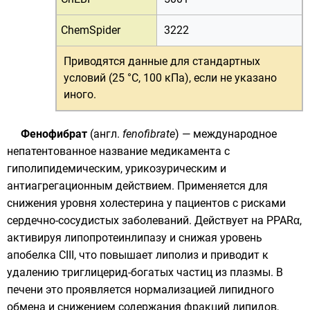
ChemSpider
3222
Приводятся данные для
стандартных
условий (25 °C, 100 кПа)
, если не указано
иного.
Фенофибрат
(
англ.
fenofibrate
) —
международное
непатентованное название
медикамента с
гиполипидемическим, урикозурическим и
антиагрегационным действием. Применяется для
снижения уровня
холестерина
у пациентов с рисками
сердечно-сосудистых заболеваний. Действует на
PPARα
,
активируя липопротеинлипазу и снижая уровень
апобелка CIII, что повышает липолиз и приводит к
удалению триглицерид-богатых частиц из плазмы. В
печени
это проявляется нормализацией липидного
обмена и снижением содержания фракций липидов,