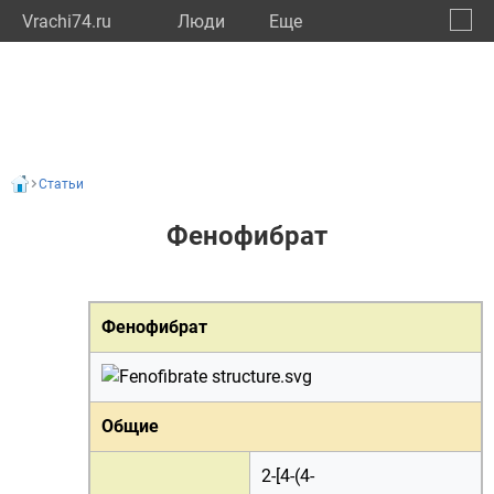
Vrachi74.ru
Люди
Eще
🔔
Челяб
🔍
Статьи
Фенофибрат
Фенофибрат
Общие
2-[4-(4-