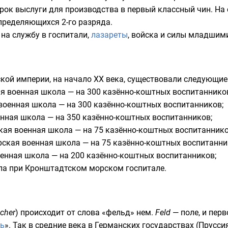
рок выслуги для производства в первый
классный чин
. На
пределяющихся
2-го разряда.
на службу в госпитали,
лазареты
,
войска
и силы
младшими
кой империи, на начало
XX века
, существовали следующи
я военная школа
— на 300 казённо-коштных воспитаннико
военная школа
— на 300 казённо-коштных воспитанников;
енная школа
— на 350 казённо-коштных воспитанников;
кая военная школа
— на 75 казённо-коштных воспитаннико
рская военная школа
— на 75 казённо-коштных воспитанни
оенная школа
— на 200 казённо-коштных воспитанников;
ла при Кронштадтском морском госпитале
.
cher
) происходит от слова «фельд»
нем.
Feld
—
поле
, и пе
рь
». Так в
средние века
в Германских государствах (
Прусси