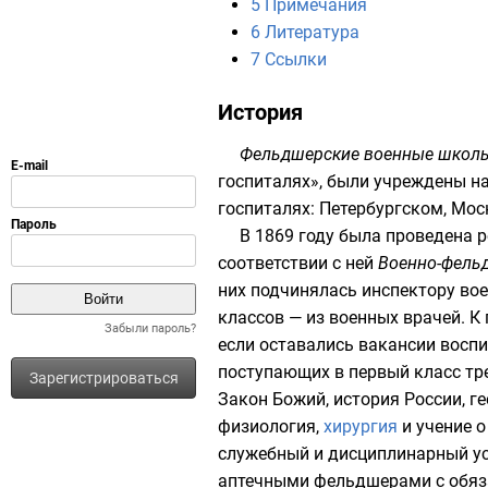
5
Примечания
6
Литература
7
Ссылки
История
Фельдшерские военные школ
госпиталях», были учреждены н
госпиталях
:
Петербургском
,
Мос
В 1869 году была проведена
соответствии с ней
Военно-фель
них подчинялась инспектору
вое
классов — из военных врачей. К
Забыли пароль?
если оставались вакансии восп
поступающих в первый класс тр
Зарегистрироваться
Закон Божий
,
история России
,
г
физиология
,
хирургия
и учение о
служебный и дисциплинарный ус
аптечными фельдшерами с обязат