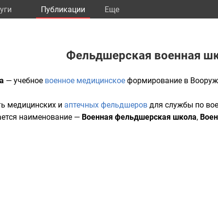
уги
Публикации
Eще
Фельдшерская военная ш
а
—
учебное
военное медицинское
формирование
в
Вооруж
ть медицинских и
аптечных
фельдшеров
для
службы
по
во
чается наименование —
Военная фельдшерская школа
,
Воен