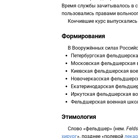
Время службы зачитывалось в с
пользовались правами
вольноо
Кончившие курс выпускались 
Формирования
В Вооружённых силах Российс
Петербургская фельдшерска
Московская фельдшерская 
Киевская фельдшерская во
Новочеркасская фельдшерс
Екатеринодарская фельдше
Иркутская фельдшерская в
Фельдшерская военная шко
Этимология
Слово «фельдшер» (
нем.
Felds
хирург
», позднее «полевой
лека