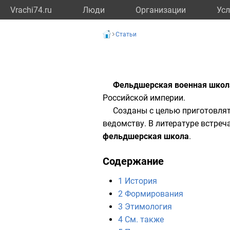
Vrachi74.ru
Люди
Организации
Усл
Статьи
Фельдшерская военная школ
Российской империи
.
Созданы с целью приготовля
ведомству
. В литературе встре
фельдшерская школа
.
Содержание
1
История
2
Формирования
3
Этимология
4
См. также