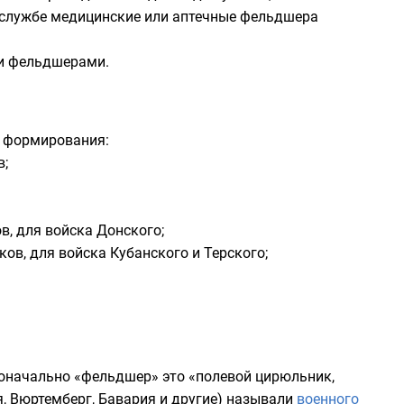
 службе медицинские или аптечные фельдшера
 фельдшерами
.
е формирования:
в;
в, для
войска Донского
;
ков, для
войска Кубанского
и
Терского
;
рвоначально «фельдшер» это «полевой
цирюльник
,
я
,
Вюртемберг
,
Бавария
и другие) называли
военного