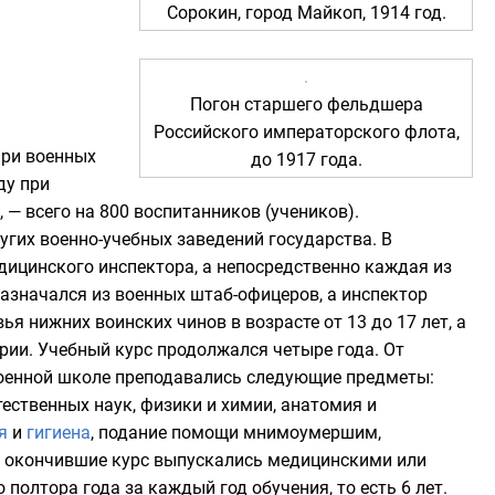
Сорокин
, город
Майкоп
, 1914 год.
Погон
старшего фельдшера
Российского императорского флота
,
при военных
до 1917 года.
оду при
, — всего на 800 воспитанников (учеников).
ругих военно-учебных заведений государства. В
дицинского инспектора, а непосредственно каждая из
назначался из военных
штаб-офицеров
, а инспектор
вья
нижних воинских чинов
в возрасте от 13 до 17 лет, а
ии. Учебный курс продолжался четыре года. От
военной школе преподавались следующие предметы:
тественных наук, физики и химии,
анатомия
и
я
и
гигиена
, подание помощи мнимоумершим,
о окончившие курс выпускались медицинскими или
олтора года за каждый год обучения, то есть 6 лет.