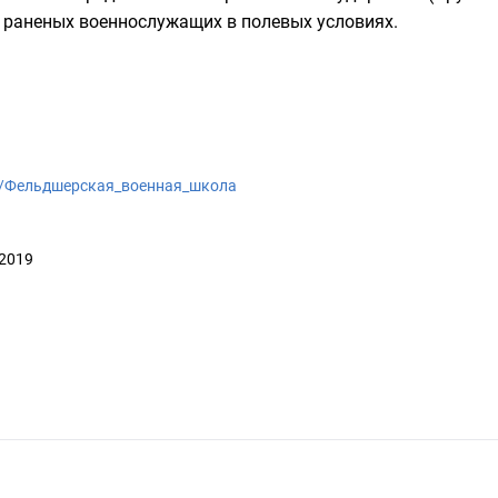
и
раненых
военнослужащих
в полевых условиях.
wiki/Фельдшерская_военная_школа
 2019