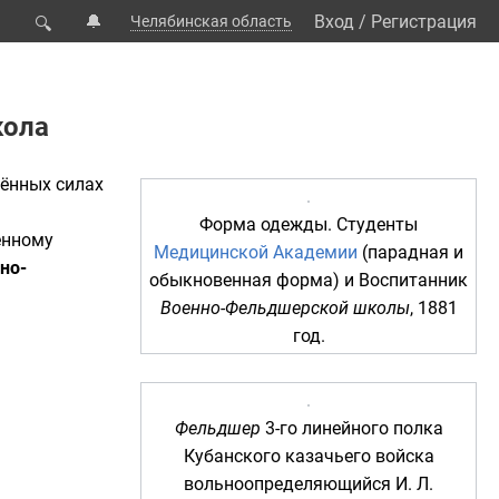
🔔
Вход
/
Регистрация
Челябинская область
🔍
кола
ённых силах
Форма одежды
.
Студенты
енному
Медицинской Академии
(парадная и
но-
обыкновенная форма) и
Воспитанник
Военно-Фельдшерской школы
,
1881
год
.
Фельдшер
3-го линейного
полка
Кубанского казачьего войска
вольноопределяющийся
И. Л.