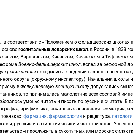
ы
, в соответствии с «Положением о фельдшерских школах 
а основе
госпитальных лекарских школ
, в
России
, в 1838 г
ковском
,
Варшавском
,
Киевском
,
Казанском
и
Тифлисском
 реформа
Военно-фельдшерских школ
, вслед за реформой д
дшерские школы
находились в ведении главного военно-ме
нного округа
(окружному инспектору). Начальник школы 
 приёму в
Фельдшерскую военную школу
допускались сыно
итанников, то принимались
малолетние
всех
сословий
импер
ебовалось уменье читать и писать
по-русски
и считать. В 
еография
,
арифметика
, начальные основания геометрии, ес
 повязках;
фармация
,
фармакология
и
рецептура
,
патологи
тавы, русский и
латинский языки
и
чистописание
. Успешн
ельством прослужить в сухопутных или морских силах по п