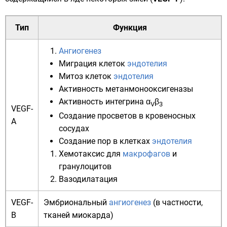
Тип
Функция
Ангиогенез
Миграция клеток
эндотелия
Митоз
клеток
эндотелия
Активность
метанмонооксигеназы
Активность
интегрина
α
β
V
3
VEGF-
Создание просветов в
кровеносных
A
сосудах
Создание пор в клетках
эндотелия
Хемотаксис
для
макрофагов
и
гранулоцитов
Вазодилатация
VEGF-
Эмбриональный
ангиогенез
(в частности,
B
тканей миокарда)