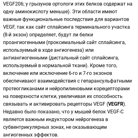
VEGF206; у грызунов ортологи этих белков содержат на
одну аминокислоту меньше). Эти области имеют
важные функциональные последствия для вариантов
VEGF, так как сайт сплайсинга терминального участка
(8-й экзон) определяет, будут ли белки
проангиогенными (проксимальный сайт сплайсинга,
используемый в ходе ангиогенеза) или
антиангиогенными (дистальный сайт сплайсинга,
используемый в нормальной ткани). Кроме того,
включение или исключение 6-го и 7-го экзонов
обеспечивают взаимодействия с гепарансульфатными
протеогликанами
и
нейропилиновыми
корецепторами
на поверхности клетки, увеличивая их способность
связывать и активировать рецепторы VEGF (
VEGFR
).
Недавно было показано, что у мышей белок VEGF-C
является важным индуктором
нейрогенеза
в
субвентрикулярных зонах, не оказывающим
ангиогенных эффектов.