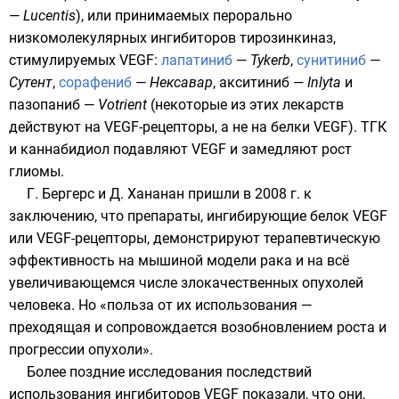
—
Lucentis
), или принимаемых перорально
низкомолекулярных
ингибиторов
тирозинкиназ
,
стимулируемых VEGF:
лапатиниб
—
Tykerb
,
сунитиниб
—
Сутент
,
сорафениб
—
Нексавар
,
акситиниб
—
Inlyta
и
пазопаниб
—
Votrient
(некоторые из этих лекарств
действуют на VEGF-рецепторы, а не на белки VEGF). ТГК
и каннабидиол подавляют VEGF и замедляют рост
глиомы.
Г. Бергерс и Д. Хананан пришли в 2008 г. к
заключению, что препараты, ингибирующие белок VEGF
или VEGF-рецепторы, демонстрируют терапевтическую
эффективность на мышиной модели рака и на всё
увеличивающемся числе злокачественных опухолей
человека. Но «польза от их использования —
преходящая и сопровождается возобновлением роста и
прогрессии опухоли».
Более поздние исследования последствий
использования ингибиторов VEGF показали, что они,