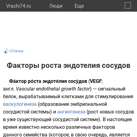
Vrachi74.ru
Люди
Eще
🔔
Челяб
🔍
Статьи
Факторы роста эндотелия сосудов
Фа́ктор ро́ста эндоте́лия сосу́дов
(
VEGF
;
англ.
Vascular endothelial growth factor
) —
сигнальный
белок
, вырабатываемый клетками для стимулирования
васкулогенеза
(образование эмбриональной
сосудистой системы) и
ангиогенеза
(рост новых сосудов
в уже существующей сосудистой системе). В настоящее
время известно несколько различных факторов
данного семейства (которое, в свою очередь, является