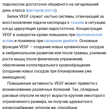
подклассом достаточно обширного на сегодняшний
день класса
факторов роста
).
Белки VEGF служат частью системы, отвечающей за
восстановление подачи
кислорода
к
тканям
в ситуации,
когда циркуляция крови недостаточна. Концентрация
VEGF в сыворотке крови повышена при
бронхиальной
астме
и понижена при
сахарном диабете
. Основные
функции VEGF — создание новых кровеносных сосудов
в эмбриональном развитии или после травмы, усиление
роста мышц после физических упражнений,
обеспечение коллатерального кровообращения
(создание новых сосудов при блокировании уже
имеющихся).
Повышенная активность VEGF может привести к
возникновению различных болезней. Так, со́лидные
раковые опухоли
не могут вырасти крупнее некоторого
ограниченного размера, не получив адекватного
кровоснабжения; опухоли же, способные