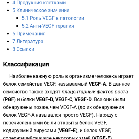
4
Продукция клетками
5
Клиническое значение
5.1
Роль VEGF в патологии
5.2
Анти-VEGF терапия
6
Примечания
7
Литература
8
Ссылки
Классификация
Наиболее важную роль в организме человека играет
белок семейства VEGF, называемый
VEGF-A
. В данное
семейство также входят
плацентарный фактор роста
(
PGF
) и белки
VEGF-B
,
VEGF-C
,
VEGF-D
. Все они были
обнаружены позже, чем VEGF-A (до их обнаружения
белок VEGF-А назывался просто VEGF). Наряду с
перечисленными были открыты белок VEGF,
кодируемый вирусами (
VEGF-E
), и белок VEGF,
содержащийся в яде некоторых
змей
(
VEGF-F
).