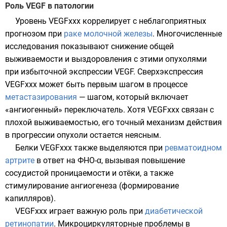
Роль VEGF в патологии
Уровень VEGFxxx коррелирует с неблагоприятных
прогнозом при
раке молочной железы
. Многочисленные
исследования показывают снижение общей
выживаемости и выздоровления с этими опухолями
при избыточной экспрессии VEGF. Сверхэкспрессия
VEGFxxx может быть первым шагом в процессе
метастазирования
— шагом, который включает
«ангиогенный» переключатель. Хотя VEGFxxx связан с
плохой выживаемостью, его точный механизм действия
в прогрессии опухоли остается неясным.
Белки VEGFxxx также выделяются при
ревматоидном
артрите
в ответ на ФНО-α, вызывая повышение
сосудистой проницаемости и отёки, а также
стимулирование ангиогенеза (формирование
капилляров).
VEGFxxx играет важную роль при
диабетической
ретинопатии
. Микроциркуляторные проблемы в