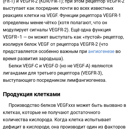
(Flt-1) и VEGFR-2 (KDR/Flk-1); при этом рецептор VEGFR-2
выступает как посредник почти во всех известных
реакциях клетки на VEGF. Функции рецептора VEGFR-1
определены менее чётко (хотя полагают, что он
модулирует сигналы VEGFR-2). Ещё одна функция
VEGFR−1 — он может выступать как «пустой» рецептор,
изолируя белок VEGF от рецептора VEGFR-2 (что
представляется особенно важным при
ангиогенезе
во
время развития зародыша).
Белки VEGF-C и VEGF-D (но не VEGF-A) являются
лигандами для третьего рецептора (VEGFR-3),
выступающего посредником
лимфангиогенеза
.
Продукция клетками
Производство белков VEGFxxx может быть вызвано в
клетках, которые не получают достаточного
количества кислорода. Когда клетка испытывает
дефицит в кислороде, она производит один из
факторов