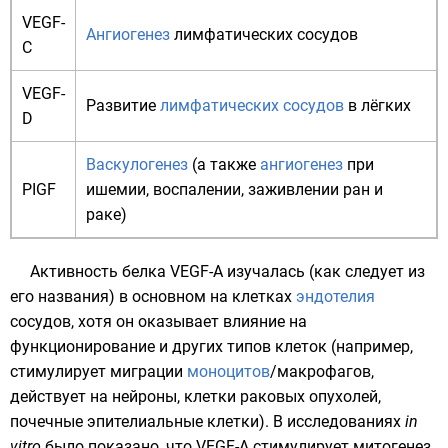
VEGF-
Ангиогенез
лимфатических сосудов
C
VEGF-
Развитие
лимфатических сосудов
в лёгких
D
Васкулогенез
(а также
ангиогенез
при
PIGF
ишемии, воспалении, заживлении ран и
раке)
Активность белка VEGF-А изучалась (как следует из
его названия) в основном на клетках
эндотелия
сосудов, хотя он оказывает влияние на
функционирование и других типов клеток (например,
стимулирует миграции
моноцитов
/макрофагов,
действует на нейроны, клетки раковых опухолей,
почечные эпителиальные клетки). В исследованиях
in
vitro
было показано, что VEGF-A стимулирует митогенез