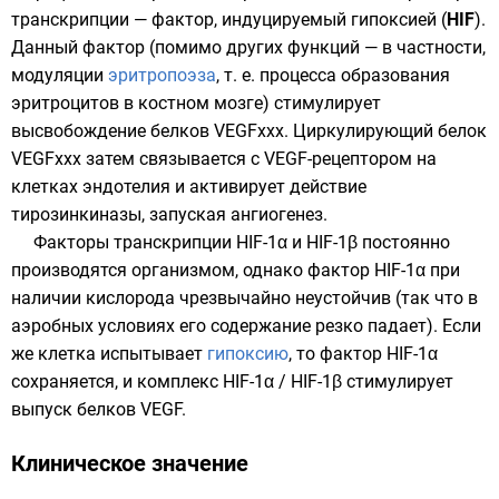
транскрипции
—
фактор, индуцируемый гипоксией
(
HIF
).
Данный фактор (помимо других функций — в частности,
модуляции
эритропоэза
, т. е. процесса образования
эритроцитов
в костном мозге) стимулирует
высвобождение белков VEGFxxx. Циркулирующий белок
VEGFxxx затем связывается с VEGF-рецептором на
клетках эндотелия и активирует действие
тирозинкиназы
, запуская ангиогенез.
Факторы транскрипции
HIF-1α
и HIF-1β постоянно
производятся организмом, однако фактор HIF-1α при
наличии кислорода чрезвычайно неустойчив (так что в
аэробных условиях его содержание резко падает). Если
же клетка испытывает
гипоксию
, то фактор HIF-1α
сохраняется, и комплекс HIF-1α / HIF-1β стимулирует
выпуск белков VEGF.
Клиническое значение