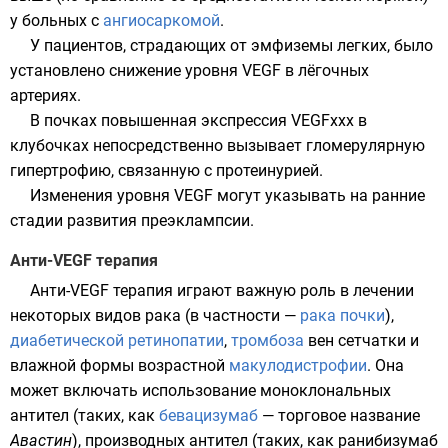
у больных с
ангиосаркомой
.
У пациентов, страдающих от эмфиземы легких, было
установлено снижение уровня VEGF в лёгочных
артериях.
В почках повышенная экспрессия VEGFxxx в
клубочках непосредственно вызывает гломерулярную
гипертрофию, связанную с протеинурией.
Изменения уровня VEGF могут указывать на ранние
стадии развития
преэклампсии
.
Анти-VEGF терапия
Анти-VEGF терапия играют важную роль в лечении
некоторых видов рака (в частности —
рака почки
),
диабетической ретинопатии
,
тромбоза
вен сетчатки и
влажной формы возрастной
макулодистрофии
. Она
может включать использование моноклональных
антител (таких, как
бевацизумаб
— торговое название
Авастин
), производных антител (таких, как
ранибизумаб