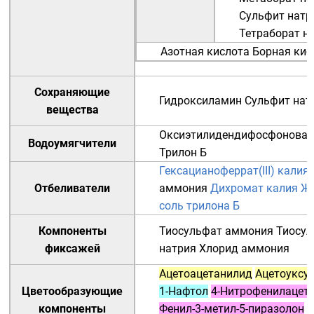
Сульфит натр
Тетраборат н
Азотная кислота
Борная кис
Сохраняющие
Гидроксиламин
Сульфит нат
вещества
Оксиэтилидендифосфоновая
Водоумягчители
Трилон Б
Гексацианоферрат(III) калия
Отбеливатели
аммония
Дихромат калия
Же
соль трилона Б
Компоненты
Тиосульфат аммония
Тиосул
фиксажей
натрия
Хлорид аммония
Ацетоацетанилид
Ацетоуксу
Цветообразующие
1-Нафтол
4-Нитрофенилацет
компоненты
Фенил-3-метил-5-пиразолон
2