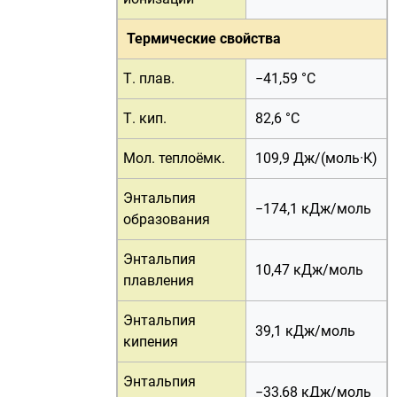
Термические свойства
Т. плав.
−41,59 °C
Т. кип.
82,6 °C
Мол. теплоёмк.
109,9 Дж/(моль·К)
Энтальпия
−174,1 кДж/моль
образования
Энтальпия
10,47 кДж/моль
плавления
Энтальпия
39,1 кДж/моль
кипения
Энтальпия
−33,68 кДж/моль