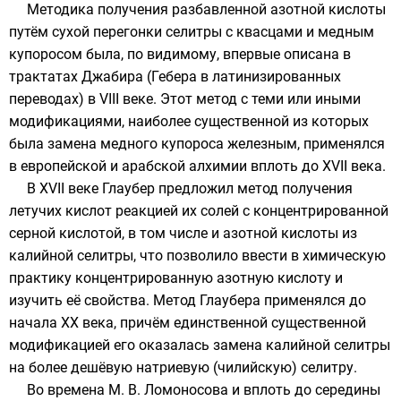
Методика получения разбавленной азотной кислоты
путём сухой перегонки
селитры
с
квасцами
и
медным
купоросом
была, по видимому, впервые описана в
трактатах
Джабира
(Гебера в латинизированных
переводах) в
VIII веке
. Этот метод с теми или иными
модификациями, наиболее существенной из которых
была замена
медного купороса
железным
, применялся
в европейской и арабской
алхимии
вплоть до
XVII века
.
В
XVII веке
Глаубер
предложил метод получения
летучих кислот реакцией их солей с концентрированной
серной кислотой, в том числе и азотной кислоты из
калийной селитры
, что позволило ввести в химическую
практику концентрированную азотную кислоту и
изучить её свойства. Метод
Глаубера
применялся до
начала
XX века
, причём единственной существенной
модификацией его оказалась замена
калийной селитры
на более дешёвую
натриевую (чилийскую) селитру
.
Во времена
М. В. Ломоносова
и вплоть до середины