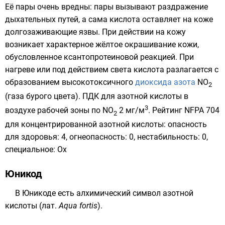
Её пары очень вредны: пары вызывают раздражение
дыхательных путей, а сама кислота оставляет на коже
долгозаживающие язвы. При действии на кожу
возникает характерное жёлтое окрашивание кожи,
обусловленное ксантопротеиновой реакцией. При
нагреве или под действием света кислота разлагается с
образованием высокотоксичного
диоксида азота
NO
2
(газа бурого цвета). ПДК для азотной кислоты в
3
воздухе рабочей зоны по NO
2 мг/м
. Рейтинг
NFPA 704
2
для концентрированной азотной кислоты: опасность
для здоровья: 4, огнеопасность: 0, нестабильность: 0,
специальное: Ox
Юникод
В Юникоде есть алхимический символ азотной
кислоты (
лат.
Aqua fortis
).