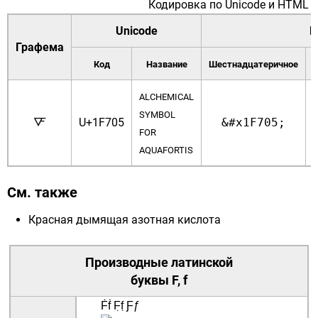
Кодировка по
Unicode
и
HTML
Unicode
H
Графема
Код
Название
Шестнадцатеричное
ALCHEMICAL
SYMBOL
🜅
U+1F705
&#x1F705;
FOR
AQUAFORTIS
См. также
Красная дымящая азотная кислота
Производные латинской
буквы
F, f
Ḟḟ
F̣f̣
Ƒƒ