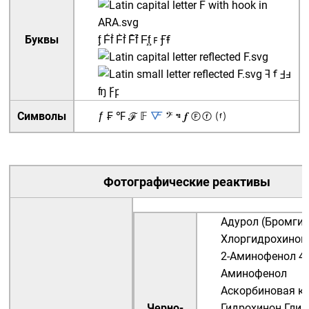
Буквы
ᶂ
F́f́
F̀f̀
F̄f̄
F̧f̧
ꜰ
Ꞙꞙ
ꟻ
ꬵ
Ⅎⅎ
ʩ
Ꝼꝼ
Символы
ƒ
₣
℉
ℱ
𝔽
🜅
𝄢
𝇑
𝆑
Ⓕⓕ
⒡
Фотографические реактивы
Адурол
(
Бромгид
Хлоргидрохинон
2-Аминофенол
4-
Аминофенол
Аскорбиновая к
Черно-
Гидрохинон
Глиц