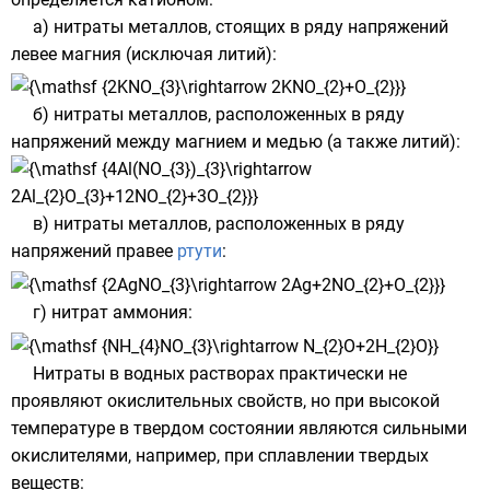
а) нитраты металлов, стоящих в ряду напряжений
левее
магния
(исключая
литий
):
б) нитраты металлов, расположенных в
ряду
напряжений
между
магнием
и
медью
(а также
литий
):
в) нитраты металлов, расположенных в ряду
напряжений правее
ртути
:
г)
нитрат аммония
:
Нитраты в водных растворах практически не
проявляют окислительных свойств, но при высокой
температуре в твердом состоянии являются сильными
окислителями, например, при сплавлении твердых
веществ: