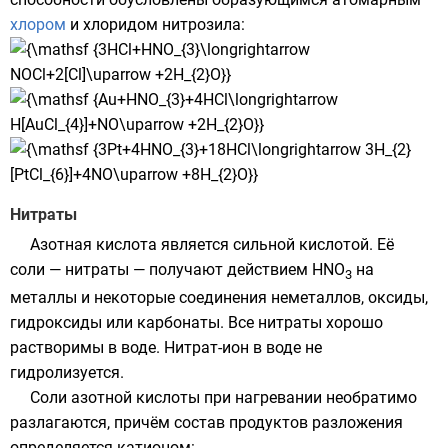
хлором
и
хлоридом нитрозила
:
Нитраты
Азотная кислота является сильной кислотой. Её
соли —
нитраты
— получают действием HNO
на
3
металлы и некоторые соединения неметаллов,
оксиды
,
гидроксиды
или
карбонаты
. Все нитраты хорошо
растворимы в воде. Нитрат-ион в воде не
гидролизуется.
Соли азотной кислоты при нагревании необратимо
разлагаются, причём состав продуктов разложения
определяется катионом: