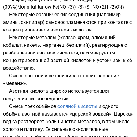
Некоторые органические соединения (например
амины
,
скипидар
) самовоспламеняются при контакте с
концентрированной азотной кислотой.
Некоторые металлы (
железо
,
хром
,
алюминий
,
кобальт
,
никель
,
марганец
,
бериллий
), реагирующие с
разбавленной азотной кислотой,
пассивируются
концентрированной азотной кислотой и устойчивы к её
воздействию.
Смесь азотной и серной кислот носит название
«меланж».
Азотная кислота широко используется для
получения нитросоединений.
Смесь трех объёмов
соляной кислоты
и одного
объёма азотной называется
«царской водкой»
. Царская
водка растворяет большинство металлов, в том числе
золото
и
платину
. Её сильные окислительные
способности обусловлены образующимся атомарным