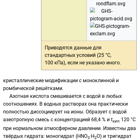
Приводятся данные для
стандартных условий (25 °C,
100 кПа)
, если не указано иного.
кристаллические модификации с
моноклинной
и
ромбической
решётками.
Азотная кислота смешивается с водой в любых
соотношениях. В водных растворах она практически
полностью диссоциирует на ионы. Образует с водой
азеотропную смесь
с концентрацией 68,4 % и
t
120 °C
кип
при нормальном
атмосферном давлении
. Известны два
твёрдых
гидрата
: моногидрат (HNO
·H
O) и тригидрат
3
2