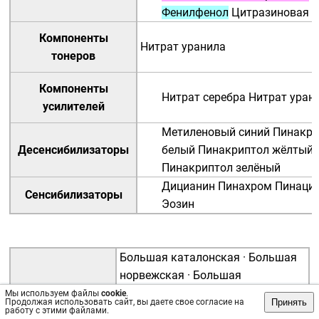
Фенилфенол
Цитразиновая к
Компоненты
Нитрат уранила
тонеров
Компоненты
Нитрат серебра
Нитрат уран
усилителей
Метиленовый синий
Пинакри
Десенсибилизаторы
белый
Пинакриптол жёлтый
Пинакриптол зелёный
Дицианин
Пинахром
Пинаци
Сенсибилизаторы
Эозин
Большая каталонская
·
Большая
норвежская
·
Большая
российская
·
Большая советская
Мы используем файлы
cookie
.
Принять
Продолжая использовать сайт, вы даете свое согласие на
(1 изд.)
·
Брокгауза и Ефрона
·
работу с этими файлами.