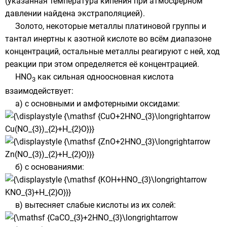
(указанная температура кипения при атмосферном
давлении найдена экстраполяцией).
Золото
, некоторые
металлы платиновой группы
и
тантал
инертны к азотной кислоте во всём диапазоне
концентраций, остальные металлы реагируют с ней, ход
реакции при этом определяется её концентрацией.
HNO
как сильная одноосновная кислота
3
взаимодействует:
а) с
основными
и
амфотерными оксидами
:
б) с
основаниями
:
в) вытесняет слабые кислоты из их солей: