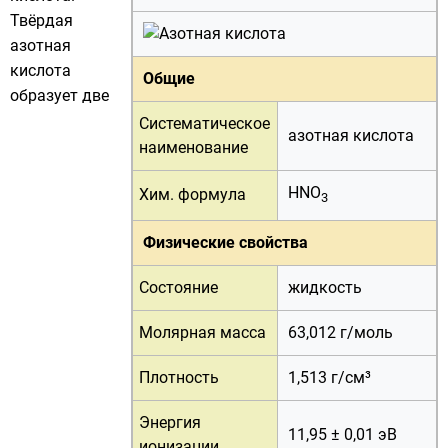
Твёрдая
азотная
кислота
Общие
образует две
Систематическое
азотная кислота
наименование
HNO
Хим. формула
3
Физические свойства
Состояние
жидкость
Молярная масса
63,012 г/
моль
Плотность
1,513 г/см³
Энергия
11,95 ± 0,01 эВ
ионизации