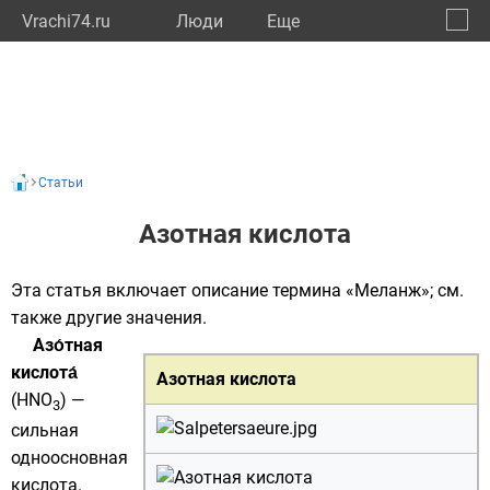
Vrachi74.ru
Люди
Eще
🔔
Челяб
🔍
Статьи
Азотная кислота
Эта статья включает описание термина «Меланж»; см.
также
другие значения
.
Азо́тная
кислота́
Азотная кислота
(HNO
) —
3
сильная
одноосновная
кислота
.