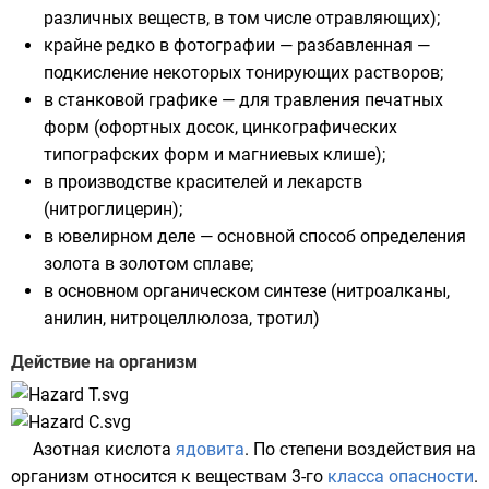
различных веществ, в том числе отравляющих);
крайне редко в
фотографии
— разбавленная —
подкисление некоторых тонирующих растворов;
в станковой
графике
— для
травления
печатных
форм (
офортных
досок,
цинкографических
типографских форм и магниевых клише);
в производстве красителей и лекарств
(
нитроглицерин
);
в ювелирном деле — основной способ определения
золота в золотом сплаве;
в
основном органическом синтезе
(
нитроалканы
,
анилин
,
нитроцеллюлоза
,
тротил
)
Действие на организм
Азотная кислота
ядовита
. По степени воздействия на
организм относится к веществам 3-го
класса опасности
.