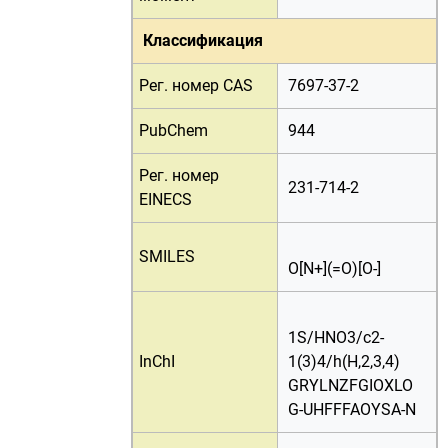
Классификация
Рег. номер CAS
7697-37-2
PubChem
944
Рег. номер
231-714-2
EINECS
SMILES
O[N+](=O)[O-]
1S/HNO3/c2-
InChI
1(3)4/h(H,2,3,4)
GRYLNZFGIOXLO
G-UHFFFAOYSA-N