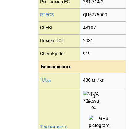
Рег. номер EC
231-714-2
RTECS
QU5775000
ChEBI
48107
Номер ООН
2031
ChemSpider
919
Безопасность
ЛД
430 мг/кг
50
0
4
0
OX
Токсичность