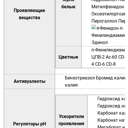
белые
Метилфенидон
М
Проявляющие
Оксиэтилортоам
вещества
Пирогаллол
Пир
Фенидон
п-
Фенилендиамин
Эдинол
п-Фенилендиами
Цветные
ЦПВ-2
Ac-60
CD-2
4
CD-6
CD-8
Бензотриазол
Бромид калия
Антивуаленты
калия
Гидроксид ка
Гидроксид на
Карбонат кал
Ускорители
Карбонат нат
проявления
Регуляторы
pH
Метаборат на