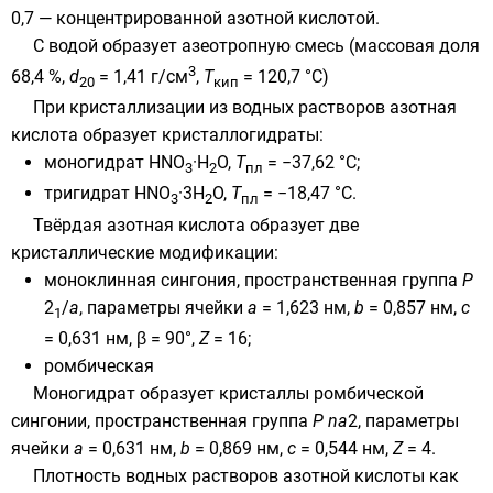
0,7 — концентрированной азотной кислотой.
С водой образует азеотропную смесь (массовая доля
3
68,4 %,
d
= 1,41 г/см
,
T
= 120,7 °C
)
20
кип
При кристаллизации из водных растворов азотная
кислота образует кристаллогидраты:
моногидрат HNO
·H
O,
T
= −37,62 °C;
3
2
пл
тригидрат HNO
·3H
O,
T
= −18,47 °C.
3
2
пл
Твёрдая азотная кислота образует две
кристаллические модификации:
моноклинная сингония
,
пространственная группа
P
2
/
a
, параметры ячейки
a
= 1,623 нм
,
b
= 0,857 нм
,
c
1
= 0,631 нм
,
β
= 90°
,
Z
= 16
;
ромбическая
Моногидрат образует кристаллы
ромбической
сингонии
,
пространственная группа
P na
2, параметры
ячейки
a
= 0,631 нм
,
b
= 0,869 нм
,
c
= 0,544 нм
,
Z
= 4
.
Плотность водных растворов азотной кислоты как