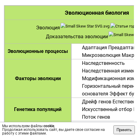
Эволюционная биология
Эволюция
Доказательства эволюции
Адаптация
Преадаптац
Эволюционные процессы
Микроэволюция
Макро
Наследственность
Наследственная измен
Факторы эволюции
Модификационная изм
Горизонтальный перено
основателя
Эффект бут
Дрейф генов
Естествен
Генетика популяций
Искусственный отбор
И
Поток генов
Возникновение жизни
П
Мы используем файлы
cookie
.
Принять
Продолжая использовать сайт, вы даете свое согласие на
универсальный общий 
работу с этими файлами.
Происхождение жизни