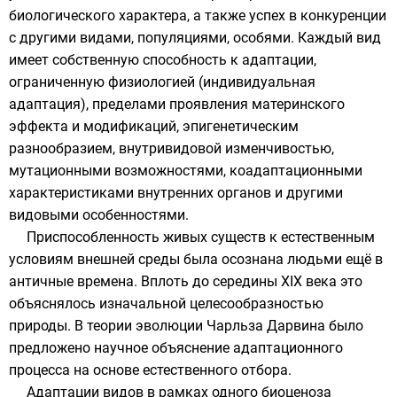
биологического характера, а также успех в конкуренции
с другими
видами
,
популяциями
, особями. Каждый вид
имеет собственную способность к адаптации,
ограниченную физиологией (индивидуальная
адаптация), пределами проявления материнского
эффекта и модификаций,
эпигенетическим
разнообразием,
внутривидовой изменчивостью
,
мутационными
возможностями,
коадаптационными
характеристиками внутренних органов и другими
видовыми особенностями.
Приспособленность живых существ к естественным
условиям внешней среды была осознана людьми ещё в
античные времена
. Вплоть до середины
XIX века
это
объяснялось изначальной целесообразностью
природы
. В
теории эволюции
Чарльза Дарвина
было
предложено научное объяснение адаптационного
процесса на основе
естественного отбора
.
Адаптации видов в рамках одного
биоценоза