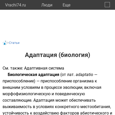
Vrachi74.ru
Люди
Eще
🔔
Челяб
🔍
Статьи
Адаптация (биология)
См. также:
Адаптивная система
Биологическая адаптация
(от
лат.
adaptatio
—
приспособление) — приспособление организма к
внешним условиям в процессе
эволюции
, включая
морфофизиологическую и поведенческую
составляющие. Адаптация может обеспечивать
выживаемость в условиях конкретного местообитания,
устойчивость к воздействию факторов
абиотического
и