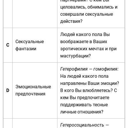
целовались, обнимались и
совершали сексуальные
действия?
Людей какого пола Вы
Сексуальные
воображаете в Ваших
C
фантазии
эротических мечтах и при
мастурбации?
Гетерофилия — гомофилия:
На людей какого пола
направлены Ваши эмоции?
Эмоциональные
D
В кого Вы влюбляетесь? С
предпочтения
кем Вы предпочитаете
поддерживать тесные
личные отношения?
Гетеросоциальность —