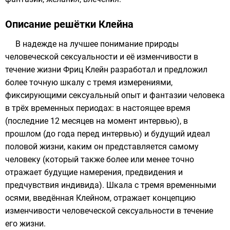
Описание решётки Клейна
В надежде на лучшее понимание природы
человеческой сексуальности и её изменчивости в
течение жизни
Фриц Клейн
разработал и предложил
более точную шкалу с тремя измерениями,
фиксирующими сексуальный опыт и фантазии человека
в трёх временных периодах: в настоящее время
(последние 12 месяцев на момент интервью), в
прошлом (до года перед интервью) и будущий идеал
половой жизни, каким он представляется самому
человеку (который также более или менее точно
отражает будущие намерения, предвидения и
предчувствия индивида). Шкала с тремя временными
осями, введённая Клейном, отражает концепцию
изменчивости человеческой сексуальности в течение
его жизни.