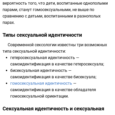
вероятность того, что дети, воспитанные однополыми
парами, станут гомосексуальными, не выше по
сравнению с детьми, воспитанными в разнополых
парах.
Типы сексуальной идентичности
Современной сексологии известны три возможных
типа сексуальной идентичности:
гетеросексуальная идентичность
—
самоидентификация в качестве
гетеросексуала
;
бисексуальная идентичность
—
самоидентификация в качестве
бисексуала
;
гомосексуальная идентичность
—
самоидентификация в качестве обладателя
гомосексуальной
ориентации.
Сексуальная идентичность и сексуальная