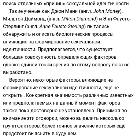
поиск отдельных «причин» сексуальной идентичности.
Такие учёные как
Джон Мани
(
англ.
John Money
),
Мильтон Даймонд (
англ.
Milton Diamond
) и Энн Фаусто-
Стерлинг (
англ.
Anne Fausto-Sterling
) пытались
обнаружить и описать биологические процессы,
влияющие на формирование сексуальной
идентичности. Предполагается, что существует
большая совокупность определяющих факторов,
однако единой точки зрения по этому вопросу пока не
выработано.
Вероятно, некоторые факторы, влияющие на
формирование сексуальной идентичности, ещё не
открыты. Конкретная значимость различных известных
или предполагаемых на данный момент факторов
также пока достоверно не установлена. Принимая во
внимание эти оговорки, можно выделить несколько
групп факторов, более точное значение которых ещё
предстоит выяснить в будущем.