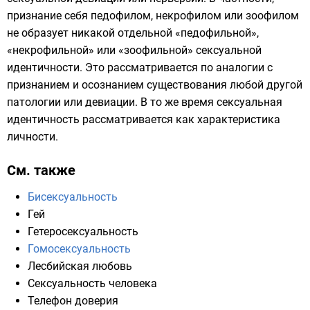
признание себя
педофилом
,
некрофилом
или
зоофилом
не образует никакой отдельной «педофильной»,
«некрофильной» или «зоофильной» сексуальной
идентичности. Это рассматривается по аналогии с
признанием и осознанием существования любой другой
патологии или девиации. В то же время сексуальная
идентичность рассматривается как характеристика
личности.
См. также
Бисексуальность
Гей
Гетеросексуальность
Гомосексуальность
Лесбийская любовь
Сексуальность человека
Телефон доверия