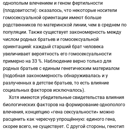
однополым влечением и геном фертильности
(плодовитости): оказалось, что некоторые носители
гомосексуальной ориентации имеют больше
родственников по материнской линии, чем в среднем по
популяции. Также существует закономерность между
числом родных братьев и гомосексуальной
ориентацией: каждый старший брат человека
увеличивает вероятность его гомосексуальности
примерно на 33 %. Наблюдение верно только для
родных братьев с единым генетическим материалом
(подобная закономерность обнаруживалась и у
разлученных в детстве братьев, то есть влияние
социальных факторов исключалось).
Хотя имеются убедительные свидетельства влияния
биологических факторов на формирование однополого
влечения, концепцию «гена сексуальности» можно
расценить как чересчур упрощённую: единого гена,
скорее всего, не существует. С другой стороны,
генотип