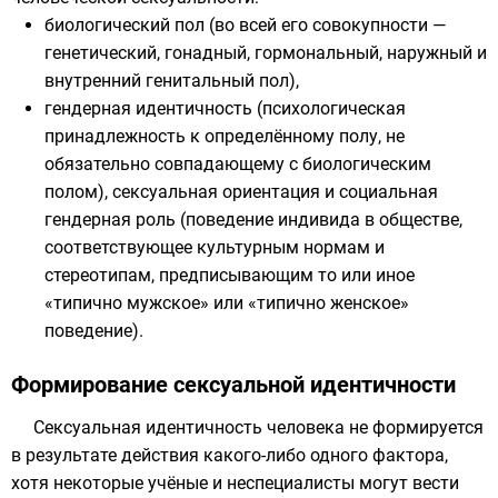
биологический пол
(во всей его совокупности —
генетический
,
гонадный
,
гормональный
, наружный и
внутренний генитальный пол),
гендерная идентичность
(психологическая
принадлежность к определённому полу, не
обязательно совпадающему с биологическим
полом), сексуальная ориентация и социальная
гендерная роль (поведение индивида в обществе,
соответствующее культурным
нормам
и
стереотипам
, предписывающим то или иное
«типично мужское» или «типично женское»
поведение).
Формирование сексуальной идентичности
Сексуальная идентичность человека не формируется
в результате действия какого-либо одного фактора,
хотя некоторые учёные и неспециалисты могут вести