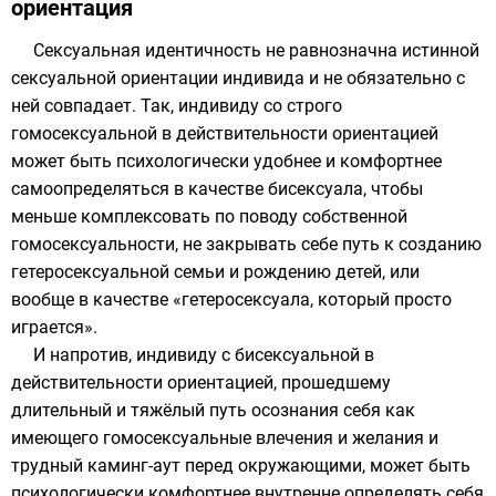
ориентация
Сексуальная идентичность не равнозначна истинной
сексуальной ориентации индивида и не обязательно с
ней совпадает. Так, индивиду со строго
гомосексуальной в действительности ориентацией
может быть психологически удобнее и комфортнее
самоопределяться в качестве бисексуала, чтобы
меньше комплексовать по поводу собственной
гомосексуальности, не закрывать себе путь к созданию
гетеросексуальной семьи и рождению детей, или
вообще в качестве «гетеросексуала, который просто
играется».
И напротив, индивиду с бисексуальной в
действительности ориентацией, прошедшему
длительный и тяжёлый путь осознания себя как
имеющего гомосексуальные влечения и желания и
трудный
каминг-аут
перед окружающими, может быть
психологически комфортнее внутренне определять себя