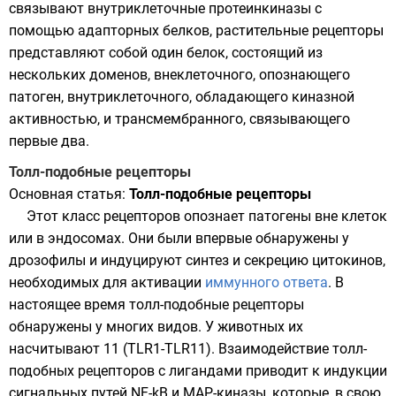
связывают внутриклеточные протеинкиназы с
помощью адапторных белков, растительные рецепторы
представляют собой один белок, состоящий из
нескольких доменов, внеклеточного, опознающего
патоген, внутриклеточного, обладающего киназной
активностью, и трансмембранного, связывающего
первые два.
Толл-подобные рецепторы
Основная статья:
Толл-подобные рецепторы
Этот класс рецепторов опознает патогены вне клеток
или в эндосомах. Они были впервые обнаружены у
дрозофилы
и индуцируют синтез и секрецию
цитокинов
,
необходимых для активации
иммунного ответа
. В
настоящее время толл-подобные рецепторы
обнаружены у многих видов. У животных их
насчитывают 11 (TLR1-TLR11). Взаимодействие толл-
подобных рецепторов с лигандами приводит к индукции
сигнальных путей
NF-kB
и МАР-киназы, которые, в свою