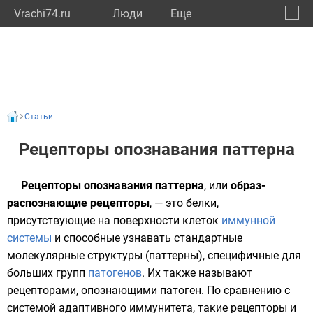
Vrachi74.ru
Люди
Eще
🔔
Челяб
🔍
Статьи
Рецепторы опознавания паттерна
Рецепторы опознавания паттерна
, или
образ-
распознающие рецепторы
, — это белки,
присутствующие на поверхности клеток
иммунной
системы
и способные узнавать стандартные
молекулярные структуры (паттерны), специфичные для
больших групп
патогенов
. Их также называют
рецепторами, опознающими патоген. По сравнению с
системой адаптивного иммунитета, такие рецепторы и