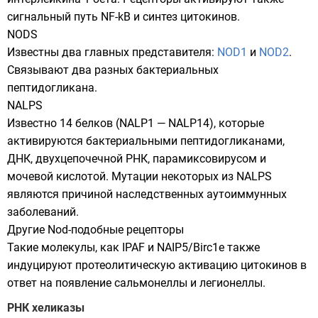
сигнальный путь
NF-kB
и синтез цитокинов.
NODS
Известны два главных представителя:
NOD1
и
NOD2
.
Связывают два разных бактериальных
пептидогликана.
NALPS
Известно 14 белков (NALP1 — NALP14), которые
активируются бактериальными пептидогликанами,
ДНК, двухцепочечной РНК,
парамиксовирусом
и
мочевой кислотой
. Мутации некоторых из NALPS
являются причиной наследственных аутоиммунных
заболеваний.
Другие Nod-подобные рецепторы
Такие молекулы, как IPAF и NAIP5/Birc1e также
индуцируют протеолитическую активацию цитокинов в
ответ на появление
сальмонеллы
и легионеллы.
РНК хеликазы