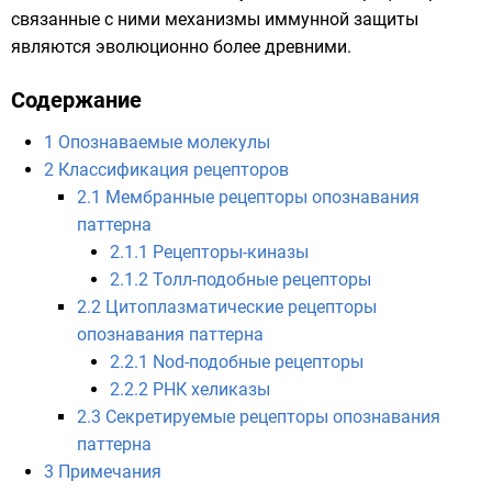
связанные с ними механизмы иммунной защиты
являются эволюционно более древними.
Содержание
1
Опознаваемые молекулы
2
Классификация рецепторов
2.1
Мембранные рецепторы опознавания
паттерна
2.1.1
Рецепторы-киназы
2.1.2
Толл-подобные рецепторы
2.2
Цитоплазматические рецепторы
опознавания паттерна
2.2.1
Nod-подобные рецепторы
2.2.2
РНК хеликазы
2.3
Секретируемые рецепторы опознавания
паттерна
3
Примечания