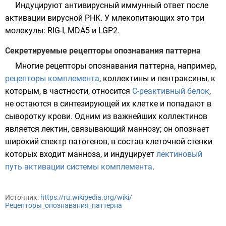
Индуцируют антивирусный иммунный ответ после
активации вирусной РНК. У млекопитающих это три
молекулы: RIG-I, MDA5 и LGP2.
Секретируемые рецепторы опознавания паттерна
Многие рецепторы опознавания паттерна, например,
рецепторы комплемента
, коллектины и пентраксины, к
которым, в частности, относится
C-реактивный белок
,
не остаются в синтезирующей их клетке и попадают в
сыворотку крови. Одним из важнейших коллектинов
является
лектин, связывающий маннозу
; он опознает
широкий спектр патогенов, в состав клеточной стенки
которых входит
манноза
, и индуцирует
лектиновый
путь активации системы комплемента
.
Источник:
https://ru.wikipedia.org/wiki/
Рецепторы_опознавания_паттерна