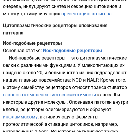
очередь, индуцируют синтез и секрецию
цитокинов
и
молекул, стимулирующих
презентацию антигена
.
Цитоплазматические рецепторы опознавания
паттерна
Nod-подобные рецепторы
Основная статья:
Nod-подобные рецепторы
Nod-подобные рецепторы — это цитоплазматические
белки с различными функциями. У млекопитающих их
найдено около 20, и большинство из них подразделяют
на два главных подсемейства: NOD и NALP. Кроме того,
к этому семейству рецепторов относят трансактиватор
главного комплекса гистосовместимости
класса II и
некоторые другие молекулы. Опознавая патоген внутри
клетки, рецепторы олигомеризуются и образуют
инфламмасому
, активирующую ферменты
протеолитической активации
цитокинов
, например,
интерлейкина 1 бета
. Рецепторы активируют также