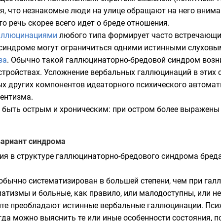
я, что незнакомые люди на улице обращают на него внима
о речь скорее всего идет о бреде отношения.
аллюцинациями
любого типа формирует часто встречающи
 синдроме могут ограничиться одними истинными слухо
за
. Обычно такой галлюцинаторно-бредовой синдром возн
стройствах. Усложнение вербальных галлюцинаций в этих с
х других компонентов идеаторного психического автома
ентизма
.
быть острым и хроническим: при остром более выражены
вариант синдрома
ия в структуре галлюцинаторно-бредового синдрома бред
.
обычно систематизирован в большей степени, чем при гал
атизмы и больные, как правило, или малодоступны, или н
те преобладают истинные вербальные галлюцинации. Псих
гда можно выяснить те или иные особенности состояния, п