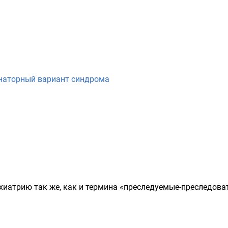
наторный вариант синдрома
ихиатрию так же, как и термина «преследуемые-преследов