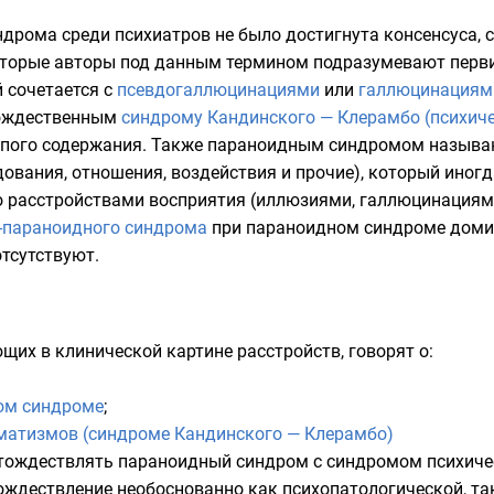
ндрома среди психиатров не было достигнута консенсуса,
которые авторы под данным термином подразумевают пер
 сочетается с
псевдогаллюцинациями
или
галлюцинациям
тождественным
синдрому Кандинского — Клерамбо (психич
пого содержания. Также параноидным синдромом называ
ования, отношения, воздействия и прочие), который иног
о расстройствами восприятия (
иллюзиями
, галлюцинациям
-параноидного синдрома
при параноидном синдроме домин
отсутствуют.
щих в клинической картине расстройств, говорят о:
ом синдроме
;
матизмов (синдроме Кандинского — Клерамбо)
тождествлять параноидный синдром с синдромом психичес
тождествление необоснованно как психопатологической, так