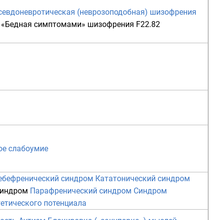
севдоневротическая (неврозоподобная) шизофрения
5
«Бедная симптомами» шизофрения
F22.82
е слабоумие
ебефренический синдром
Кататонический синдром
синдром
Парафренический синдром
Синдром
етического потенциала