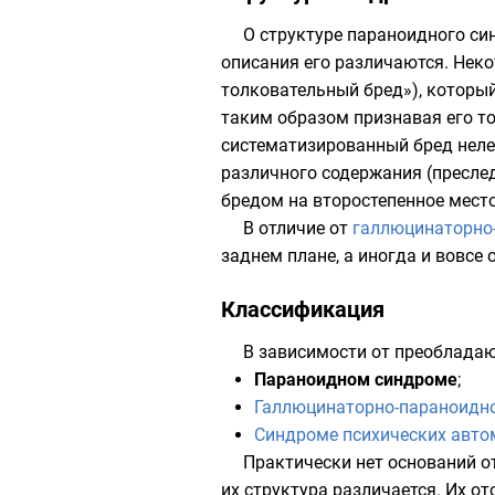
О структуре параноидного си
описания его различаются. Не
толковательный бред»), который
таким образом признавая его 
систематизированный бред
неле
различного содержания (преслед
бредом на второстепенное мест
В отличие от
галлюцинаторно
заднем плане, а иногда и вовсе 
Классификация
В зависимости от преобладаю
Параноидном синдроме
;
Галлюцинаторно-параноидн
Синдроме психических авто
Практически нет оснований о
их структура различается. Их о