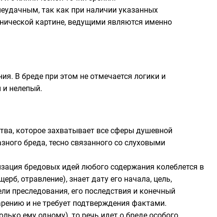
еудачным, так как при наличии указанных
инической картине, ведущими являются именно
я. В бреде при этом не отмечается
логики
и
 и нелепый.
тва, которое захватывает все сферы душевной
зного бреда, тесно связанного со слуховыми
изация бредовых идей любого содержания колеблется в
рб, отравление), знает дату его начала, цель,
цели преследования, его последствия и конечный
зарению и не требует подтверждения фактами.
ко ему одному), то речь идет о бреде особого