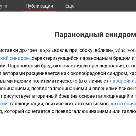
уги
Публикации
Eще
Параноидный синдро
риставки
др.-греч.
παρά
«возле, при, сбоку, вблизи»,
νόος, νοῦ
ский синдром
, характеризующийся параноидным бредом и
нии
. Параноидный бред включает
идеи преследования
,
отн
и авторами расценивается как околобредовой синдром, 
выми идеями политематического (в отличие от
паранойял
люцинациями
,
псевдогаллюцинациями
и явлениями психиче
 присутствует вторичный бред (на основе галлюцинаций и 
сии
, галлюцинаций, психических автоматизмов,
кататонич
д, который сочетается с псевдогаллюцинациями или галл