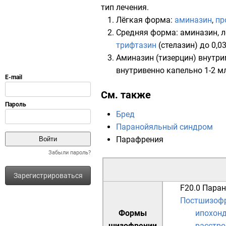
тип лечения.
Лёгкая форма:
аминазин
,
пр
Средняя форма: аминазин, л
трифтазин
(стелазин) до 0,0
Аминазин (тизерцин) внутри
внутривенно капельно 1-2 м
См. также
Бред
Паранойяльный синдром
Парафрения
Забыли пароль?
Зарегистрироваться
F20.0
Паран
Постшизофр
Формы
ипохон
шизофрении
расстро