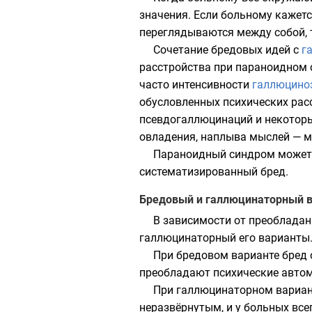
значения. Если больному кажетс
переглядываются между собой, т
Сочетание бредовых идей с
г
расстройства при параноидном
часто интенсивности
галлюцино
обусловленных психических рас
псевдогаллюцинаций и некоторы
овладения, наплыва мыслей —
м
Параноидный синдром может 
систематизированный бред.
Бредовый и галлюцинаторный 
В зависимости от преобладан
галлюцинаторный его варианты
При бредовом варианте бред 
преобладают психические автом
При галлюцинаторном вариан
неразвёрнутым, и у больных все