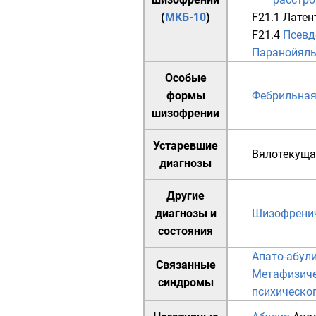
(
МКБ-10
)
F21.1
Латен
F21.4
Псевд
Паранойяль
Особые
формы
Фебрильная
шизофрении
Устаревшие
Вялотекуща
диагнозы
Другие
диагнозы и
Шизофренич
состояния
Апато-абул
Связанные
Метафизиче
синдромы
психическо