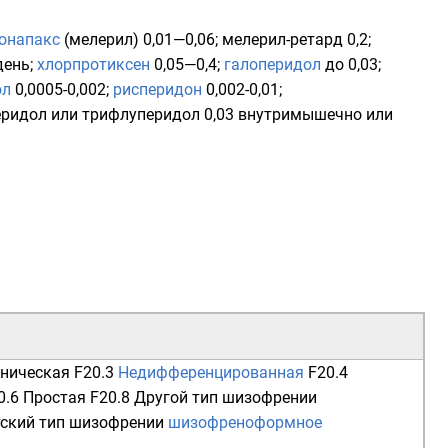
онапакс
(мелерил) 0,01—0,06; мелерил-ретард 0,2;
день;
хлорпротиксен
0,05—0,4;
галоперидол
до 0,03;
ол
0,0005-0,002;
рисперидон
0,002-0,01;
перидол или трифлуперидол 0,03 внутримышечно или
ническая
F20.3
Недифференцированная
F20.4
0.6
Простая
F20.8 Другой тип шизофрении
тский тип шизофрении
шизофреноформное