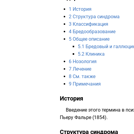
1
История
2
Структура синдрома
3
Классификация
4
Бредообразование
5
Общее описание
5.1
Бредовый и галлюци
5.2
Клиника
6
Нозология
7
Лечение
8
См. также
9
Примечания
История
Введение этого термина в пс
Пьеру Фальре
(1854).
Структура синдрома