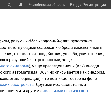
🔔
Вход
/
Регистрация
Челябинская область
🔍
м
ς
«ум, разум» и
εἶδος
«подобный»;
лат.
syndromum
 соответствующими содержанию бреда изменениями в
ошения
, отравления,
воздействия
, ущерба, уничтожения,
характеризующийся отрывочными, чаще
ьного синдрома
), чаще преследования и (или) иногда
ского автоматизма. Обычно описывается как синдром,
псевдогаллюцинаций), что возникает остро на фоне
еских расстройств
. Другими исследователями
юцинациями, и другими
явлениями психического