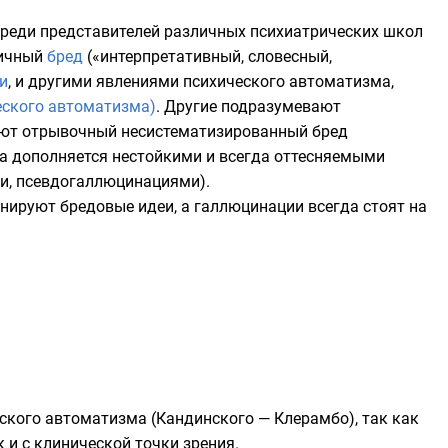
 среди представителей различных психиатрических школ
вичный
бред
(«интерпретативный, словесный,
и
, и другими явлениями психического автоматизма,
еского автоматизма)
. Другие подразумевают
ют отрывочный несистематизированный бред
да дополняется нестойкими и всегда оттесняемыми
и, псевдогаллюцинациями).
ируют бредовые идеи, а галлюцинации всегда стоят на
кого автоматизма (Кандинского — Клерамбо), так как
 и с клинической точки зрения.