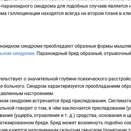
параноидного синдрома для подобных случаев является н
рома
галлюцинации
находятся всегда на втором плане в кл
аноидном синдроме преобладают образные формы мышлени
ьном синдроме
. Параноидный бред образный, отрывочный
льствует о значительной глубине психического расстройс
е больного. Синдром характеризуется преобладанием обра
давленным настроением.
дном синдроме встречается
бред преследования
. Системат
льной говорит о том, в чём заключается преследование (уще
ания (ущерба, отравления и т. д.) средства, основания и 
ематизированном бреде. Бред может возникнуть подобно о
ее кажется наполненным скрытым смыслом (понятным толь