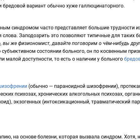
и бредовой вариант обычно хуже галлюцинаторного.
ным синдромом часто представляет большие трудности из-
я слова. Заподозрить это позволяют типичные для таких 
ю, вы же физиономист, давайте поговорим о чём-нибудь дру
о субъективном состоянии больного, он по косвенным приз
и малой доступности, то есть о наличии у больного
бредо
шизофрении
(обычно —
параноидной шизофрении
), протек
ских психозах, хронических алкогольных психозах, органи
оид), экзогенных (интоксикационный, травматический пар
ию, на основе болезни, которая вызвала синдром. Хотя, 