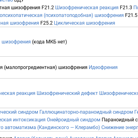
тная шизофрения
F21.2
Шизофреническая реакция
F21.3
П
опсихопатическая (психопатоподобная) шизофрения
F21.
ная шизофрения
F25.2
Циклическая шизофрения
 шизофрения
(кода МКБ нет)
я (малопрогредиентная) шизофрения
Идеофрения
еская реакция
Шизофренический дефект
Шизофреническо
ический синдром
Галлюцинаторно-параноидный синдром
Г
ская интоксикация
Онейроидный синдром
Параноидный 
го автоматизма (Кандинского — Клерамбо)
Снижение энерг