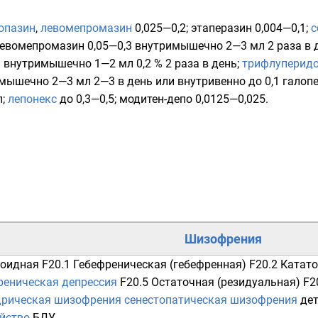
опазин
,
левомепромазин
0,025—0,2;
этаперазин
0,004—0,1;
с
евомепромазин 0,05—0,3 внутримышечно 2—3 мл 2 раза в 
3 внутримышечно 1—2 мл 0,2 % 2 раза в день;
трифлуперид
мышечно 2—3 мл 2—3 в день или внутривенно до 0,1 гало
л;
лепонекс
до 0,3—0,5; модитен-депо 0,0125—0,025.
Шизофрения
оидная
F20.1
Гебефреническая (гебефренная)
F20.2
Катато
еническая депрессия
F20.5
Остаточная (резидуальная)
F2
дрическая шизофрения
сенестопатическая шизофрения
де
йство
БДУ