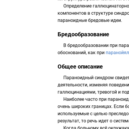
Определение галлюцинаторно-
компонентов в структуре синд
параноидные бредовые идеи.
Бредообразование
В бредообразовании при пар
обоснований, как при
паранойял
Общее описание
Параноидный синдром свидете
деятельности, изменяя поведени
галлюцинациями, тревогой и по
Наиболее часто при паранои
очень широких границах. Если бо
используемые с целью преследов
результат, то речь идет о сист
Когда больному всё окружающ