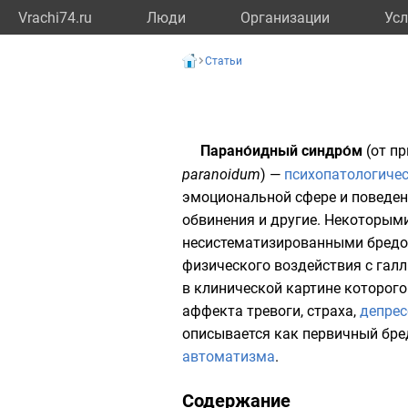
Vrachi74.ru
Люди
Организации
Усл
Статьи
Парано́идный синдро́м
(от п
paranoidum
) —
психопатологиче
эмоциональной
сфере и
поведе
обвинения и другие. Некоторым
несистематизированными бредо
физического воздействия с
гал
в клинической картине которого
аффекта
тревоги
,
страха
,
депрес
описывается как первичный бре
автоматизма
.
Содержание