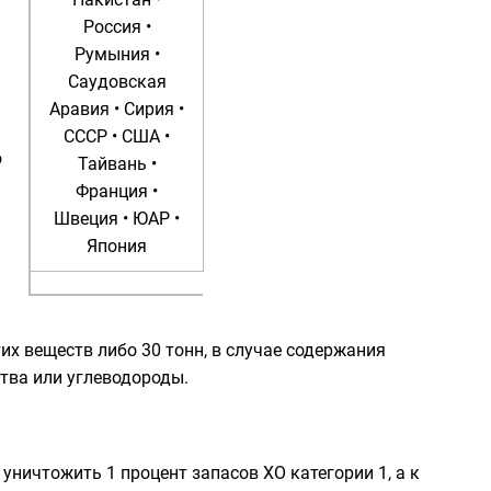
Россия
•
Румыния
•
Саудовская
Аравия
•
Сирия
•
СССР
•
США
•
о
Тайвань
•
Франция
•
Швеция
•
ЮАР
•
Япония
х веществ либо 30 тонн, в случае содержания
ства или углеводороды.
 уничтожить 1 процент запасов ХО категории 1, а к