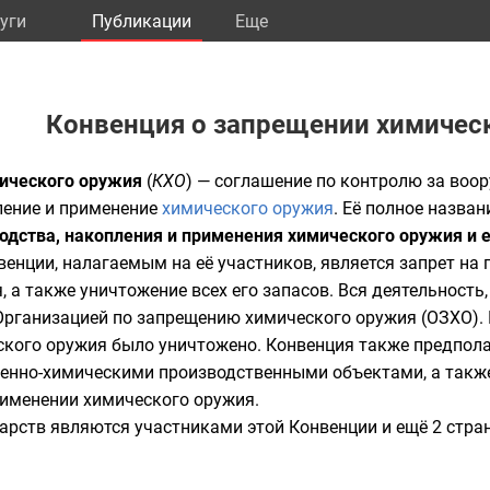
уги
Публикации
Eще
Конвенция о запрещении химичес
ического оружия
(
КХО
) — соглашение по
контролю за воо
ление и применение
химического оружия
. Её полное назва
одства, накопления и применения химического оружия и 
венции
, налагаемым на её участников, является запрет на
, а также
уничтожение
всех его запасов. Вся деятельность,
Организацией по запрещению химического оружия
(ОЗХО). 
еского оружия было уничтожено. Конвенция также предпол
оенно-химическими производственными объектами, а такж
рименении химического оружия.
арств являются участниками этой Конвенции и ещё 2 стран