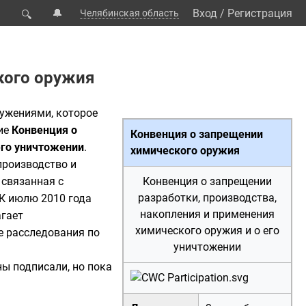
🔔
Вход
/
Регистрация
Челябинская область
🔍
кого оружия
ружениями
, которое
ние
Конвенция о
Конвенция о запрещении
его уничтожении
.
химического оружия
 производство и
 связанная с
Конвенция о запрещении
разработки, производства,
К июлю 2010 года
накопления и применения
агает
химического оружия и о его
е расследования по
уничтожении
ы подписали, но пока