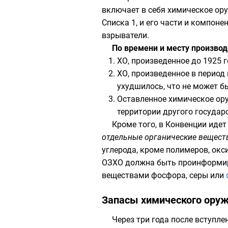
включает в себя химическое ору
Списка 1, и его части и компоне
взрыватели.
По времени и месту производ
ХО, произведенное до 1925 г
ХО, произведенное в период
ухудшилось, что не может б
Оставленное химическое ору
территории другого государс
Кроме того, в Конвенции идет
отдельные органические вещест
углерода
, кроме
полимеров
,
окс
ОЗХО должна быть проинформиров
веществами
фосфора
,
серы
или
Запасы химического оруж
Через три года после вступле