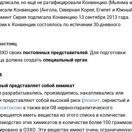
одписали, но ещё не ратифицировали Конвенцию (
Мьянма
и
писали Конвенцию (
Ангола
,
Северная Корея
,
Египет
и
Южны
момент
Сирия
подписала Конвенцию 13 сентября 2013 года.
ии к Конвенции состоялось по истечении 30-дневного
частниц
ЗХО
своих
постоянных представителей
. Для подготовки
ица должна создать
специальный орган
.
в
орый представляет собой химикат
е разрабатывались, производились, накапливались или
и представляют собой высокий риск (
люизит
, сернистый и
кситоксин
а также все
ОВ
нервно-паралитического
прещается иметь вещества из этого списка в количестве
зводство этих химикатов в количестве более 100 граммов
рировано в
ОЗХО
. Эти вещества имеют очень ограниченную