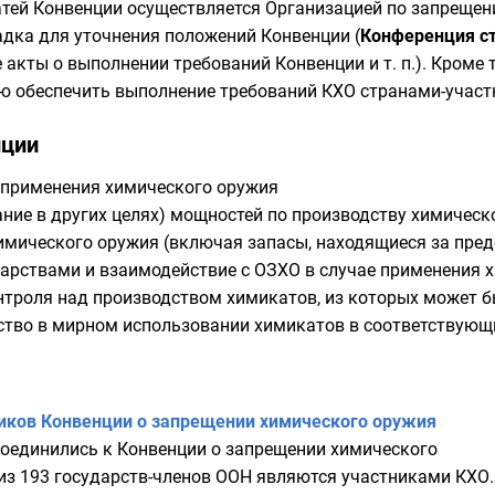
атей Конвенции осуществляется
Организацией по запрещен
дка для уточнения положений Конвенции (
Конференция с
акты о выполнении требований Конвенции и т. п.). Кроме 
ю обеспечить выполнение требований КХО странами-участ
нции
 применения химического оружия
ние в других целях) мощностей по производству химическ
имического оружия (включая запасы, находящиеся за пред
рствами и взаимодействие с ОЗХО в случае применения 
нтроля над производством химикатов, из которых может б
тво в мирном использовании химикатов в соответствующ
иков Конвенции о запрещении химического оружия
соединились к Конвенции о запрещении химического
 из 193 государств-членов ООН являются участниками КХО.