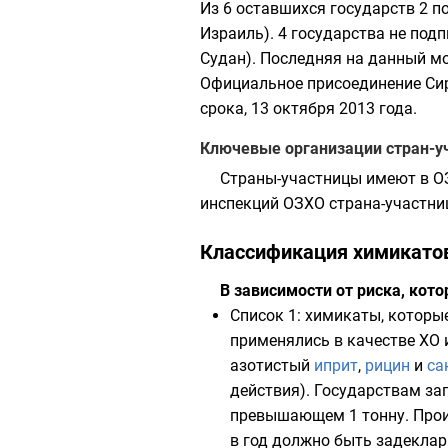
Из 6 оставшихся государств 2 п
Израиль
). 4 государства не под
Судан
). Последняя на данный 
Официальное присоединение Сир
срока, 13 октября 2013 года.
Ключевые организации стран-у
Страны-участницы имеют в
О
инспекций ОЗХО страна-участн
Классификация химикато
В зависимости от риска, кот
Список 1
: химикаты, которы
применялись в качестве ХО 
азотистый
иприт
,
рицин
и
са
действия). Государствам за
превышающем 1 тонну. Прои
в год должно быть задекла