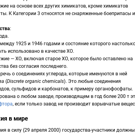
жие на основе всех других химикатов, кроме химикатов
нты. К Категории 3 относятся не снаряженные боеприпасы и
ства
:
ода.
 между 1925 и 1946 годами и состояние которого настольк
ыть использовано в качестве ХО.
жие — ХО, включая старое ХО, которое было оставлено на
тва без согласия последнего.
 речь о соединениях углерода, которые именуются в ней
ва
(
Discrete organic chemicals
). Это любые соединения
идов
, сульфидов и
карбонатов
, к примеру
органофосфаты
.
ана о любом заводе, производящем в год более 200 т эти
фтора
, если только завод не производит взрывчатые веще
ия в мире
ния в силу (29 апреля 2000) государства-участники должны