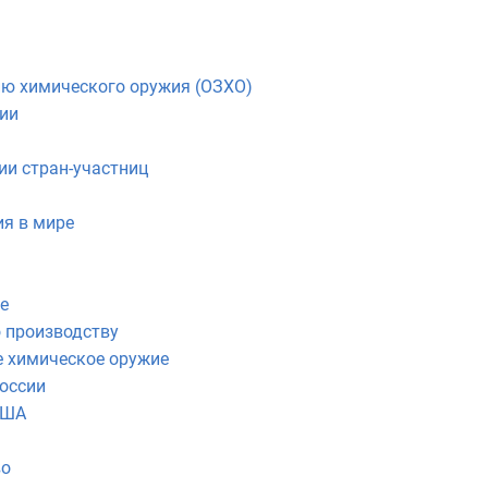
ию химического оружия (ОЗХО)
ии
и стран-участниц
я в мире
е
 производству
е химическое оружие
оссии
США
во