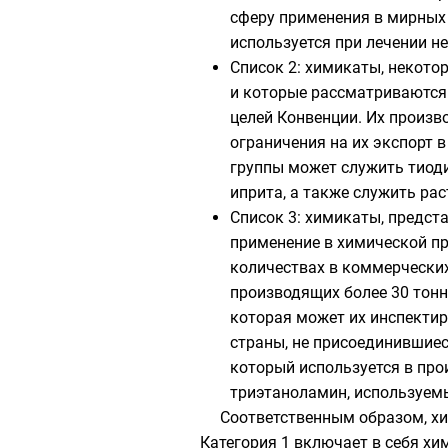
сферу применения в мирных
используется при лечении 
Список 2
: химикаты, некото
и которые рассматриваются
целей Конвенции. Их произ
ограничения на их экспорт 
группы может служить
тиод
иприта, а также служить ра
Список 3
: химикаты, предс
применение в химической п
количествах в коммерческих
производящих более 30 тонн
которая может их инспектир
страны, не присоединившиес
который используется в про
триэтаноламин
, используем
Соответственным образом, хим
Категория 1 включает в себя хи