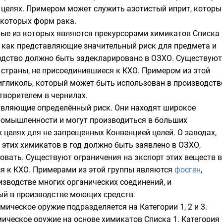
 целях. Примером может служить азотистый иприт, которы
некоторых форм
рака
.
рые из которых являются прекурсорами химикатов Списка 
 как представляющие значительный риск для предмета и
водство должно быть задекларировано в ОЗХО. Существуют
в страны, не присоединившиеся к КХО. Примером из этой
игликоль
, который может быть использован в производств
створителем в
чернилах
.
тавляющие определённый риск. Они находят широкое
ромышленности и могут производиться в больших
 целях для не запрещенных Конвенцией целей. О заводах,
 этих химикатов в год должно быть заявлено в ОЗХО,
овать. Существуют ограничения на экспорт этих веществ в
я к КХО. Примерами из этой группы являются
фосген
,
изводстве многих органических соединений, и
ый в производстве моющих средств.
ическое оружие подразделяется на Категории 1, 2 и 3.
мическое оружие на основе химикатов Списка 1. Категория 