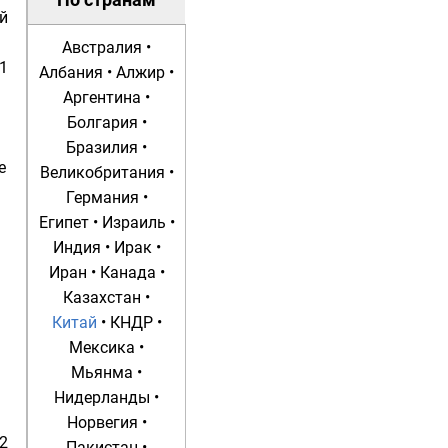
По странам
й
Австралия
•
1
Албания
•
Алжир
•
Аргентина
•
Болгария
•
Бразилия
•
е
Великобритания
•
Германия
•
Египет
•
Израиль
•
Индия
•
Ирак
•
Иран
•
Канада
•
Казахстан
•
Китай
•
КНДР
•
Мексика
•
Мьянма
•
Нидерланды
•
Норвегия
•
2
Пакистан
•