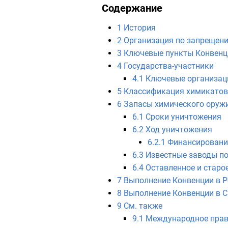
Содержание
1
История
2
Организация по запрещен
3
Ключевые пункты Конвенц
4
Государства-участники
4.1
Ключевые организаци
5
Классификация химикатов
6
Запасы химического оружи
6.1
Сроки уничтожения
6.2
Ход уничтожения
6.2.1
Финансировани
6.3
Известные заводы по
6.4
Оставленное и старо
7
Выполнение Конвенции в Р
8
Выполнение Конвенции в 
9
См. также
9.1
Международное пра