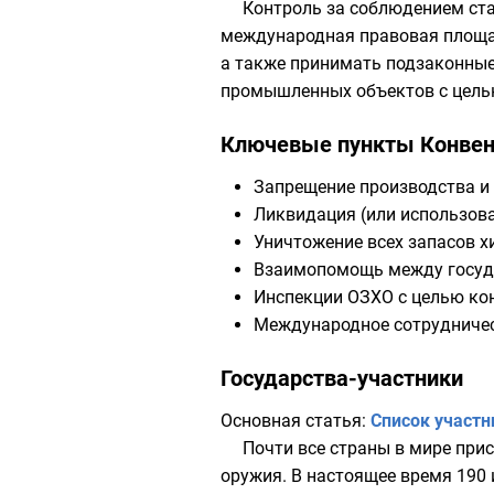
Контроль за соблюдением ст
международная правовая площа
а также принимать подзаконные 
промышленных объектов с цель
Ключевые пункты Конве
Запрещение производства и
Ликвидация (или использова
Уничтожение всех запасов х
Взаимопомощь между госуда
Инспекции ОЗХО с целью ко
Международное сотрудничес
Государства-участники
Основная статья:
Список участн
Почти все страны в мире при
оружия. В настоящее время 190