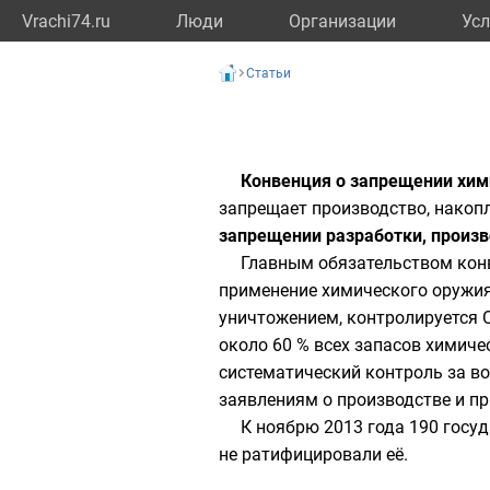
Vrachi74.ru
Люди
Организации
Усл
Статьи
Конвенция о запрещении хим
запрещает производство, накоп
запрещении разработки, произв
Главным обязательством
кон
применение химического оружия
уничтожением, контролируется
около 60 % всех запасов химич
систематический контроль за в
заявлениям о производстве и п
К ноябрю
2013 года
190 госуд
не ратифицировали её.