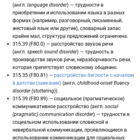
(
англ.
language disorder
) — трудности в
приобретении и использовании языка в разных
формах (например, разговорный, письменный,
жестовый язык или другие), словарный запас
крайне мал, структура предложений ограничена.
315.39 (F80.0) —
расстройство звуков речи
(
англ.
speech sound disorder
) — трудность в
производстве звуков речи, неразборчивость речи,
которая препятствует словесному общению.
315.35 (F80.81) —
расстройство беглости с началом
в детстве (заикание)
(
англ.
childhood-onset fluency
disorder (stuttering)
).
315.39 (F80.89) —
социальное (прагматическое)
коммуникативное расстройство
(
англ.
social
(pragmatic) communication disorder
) — трудности в
социальном использовании словесной и
невербальной коммуникации, проявляющиеся в
использовании коммуникации для социальных