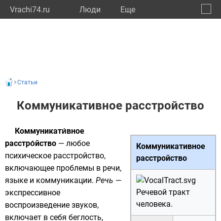
Vrachi74.ru
Люди
Eще
🔔
Челяб
🔍
Статьи
Коммуникативное расстройство
Коммуникати́вное
расстро́йство
— любое
Коммуникативное
психическое расстройство,
расстройство
включающее проблемы в
речи
,
языке
и
коммуникации
.
Речь
—
Речевой тракт
экспрессивное
человека.
воспроизведение
звуков
,
включает в себя беглость,