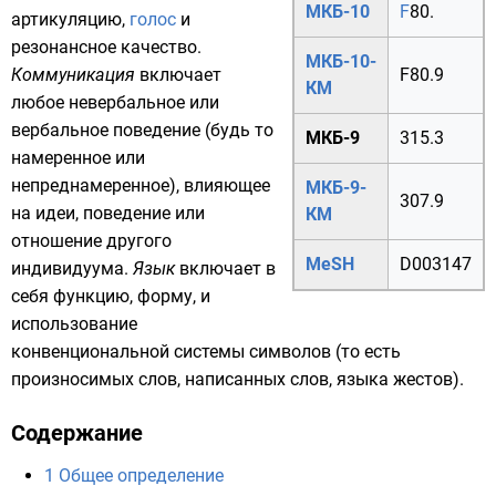
МКБ-10
F
80.
артикуляцию
,
голос
и
резонансное качество.
МКБ-10-
Коммуникация
включает
F80.9
КМ
любое
невербальное
или
вербальное поведение (будь то
МКБ-9
315.3
намеренное или
непреднамеренное), влияющее
МКБ-9-
307.9
на
идеи
,
поведение
или
КМ
отношение другого
MeSH
D003147
индивидуума.
Язык
включает в
себя функцию, форму, и
использование
конвенциональной системы символов (то есть
произносимых
слов
, написанных слов,
языка жестов
).
Содержание
1
Общее определение