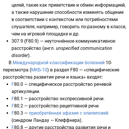
целей, такие как приветствие и обмен информацией,
а также нарушение способности изменять общение
в соответствии с контекстом или потребностями
слушателя, например, говорить по-разному в классе,
чем на игровой площадке и др.
307.9 (F80.9) — неуточнённое коммуникативное
расстройство (
англ.
unspecified communication
disorder
).
В
Международной классификации болезней
10-
пересмотра (
МКБ-10
) в раздел F80 — «специфические
расстройства развития речи и языка» входят:
F
80.0
—
специфическое расстройство речевой
артикуляции
.
F
80.1
—
расстройство экспрессивной речи
.
F
80.2
—
расстройство рецептивной речи
.
F
80.3
—
приобретённая афазия с эпилепсией
(синдром Ландау — Клеффнера).
F
80.8
— другие расстройства развития речи и