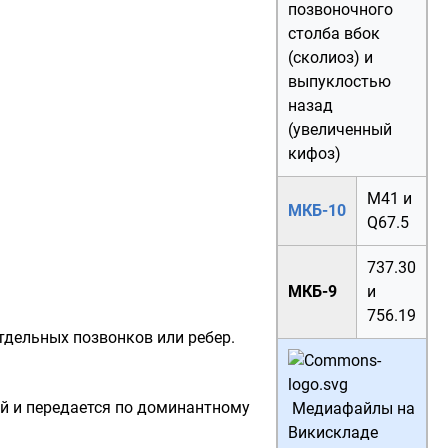
позвоночного
столба вбок
(сколиоз) и
выпуклостью
назад
(увеличенный
кифоз)
M41
и
МКБ-10
Q67.5
737.30
МКБ-9
и
756.19
дельных позвонков или ребер.
й и передается по доминантному
Медиафайлы на
Викискладе