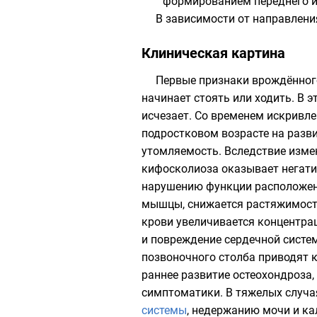
формированием переднего и 
В зависимости от направлен
Клиническая картина
Первые признаки врождённого
начинает стоять или ходить. В 
исчезает. Со временем искривл
подростковом возрасте на разви
утомляемость. Вследствие изме
кифосколиоза оказывает негатив
нарушению функции расположенн
мышцы, снижается растяжимость
крови увеличивается концентрац
и повреждение сердечной систем
позвоночного столба приводят к
раннее развитие остеохондроза
симптоматики. В тяжелых случа
системы
, недержанию мочи и ка