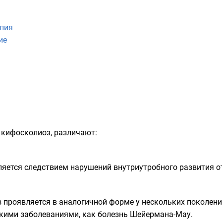
апия
ие
 кифосколиоз, различают:
ется следствием нарушений внутриутробного развития от
проявляется в аналогичной форме у нескольких поколени
ескими заболеваниями, как болезнь Шейермана-Мау.