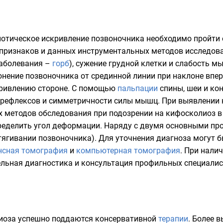
иотическое искривление позвоночника необходимо пройти
 признаков и данных инструментальных методов исследов
заболевания –
горб
), сужение грудной клетки и слабость м
онение позвоночника от срединной линии при наклоне вп
ривлению стороне. С помощью
пальпации
спины, шеи и ко
 рефлексов и симметричности силы мышц. При выявлении 
х методов обследования при подозрении на кифосколиоз в
еделить угол деформации. Наряду с двумя основными пр
стягивании позвоночника). Для уточнения диагноза могут
нсная томография
и
компьютерная томография
. При нали
льная диагностика и консультация профильных специалист
иоза успешно поддаются консервативной
терапии
. Более 