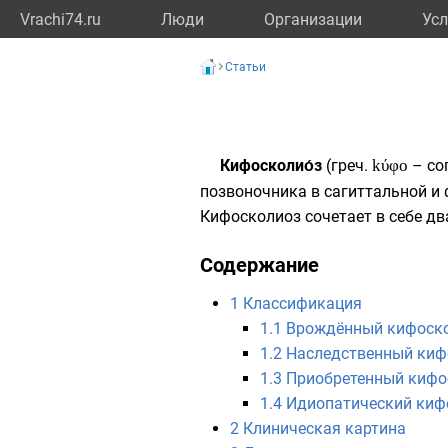
Vrachi74.ru
Люди
Организации
Усл
Статьи
Кифосколио́з
(
греч.
kύφο
– сог
позвоночника
в сагиттальной и 
Кифосколиоз сочетает в себе д
Содержание
1
Классификация
1.1
Врождённый кифоск
1.2
Наследственный киф
1.3
Приобретенный кифо
1.4
Идиопатический киф
2
Клиническая картина