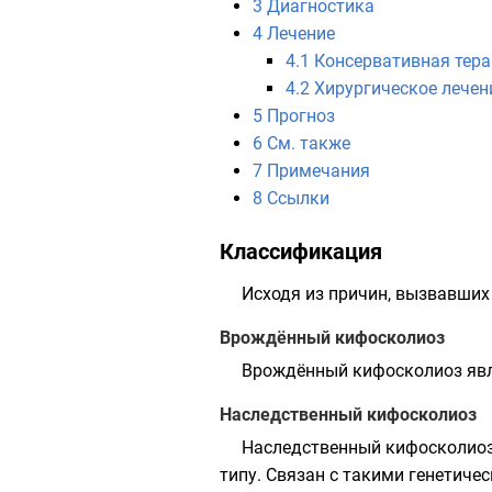
3
Диагностика
4
Лечение
4.1
Консервативная тер
4.2
Хирургическое лечен
5
Прогноз
6
См. также
7
Примечания
8
Ссылки
Классификация
Исходя из причин, вызвавших
Врождённый кифосколиоз
Врождённый кифосколиоз явля
Наследственный кифосколиоз
Наследственный кифосколиоз 
типу. Связан с такими генетич