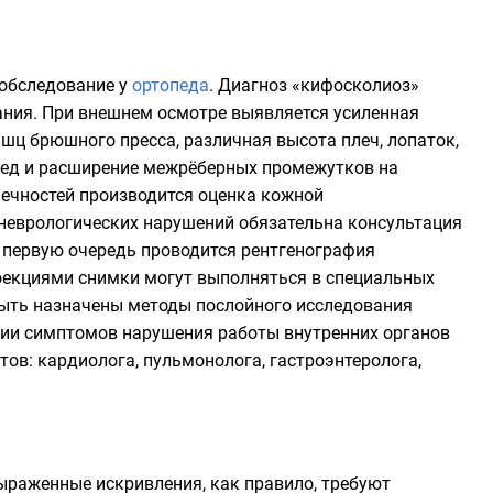
 обследование у
ортопеда
. Диагноз «кифосколиоз»
ания. При внешнем осмотре выявляется усиленная
ышц брюшного пресса, различная высота плеч, лопаток,
еред и расширение межрёберных промежутков на
нечностей производится оценка кожной
неврологических нарушений обязательна консультация
 первую очередь проводится рентгенография
оекциями снимки могут выполняться в специальных
 быть назначены методы послойного исследования
чии симптомов нарушения работы внутренних органов
ов: кардиолога, пульмонолога, гастроэнтеролога,
выраженные искривления, как правило, требуют