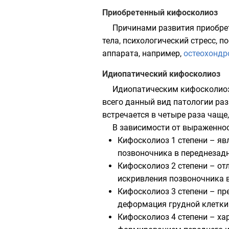
Приобретенный кифосколиоз
Причинами развития приобре
тела, психологический стресс, 
аппарата, например,
остеохондр
Идиопатический кифосколиоз
Идиопатическим кифосколиоз 
всего данный вид патологии раз
встречается в четыре раза чаще,
В зависимости от выраженно
Кифосколиоз 1 степени – я
позвоночника в переднезадн
Кифосколиоз 2 степени – о
искривления позвоночника в
Кифосколиоз 3 степени – п
деформация грудной клетки 
Кифосколиоз 4 степени – ха