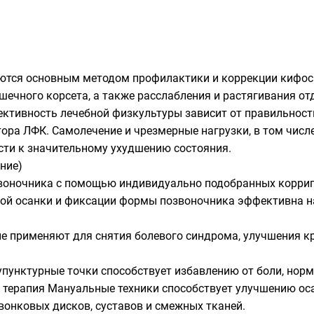
ются основным методом профилактики и коррекции кифос
ечного корсета, а также расслабления и растягивания о
ективность лечебной физкультуры зависит от правильност
ора ЛФК. Самолечение и чрезмерные нагрузки, в том числ
сти к значительному ухудшению состояния.
ние)
воночника с помощью индивидуально подобранных корриг
ой осанки и фиксации формы позвоночника эффективна н
е применяют для снятия болевого синдрома, улучшения к
упунктурные точки способствует избавлению от боли, нор
 терапия Мануальные техники способствует улучшению оса
онковых дисков, суставов и смежных тканей.