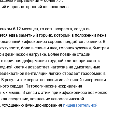
заднем направлении – более 75°.
ний и правосторонний кифосколиоз.
ком 6-12 месяцев, то есть возраста, когда он
яется едва заметный горбик, который в положении лежа
врождённый кифосколиоз хорошо поддаётся лечению. В
утулости, боли в спине и шее, головокружения, быстрая
и физической нагрузке. Более поздние стадии
, вторичная деформация грудной клетки приводит к
рудной клетки возрастает нагрузка на дыхательные
еадекватной вентиляции лёгких страдает газообмен: в
 В результате вероятно развитие лёгочной гипертензии
чного сердца. Патологические искривления
очных мышц. В связи с этим при кифосколиозе возможно
 как следствие, появление неврологической
ии, ухудшению функционирования
пищеварительной