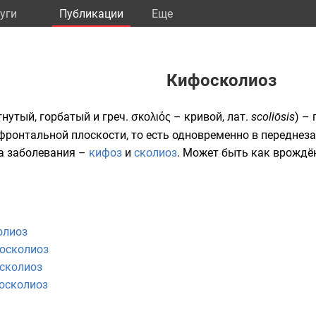
уги
Публикации
Eще
Кифосколиоз
нутый, горбатый и греч. σκολιός – кривой,
лат.
scoliōsis
) –
фронтальной плоскости, то есть одновременно в переднез
ва заболевания –
кифоз
и
сколиоз
. Может быть как врождё
олиоз
осколиоз
сколиоз
осколиоз