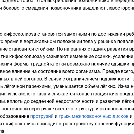
заднего горба. Угол искривления позвоночника в передне
ия бокового смещения позвоночника выделяют левосторон
 кифосколиоза становятся заметными по достижении ребен
это время в вертикальном положении тела у ребенка появл
ение становится стойким. Но на ранних стадиях развития 
тие кифосколиоза указывают изменение осанки, усиление с
нения формы грудной клетки возможно наличие одышки пр
ное влияние на состояние всего организма. Прежде всего
ых в ней органов. В связи с ограничением подвижности г
 лёгочной паренхимы, уменьшается объём лёгких. Из-за н
ия углекислого газа и снижается концентрация кислорода.
ы, вплоть до сердечной недостаточности и развития лёго
 постоянной перегрузке всех его структур и околопозвон
, образование
протрузий
и
грыж межпозвоночных дисков
и,
ях кифосколиоз приводит к расстройству половой функц
ла.