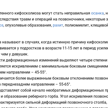
тенного кифосколиоза могут стать неправильная
осанка
, 
последствия травм и операций на позвоночнике, некоторы
оз
, опухолевые образования,
рахит
, полиомиелит, клещево
называют в случаях, когда истинную причину кифосколио
вивается у подростков в возрасте 11-15 лет в период уси
 чем у девушек.
сти деформационных изменений выделяют четыре степени
вляется искривлением с минимальным боковым смещением 
ем направлении – 45-55°.
тличается более выраженным боковым отклонением позвон
 переднезаднем направлении – 55-65°.
редставляет собой начало необратимых деформационных пр
и образование реберного горба. Угол искривления позвоно
рактеризуется сильной деформацией позвоночного столба,