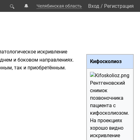
🔔
Вход
/
Регистрация
Челябинская область
🔍
 патологическое искривление
аднем и боковом направлениях.
Кифосколиоз
нным, так и приобретённым.
Рентгеновский
снимок
позвоночника
пациента с
кифосколиозом.
На проекциях
хорошо видно
искривление