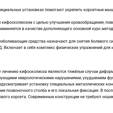
пециальных установках помогают укрепить корсетные мыш
 кифосколиозом с целью улучшения кровообращения, по
рименяется в качестве дополняющего основной курс метод
езболивающие средства назначают для снятия болевого с
.Д. Включает в себя комплекс физических упражнений для
у лечению кифосколиоза являются тяжёлые случаи дефо
ующими неврологическими нарушениями, ухудшением функ
едусматривает установку специальных металлических конс
ие позвоночного столба и его локальная фиксация. В посл
вого корсета. Современные конструкции не требуют ношен