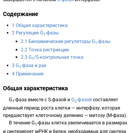
Содержание
1
Общая характеристика
2
Регуляция G
-фазы
1
2.1
Биохимические регуляторы G
-фазы
1
2.2
Точка рестрикции
2.3
G
/S-контрольная точка
1
3
G
-фаза и рак
1
4
Примечания
Общая характеристика
G
-фаза вместе с S-фазой и
G
-фазой
составляет
1
2
длинный период роста клетки — интерфазу, которая
предшествует клеточному делению — митозу (М-фаза).
В течение G
-фазы клетка увеличивается в размерах
1
и синтезирует мРНК и белки, необходимые для синтеза