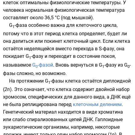
клеток оптимальны физиологические температуры. У
человека нормальная физиологическая температура
составляет около 36,5 °C (под мышкой).
G
-фаза особенно важна для клеточного цикла,
1
потому что в этот период клетка определяет, будет ли
она делиться или покинет клеточный цикл. Если клетка
остаётся неделящейся вместо перехода в S-фазу, она
покидает G
-фазу и переходит в состояние покоя,
1
называемое
G
-фазой
. Вновь вернуться в G
-фазу из G
-
0
1
0
фазы сложно, но возможно.
На протяжении G
-фазы клетка остаётся
диплоидной
1
(
2n
). Это означает, что клетка содержит двойной набор
хромосом
, специфических для данного вида, а ДНК ещё
не была реплицирована перед
клеточным делением
.
Генетический материал
находится в виде
хроматина
или слабо спирализованных цепей ДНК.
Гаплоидные
эукариотические
организмы
, например, некоторые
дрожжи
, имеют только один набор хромосом (
1n
). В