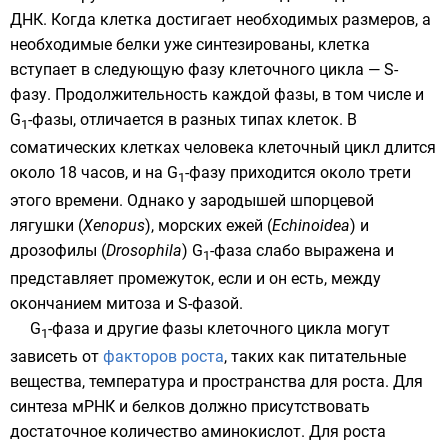
ДНК
. Когда клетка достигает необходимых размеров, а
необходимые белки уже синтезированы, клетка
вступает в следующую фазу клеточного цикла — S-
фазу. Продолжительность каждой фазы, в том числе и
G
-фазы, отличается в разных типах клеток. В
1
соматических клетках
человека
клеточный цикл длится
около 18 часов, и на G
-фазу приходится около трети
1
этого времени. Однако у
зародышей
шпорцевой
лягушки
(
Xenopus
),
морских ежей
(
Echinoidea
) и
дрозофилы
(
Drosophila
) G
-фаза слабо выражена и
1
представляет промежуток, если и он есть, между
окончанием митоза и S-фазой.
G
-фаза и другие фазы клеточного цикла могут
1
зависеть от
факторов роста
, таких как
питательные
вещества
,
температура
и пространства для роста. Для
синтеза мРНК и белков должно присутствовать
достаточное количество
аминокислот
. Для роста