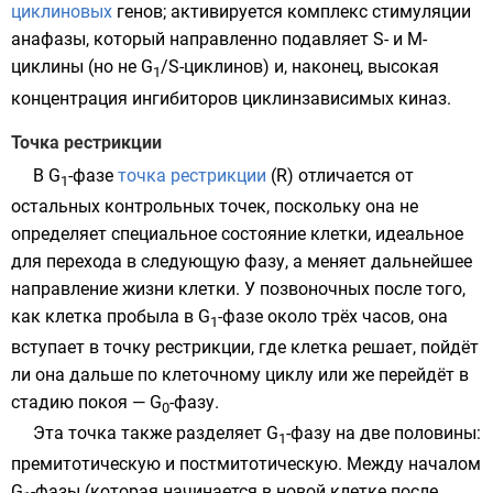
циклиновых
генов; активируется
комплекс стимуляции
анафазы
, который направленно подавляет S- и M-
циклины (но не G
/S-циклинов) и, наконец, высокая
1
концентрация ингибиторов циклинзависимых киназ.
Точка рестрикции
В G
-фазе
точка рестрикции
(R) отличается от
1
остальных контрольных точек, поскольку она не
определяет специальное состояние клетки, идеальное
для перехода в следующую фазу, а меняет дальнейшее
направление жизни клетки. У
позвоночных
после того,
как клетка пробыла в G
-фазе около трёх часов, она
1
вступает в точку рестрикции, где клетка решает, пойдёт
ли она дальше по клеточному циклу или же перейдёт в
стадию покоя — G
-фазу.
0
Эта точка также разделяет G
-фазу на две половины:
1
премитотическую и постмитотическую. Между началом
G
-фазы (которая начинается в новой клетке после