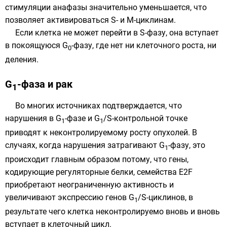
стимуляции анафазы значительно уменьшается, что
позволяет активироваться S- и М-циклинам.
Если клетка не может перейти в S-фазу, она вступает
в покоящуюся G
-фазу, где нет ни клеточного роста, ни
0
деления.
G
-фаза и рак
1
Во многих источниках подтверждается, что
нарушения в G
-фазе и G
/S-контрольной точке
1
1
приводят к неконтролируемому росту опухолей. В
случаях, когда нарушения затрагивают G
-фазу, это
1
происходит главным образом потому, что гены,
кодирующие регуляторные белки, семейства E2F
приобретают неограниченную активность и
увеличивают экспрессию генов G
/S-циклинов, в
1
результате чего клетка неконтролируемо вновь и вновь
вступает в клеточный цикл.