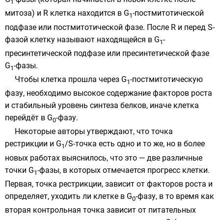
1
митоза) и R клетка находится в G
-постмитотической
1
подфазе или постмитотической фазе. После R и перед S-
фазой клетку называют находящейся в G
-
1
пресинтетической подфазе или пресинтетической фазе
G
-фазы.
1
Чтобы клетка прошла через G
-постмитотическую
1
фазу, необходимо высокое содержание факторов роста
и стабильный уровень синтеза белков, иначе клетка
перейдёт в G
-фазу.
0
Некоторые авторы утверждают, что точка
рестрикции и G
/S-точка есть одно и то же, но в более
1
новых работах выяснилось, что это — две различные
точки G
-фазы, в которых отмечается прогресс клетки.
1
Первая, точка рестрикции, зависит от факторов роста и
определяет, уходить ли клетке в G
-фазу, в то время как
0
вторая контрольная точка зависит от питательных