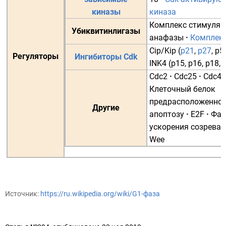
киназы
киназа
Комплекс стимуляц
Убиквитинлигазы
анафазы
·
Комплек
Cip/Kip
(
p21
,
p27
,
p5
Регуляторы
Ингибиторы Cdk
INK4
(
p15
,
p16
,
p18
,
Cdc2
·
Cdc25
·
Cdc42
Клеточный белок
предрасположеннос
Другие
апоптозу
·
E2F
·
Фак
ускорения созрева
Wee
Источник:
https://ru.wikipedia.org/wiki/G1-фаза