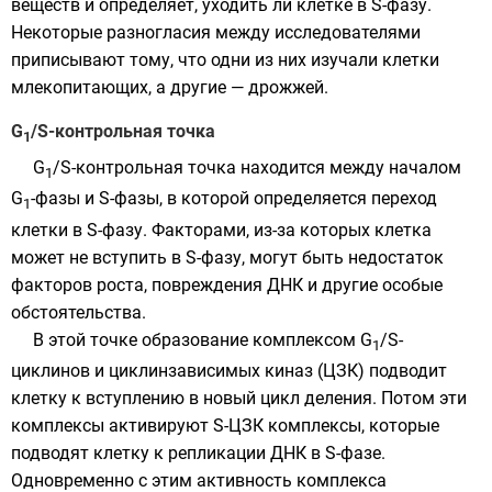
веществ и определяет, уходить ли клетке в S-фазу.
Некоторые разногласия между исследователями
приписывают тому, что одни из них изучали клетки
млекопитающих
, а другие — дрожжей.
G
/S-контрольная точка
1
G
/S-контрольная точка находится между началом
1
G
-фазы и S-фазы, в которой определяется переход
1
клетки в S-фазу. Факторами, из-за которых клетка
может не вступить в S-фазу, могут быть недостаток
факторов роста, повреждения ДНК и другие особые
обстоятельства.
В этой точке образование комплексом G
/S-
1
циклинов и циклинзависимых киназ (ЦЗК) подводит
клетку к вступлению в новый цикл деления. Потом эти
комплексы активируют S-ЦЗК комплексы, которые
подводят клетку к репликации ДНК в S-фазе.
Одновременно с этим активность комплекса