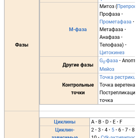
Митоз
(
Препроф
Профаза
·
Прометафаза
·
M-фаза
Метафаза
·
Анафаза
·
Фазы
Телофаза
)
·
Цитокинез
G
-фаза
·
Апопт
0
Другие фазы
Мейоз
Точка рестрикц
Контрольные
Точка веретена
·
точки
Пострепликаци
точка
Циклины
A
·
B
·
D
·
E
·
F
Циклин-
2
·
3
·
4
·
5
·
6
·
7
·
8
·
зависимые
10
·
Cdk-активирую