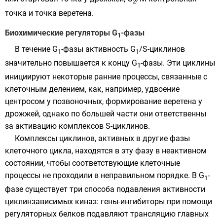
2
точка и точка веретена.
Биохимические регуляторы G
-фазы
1
В течение G
-фазы активность G
/S-циклинов
1
1
значительно повышается к концу G
-фазы. Эти циклины
1
инициируют некоторые ранние процессы, связанные с
клеточным делением, как, например, удвоение
центросом у позвоночных, формирование веретена у
дрожжей, однако по большей части они ответственны
за активацию комплексов S-циклинов.
Комплексы циклинов, активных в другие фазы
клеточного цикла, находятся в эту фазу в неактивном
состоянии, чтобы соответствующие клеточные
процессы не проходили в неправильном порядке. В G
-
1
фазе существует три способа подавления активности
циклинзависимых киназ:
гены
-
ингибиторы
при помощи
регуляторных белков подавляют
трансляцию
главных