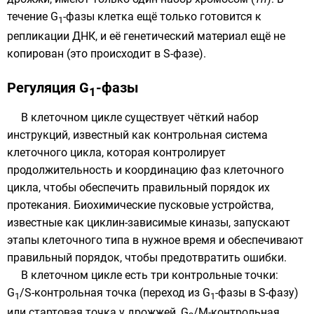
течение G
-фазы клетка ещё только готовится к
1
репликации ДНК
, и её генетический материал ещё не
копирован (это происходит в S-фазе).
Регуляция G
-фазы
1
В клеточном цикле существует чёткий набор
инструкций, известный как контрольная система
клеточного цикла, которая контролирует
продолжительность и координацию фаз клеточного
цикла, чтобы обеспечить правильный порядок их
протекания.
Биохимические
пусковые устройства,
известные как
циклин-зависимые киназы
, запускают
этапы клеточного типа в нужное время и обеспечивают
правильный порядок, чтобы предотвратить ошибки.
В клеточном цикле есть три
контрольные точки
:
G
/S-контрольная точка (переход из G
-фазы в S-фазу)
1
1
или стартовая точка у дрожжей, G
/M-контрольная