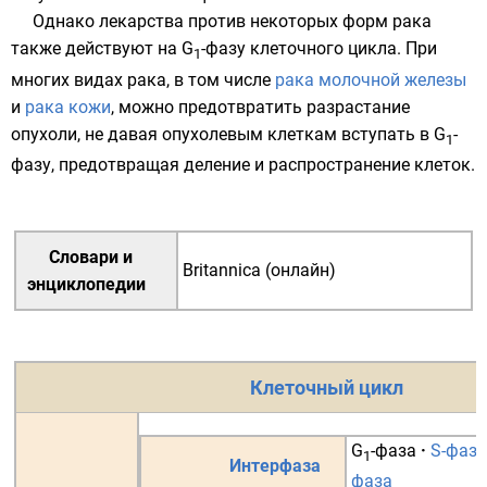
Однако лекарства против некоторых форм рака
также действуют на G
-фазу клеточного цикла. При
1
многих видах
рака
, в том числе
рака молочной железы
и
рака кожи
, можно предотвратить разрастание
опухоли, не давая опухолевым клеткам вступать в G
-
1
фазу, предотвращая деление и распространение клеток.
Словари и
Britannica (онлайн)
энциклопедии
Клеточный цикл
G
-фаза
·
S-фаза
1
Интерфаза
фаза