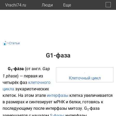
Vrachi74.ru
Люди
Eще
🔔
Челяб
🔍
Статьи
G1-фаза
G
-фа́за
(от
англ.
Gap
1
1 phase
) — первая из
Клеточный цикл
четырёх фаз
клеточного
цикла
эукариотических
клеток
. На этом этапе
интерфазы
клетка увеличивается
в размерах и
синтезирует
мРНК
и
белки
, готовясь к
последующему после интерфазы
митозу
. G
-фаза
1
завершается с началом
S-фазы
интерфазы.