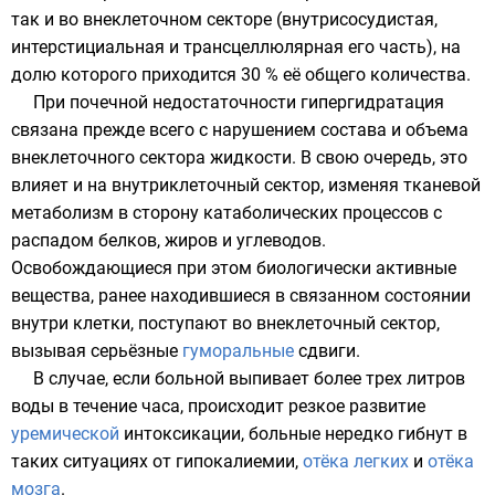
так и во внеклеточном секторе (внутрисосудистая,
интерстициальная и трансцеллюлярная его часть), на
долю которого приходится 30 % её общего количества.
При почечной недостаточности гипергидратация
связана прежде всего с нарушением состава и объема
внеклеточного сектора жидкости. В свою очередь, это
влияет и на внутриклеточный сектор, изменяя тканевой
метаболизм в сторону
катаболических процессов
с
распадом белков, жиров и углеводов.
Освобождающиеся при этом биологически активные
вещества, ранее находившиеся в связанном состоянии
внутри клетки, поступают во внеклеточный сектор,
вызывая серьёзные
гуморальные
сдвиги.
В случае, если больной выпивает более трех литров
воды в течение часа, происходит резкое развитие
уремической
интоксикации
, больные нередко гибнут в
таких ситуациях от
гипокалиемии
,
отёка легких
и
отёка
мозга
.