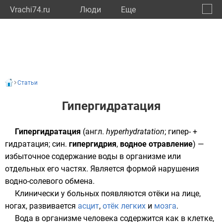
Vrachi74.ru
Люди
Eще
🔔
Челяб
🔍
Статьи
Гипергидратация
Гипергидратация
(
англ.
hyperhydratation
; гипер- +
гидратация; син.
гипергидрия
,
водное отравление
) —
избыточное содержание воды в
организме
или
отдельных его частях. Является формой нарушения
водно-
солевого
обмена.
Клинически у больных появляются
отёки
на лице,
ногах, развивается
асцит
,
отёк легких
и
мозга
.
Вода
в организме человека содержится как в
клетке
,