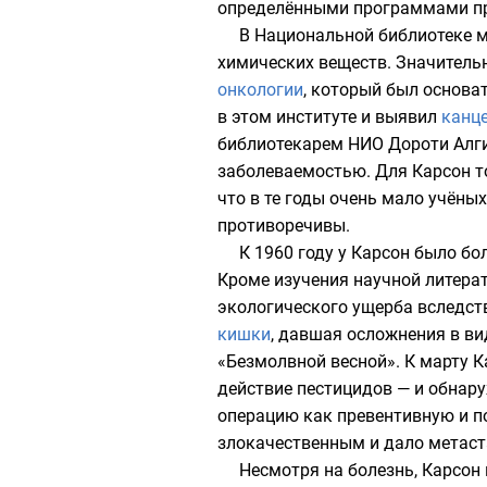
определёнными программами пр
В
Национальной библиотеке 
химических веществ. Значитель
онкологии
, который был основа
в этом институте и выявил
канц
библиотекарем НИО Дороти Алги
заболеваемостью. Для Карсон т
что в те годы очень мало учён
противоречивы.
К 1960 году у Карсон было б
Кроме изучения научной литера
экологического ущерба вследств
кишки
, давшая осложнения в ви
«Безмолвной весной». К марту К
действие пестицидов — и обнару
операцию как превентивную и по
злокачественным
и дало
метас
Несмотря на болезнь, Карсон