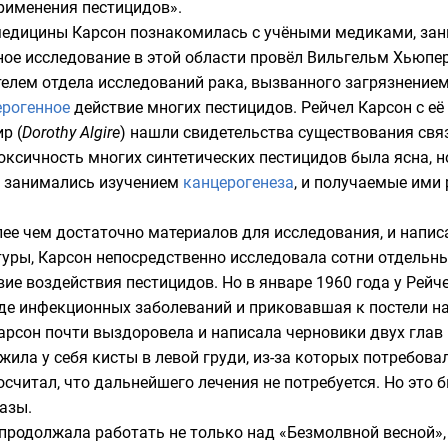
именения пестицидов».
медицины
Карсон познакомилась с учёными медиками, зан
ное исследование в этой области провёл
Вильгельм Хьюпе
телем отдела исследований рака, вызванного загрязнение
ерогенное
действие многих пестицидов. Рейчел Карсон с е
р (
Dorothy Algire
) нашли свидетельства существования св
оксичность многих синтетических пестицидов была ясна, 
ых занимались изучением
канцерогенеза
, и получаемые ими
олее чем достаточно материалов для исследования, и напи
туры, Карсон непосредственно исследовала сотни отдельн
ие воздействия пестицидов. Но в январе 1960 года у Рей
де инфекционных заболеваний и приковавшая к постели на
арсон почти выздоровела и написала черновики двух глав
жила у себя кисты в левой груди, из-за которых потребов
считал, что дальнейшего лечения не потребуется. Но это
тазы
.
 продолжала работать не только над «Безмолвной весной»,