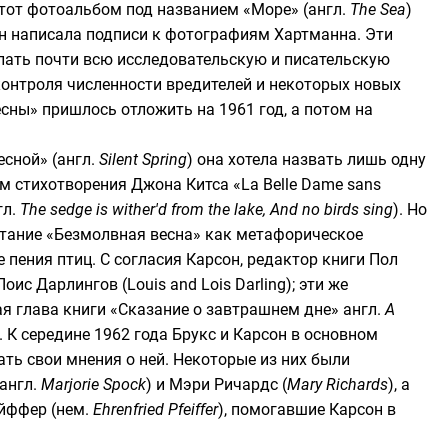
Этот фотоальбом под названием «Море» (
англ.
The Sea
)
он написала подписи к фотографиям Хартманна. Эти
елать почти всю исследовательскую и писательскую
контроля численности вредителей и некоторых новых
есны» пришлось отложить на 1961 год, а потом на
сной» (
англ.
Silent Spring
) она хотела назвать лишь одну
ем стихотворения
Джона Китса
«
La Belle Dame sans
гл.
The sedge is wither'd from the lake, And no birds sing
). Но
четание «Безмолвная весна» как метафорическое
 пения птиц. С согласия Карсон, редактор книги
Пол
ис Дарлингов (Louis and Lois Darling); эти же
я глава книги «Сказание о завтрашнем дне»
англ.
A
 К середине 1962 года Брукс и Карсон в основном
ть свои мнения о ней. Некоторые из них были
англ.
Marjorie Spock
) и Мэри Ричардс (
Mary Richards
), а
йффер
(
нем.
Ehrenfried Pfeiffer
), помогавшие Карсон в