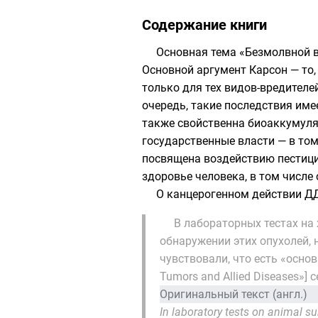
Содержание книги
Основная тема «Безмолвной в
Основной аргумент Карсон — то,
только для тех видов-вредителе
очередь, такие последствия име
также свойственна
биоаккумул
государственные власти — в том
посвящена воздействию пестици
здоровье человека, в том числе
О канцерогенном действии ДД
В лабораторных тестах на
обнаружении этих опухолей, 
чувствовали, что есть «осно
Tumors and Allied Diseases»]
Оригинальный текст
(англ.)
In laboratory tests on animal s