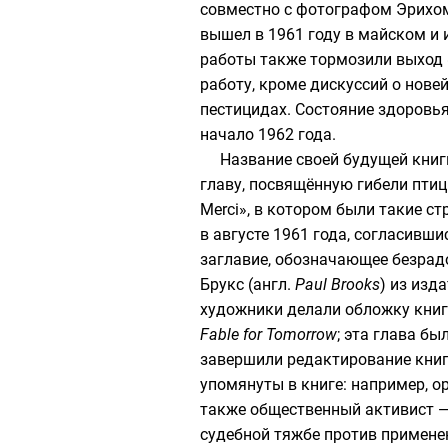
совместно с фотографом
Эрихо
вышел в 1961 году в майском 
работы также тормозили выход 
работу, кроме дискуссий о нове
пестицидах. Состояние здоровья
начало 1962 года.
Название своей будущей книг
главу, посвящённую гибели пти
Merci
», в котором были такие ст
в августе 1961 года, согласивш
заглавие, обозначающее безрадо
Брукс
(
англ.
Paul Brooks
) из изд
художники делали обложку книг
Fable for Tomorrow
; эта глава б
завершили редактирование книг
упомянуты в книге: например, 
также общественный активист 
судебной тяжбе против примене