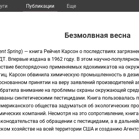
уги
Публикации
Eще
Безмолвная весна
lent Spring
) — книга
Рейчел Карсон
о последствиях
загрязн
ДТ
. Впервые издана в 1962 году. В этом научно-популярно
ействие беспорядочно применяемых ядохимикатов на окр
тиц. Карсон обвинила
химическую промышленность
в дези
боснованном принятии на веру заявлений производителей а
 обратила внимание на проблемы охраны окружающей среды
ызваны синтетическими пестицидами. Книга пользовалась 
американского общества задуматься об экологических пр
мических компаний. Несмотря на это сопротивление, книга
конодательства об обращении с пестицидами, а в дальне
ском хозяйстве на всей территории США и созданию
Агентс