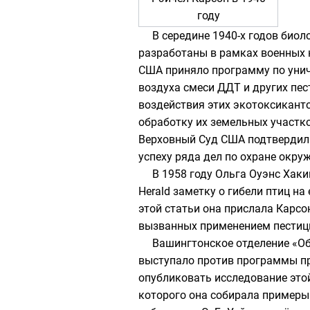
году
В середине 1940-х годов био
разработаны в рамках военных 
США
приняло программу по ун
воздуха смеси
ДДТ
и других пе
воздействия этих экотоксиканто
обработку их земельных участко
Верховный Суд США
подтвердил 
успеху ряда дел по охране окр
В 1958 году Ольга Оуэнс Хаки
Herald
заметку о гибели птиц на
этой статьи она прислала Карсо
вызванных применением пестиц
Вашингтонское отделение
«О
выступало против программы пр
опубликовать исследование этой 
которого она собирала примеры