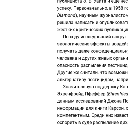
публициста
Э. Б. Уайта
и ещё нес
успеху. Первоначально, в 1958 
Diamond
), научным журналисто
решила написать и опубликовать
жёстких критических публикаций
По ходу исследований вокруг
экологические эффекты воздейс
получать даже конфиденциальну
человека и других живых орган
опасность распыления пестицид
Другие же считали, что возможн
альтернативу пестицидам, напр
Значительную поддержку Ка
Эхренфрейд Пфеффер (
Ehrenfried
данным исследований Джона По
информации для книги Карсон, х
компетентным. Среди них извес
оспорить в суде распыление ди