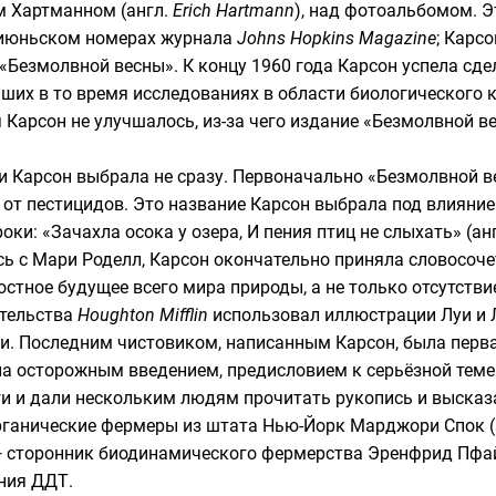
м Хартманном
(
англ.
Erich Hartmann
), над фотоальбомом. 
и июньском номерах журнала
Johns Hopkins Magazine
; Карс
«Безмолвной весны». К концу 1960 года Карсон успела сд
йших в то время исследованиях в области биологического 
 Карсон не улучшалось, из-за чего издание «Безмолвной в
и Карсон выбрала не сразу. Первоначально «Безмолвной ве
ц от пестицидов. Это название Карсон выбрала под влияни
роки: «Зачахла осока у озера, И пения птиц не слыхать» (
ан
ись с Мари Роделл, Карсон окончательно приняла словосо
стное будущее всего мира природы, а не только отсутствие
ательства
Houghton Mifflin
использовал иллюстрации Луи и Ло
и. Последним чистовиком, написанным Карсон, была перва
ыла осторожным введением, предисловием к серьёзной теме.
и и дали нескольким людям прочитать рукопись и высказа
органические фермеры из штата Нью-Йорк
Марджори Спок
(
— сторонник
биодинамического фермерства
Эренфрид Пфа
ния ДДТ.