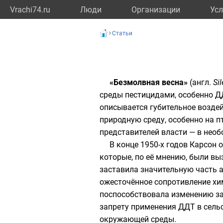
Vrachi74.ru
Люди
Организации
Усл
Статьи
«Безмолвная весна»
(
англ.
Si
среды
пестицидами
, особенно
Д
описывается губительное возд
природную среду, особенно на п
представителей власти — в нео
В конце 1950-х годов Карсон
которые, по её мнению, были в
заставила значительную часть 
ожесточённое сопротивление хи
поспособствовала изменению за
запрету применения ДДТ в сель
окружающей среды
.