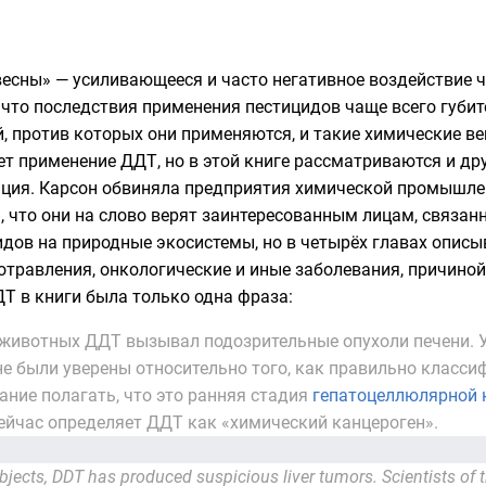
есны» — усиливающееся и часто негативное воздействие 
 что последствия применения пестицидов чаще всего губи
й, против которых они применяются, и такие химические в
ет применение ДДТ, но в этой книге рассматриваются и др
яция
. Карсон обвиняла предприятия химической промышле
, что они на слово верят заинтересованным лицам, связа
дов на природные экосистемы, но в четырёх главах описы
 отравления, онкологические и иные заболевания, причино
Т в книги была только одна фраза:
 животных ДДТ вызывал подозрительные опухоли печени. 
не были уверены относительно того, как правильно класс
вание полагать, что это ранняя стадия
гепатоцеллюлярной
 сейчас определяет ДДТ как «химический канцероген».
ubjects, DDT has produced suspicious liver tumors. Scientists o