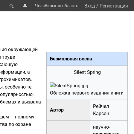
🔔
Вход
/
Регистрация
Челябинская область
🔍
ения окружающей
м труде
Безмолвная весна
ужающую
нформации, а
Silent Spring
грохимикатов.
, особенно те,
Обложка первого издания книги
популярностью,
облемах и вызвала
Рейчел
Автор
Карсон
йшем — полному
тва по охране
научно-