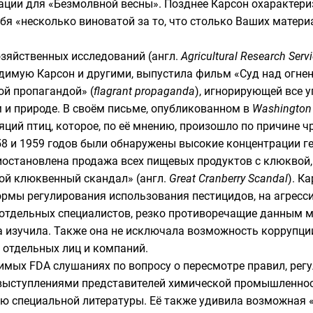
ции для «Безмолвной весны». Позднее Карсон охарактер
ебя «несколько виноватой за то, что столько Ваших матери
озяйственных исследований
(
англ.
Agricultural Research Serv
димую Карсон и другими, выпустила фильм «Суд над огне
ой пропагандой» (
flagrant propaganda
), игнорирующей все у
м и природе. В своём письме, опубликованном в
Washington
ций птиц, которое, по её мнению, произошло по причине ч
58 и 1959 годов были обнаружены высокие концентрации 
риостановлена продажа всех пищевых продуктов с клюквой
ой клюквенный скандал» (
англ.
Great Cranberry Scandal
). К
ормы регулирования использования пестицидов, на агресс
тдельных специалистов, резко противоречащие данным м
на изучила. Также она не исключала возможность коррупц
 отдельных лиц и компаний.
имых FDA слушаниях по вопросу о пересмотре правил, рег
выступлениями представителей химической промышленнос
ю специальной литературы. Её также удивила возможная 