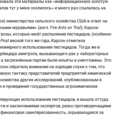
изовала эти материалы как «информационную золотую
алов тут у меня скопилось» и много раз ссылалась на
ice
) министерства сельского хозяйства США в ответ на
нными муравьями» (
англ.
Fire Ants on Trial
); Карсон
грозы, которые несёт распыление пестицидов, (особенно
 Post
весной того же года, Карсон отметила
резмерного использования пестицидов. Тогда же в
гербицида
амитрола
, вызывающего рак у лабораторных
, а загрязнённые партии были изъяты и уничтожены. Это
арсон обратила внимание на ходящие слухи о том, что
ивную тактику представителей предприятий химической
ножества других исследований, опубликованным в
ии и проведения государственных агрохимических
улирующих использование пестицидов, и вышла оттуда
ти и заключениями экспертов, резко противоречащими
«финансовая заинтересованность, скрывающаяся за