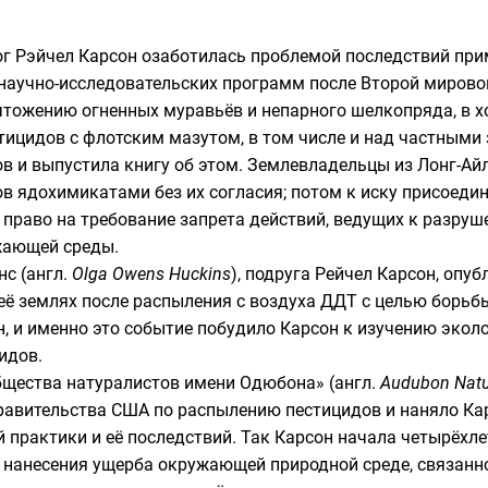
лог Рэйчел Карсон озаботилась проблемой последствий при
научно-исследовательских программ после Второй мировой
ичтожению
огненных муравьёв
и
непарного шелкопряда
, в
стицидов с
флотским мазутом
, в том числе и над частным
в и выпустила книгу об этом. Землевладельцы из Лонг-Айл
в ядохимикатами без их согласия; потом к иску присоедини
право на требование запрета действий, ведущих к разру
ужающей среды.
нс (
англ.
Olga Owens Huckins
), подруга Рейчел Карсон, опу
 её землях после распыления с воздуха ДДТ с целью борьб
н, и именно это событие побудило Карсон к изучению экол
идов.
бщества натуралистов имени Одюбона»
(
англ.
Audubon Natur
авительства США по распылению пестицидов и наняло Кар
практики и её последствий. Так Карсон начала четырёхлетн
 нанесения ущерба окружающей природной среде, связанн