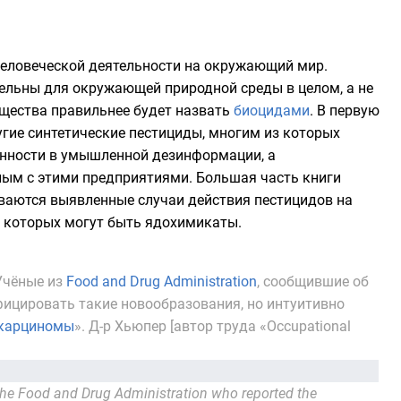
человеческой деятельности на окружающий мир.
тельны для окружающей природной среды в целом, а не
ещества правильнее будет назвать
биоцидами
. В первую
угие синтетические пестициды, многим из которых
нности в умышленной дезинформации, а
нным с этими предприятиями. Большая часть книги
ваются выявленные случаи действия пестицидов на
й которых могут быть ядохимикаты.
Учёные из
Food and Drug Administration
, сообщившие об
ифицировать такие новообразования, но интуитивно
 карциномы
». Д-р Хьюпер [автор труда «Occupational
f the Food and Drug Administration who reported the