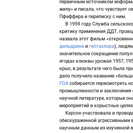
первичным источником информа
жилу» и писала, что чувствует с
Пфеффера и переписку с ним.
В 1959 году
Служба сельскох
критику применения ДДТ, прово
назвала этот фильм «откровенн
дильдрина
и
гептахлора
), людя
значительное сокращение популя
ягодах
клюквы
урожая 1957, 19
крыс, в результате чего была п
дело получило название «больш
FDA
собирается пересмотреть н
промышленности и заключения о
научной литературе, которые о
мероприятий в корыстных целях
Карсон участвовала в провод
обескураженной агрессивными 
научным данным из изученной е