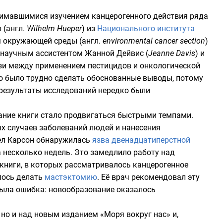
имавшимися изучением канцерогенного действия ряда
р
(
англ.
Wilhelm Hueper
) из
Национального института
м окружающей среды (
англ.
environmental cancer section
)
ё научным ассистентом Жанной Дейвис (
Jeanne Davis
) и
язи между применением пестицидов и онкологической
но было трудно сделать обоснованные выводы, потому
 результаты исследований нередко были
сание книги стало продвигаться быстрыми темпами.
ых случаев заболеваний людей и нанесения
чел Карсон обнаружилась
язва двенадцатиперстной
 несколько недель. Это замедлило работу над
 книги, в которых рассматривалось канцерогенное
алось делать
мастэктомию
. Её врач рекомендовал эту
 была ошибка: новообразование оказалось
 но и над новым изданием «Моря вокруг нас» и,