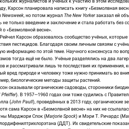
кольких журналистов и учёных к участию в этом исследова
году, Карсон планировала написать книгу «Безмолвная вес
м
Newsweek
, но потом журнал
The New Yorker
заказал ей об
 не только введение и заключение и стала работать без 
 о «Безмолвной весне».
 Рейчел Карсон образовалось сообщество учёных, которы
твия пестицидов. Благодаря своим личным связям с учён
ю информацию по этой теме. Научного консенсуса по воп
измов тогда ещё не было. Учёные разделялись на два лаге
ов и рассматривали лишь те последствия их применения,
ый вред природе и человеку тоже нужно принимать во вни
имер,
биологические методы защиты растений
.
рсон оказывали
органические садоводы
, сторонники
биоди
 Pfeiffer
). В 1957—1960 годах они тоже судились с Правит
лла (
John Paull
), проведённых в 2013 году, органические
отя сама Карсон в «Безмолвной весне» на них не ссылалас
тны Марджори Спок (
Marjorie Spock
) и Мэри Т. Ричардс (
Mar
хлордифенилтрихлорэтана (ДДТ). Их свидетельские показан