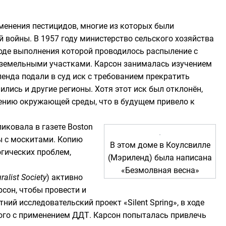
менения пестицидов, многие из которых были
 войны. В 1957 году
министерство сельского хозяйства
 ходе выполнения которой проводилось распыление с
и земельными участками. Карсон занималась изучением
енда подали в суд иск с требованием прекратить
лись и другие регионы. Хотя этот иск был отклонён,
шению окружающей среды, что в будущем привело к
бликовала в газете
Boston
ы с москитами. Копию
В
этом доме
в
Коулсвилле
огических проблем,
(
Мэриленд
) была написана
«Безмолвная весна»
alist Society
) активно
сон, чтобы провести и
ий исследовательский проект «Silent Spring», в ходе
ого с применением ДДТ. Карсон попыталась привлечь