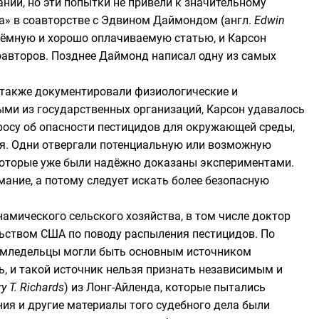
нии, но эти попытки не привели к значительному
на» в соавторстве с Эдвином Даймондом (
англ.
Edwin
ъёмную и хорошо оплачиваемую статью, и Карсон
соавторов. Позднее Даймонд написал одну из самых
е также документировали физиологические и
ыми из государственных организаций, Карсон удавалось
росу об опасности пестицидов для окружающей среды,
ря. Одни отвергали потенциальную или возможную
 которые уже были надёжно доказаны экспериментами.
мание, а потому следует искать более безопасную
намического сельского хозяйства
, в том числе доктор
ельством США по поводу распыления пестицидов. По
 земледельцы могли быть основным источником
ь, и такой источник нельзя признать независимым и
y T. Richards
) из Лонг-Айленда, которые пытались
ия и другие материалы того судебного дела были