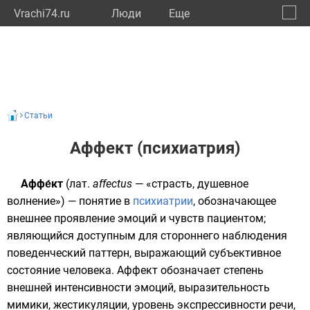
Vrachi74.ru
Люди
Eще
🔔
Челяб
🔍
Статьи
Аффект (психиатрия)
Aффе́кт
(
лат.
affectus
— «страсть, душевное
волнение») — понятие в
психиатрии
, обозначающее
внешнее проявление эмоций и чувств пациентом;
являющийся доступным для стороннего наблюдения
поведенческий паттерн, выражающий субъективное
состояние человека. Аффект обозначает степень
внешней интенсивности
эмоций
, выразительность
мимики
,
жестикуляции
, уровень экспрессивности речи,