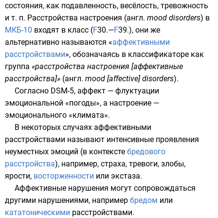
состояния, как подавленность, весёлость,
тревожность
и т. п. Расстройства настроения (
англ.
mood disorders
) в
МКБ-10
входят в класс (
F
30.
—
F
39.
), они же
альтернативно называются «
аффективными
расстройствами
», обозначаясь в классификаторе как
группа
«расстройства настроения [аффективные
расстройства]»
(
англ.
mood [affective] disorders
).
Согласно DSM-5, аффект — флуктуации
эмоциональной «погоды», а настроение —
эмоционального «климата».
В некоторых случаях аффективными
расстройствами называют интенсивные проявления
неуместных эмоций (в контексте
бредового
расстройства
), например,
страха
,
тревоги
, злобы,
ярости
,
восторженности
или
экстаза
.
Аффективные нарушения могут сопровождаться
другими нарушениями, например
бредом
или
кататоническими
расстройствами.