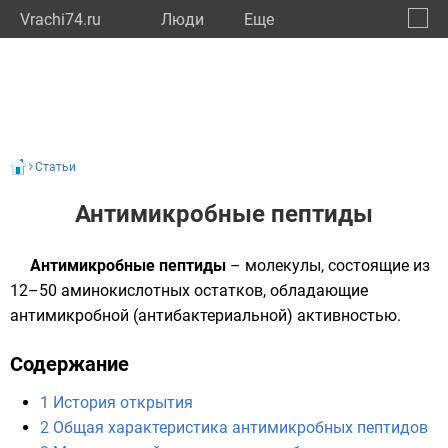
Vrachi74.ru
Люди
Eще
🔔
Челяб
🔍
Статьи
Антимикробные пептиды
Антимикробные пептиды
– молекулы, состоящие из
12–50 аминокислотных остатков, обладающие
антимикробной (антибактериальной) активностью.
Содержание
1
История открытия
2
Общая характеристика антимикробных пептидов