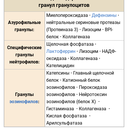
гранул
гранулоцитов
Миелопероксидаза
·
Дефензины
·
Азурофильные
нейтральные
сериновые протеазы
гранулы
:
(
Протеиназа 3
)
·
Лизоцим
·
BPI-
белок
·
Коллагеназа
Щелочная фосфатаза
·
Специфические
Лактоферрин
·
Лизоцим
·
НАДФ-
гранулы
оксидаза
·
Коллагеназа
·
нейтрофилов:
Кателицидин
Катепсины
·
Главный щелочной
белок
·
Катионный белок
эозинофилов
·
Пероксидаза
Гранулы
эозинофилов
·
Нейротоксин
эозинофилов
:
эозинофилов
(
белок X
)
·
Гистаминаза
·
Коллагеназа
·
Кислая фосфатаза
·
Арилсульфатаза