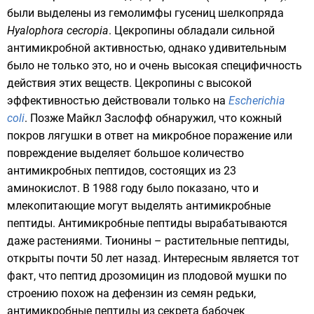
были выделены из гемолимфы гусениц
шелкопряда
Hyalophora cecropia
.
Цекропины обладали сильной
антимикробной активностью, однако удивительным
было не только это, но и очень высокая специфичность
действия этих веществ. Цекропины с высокой
эффективностью действовали только на
Escherichia
coli
. Позже Майкл Заслофф обнаружил, что кожный
покров лягушки в ответ на микробное поражение или
повреждение выделяет большое количество
антимикробных пептидов, состоящих из 23
аминокислот. В 1988 году было показано, что и
млекопитающие могут выделять антимикробные
пептиды. Антимикробные пептиды вырабатываются
даже растениями. Тионины – растительные пептиды,
открыты почти 50 лет назад. Интересным является тот
факт, что пептид дрозомицин из
плодовой мушки
по
строению похож на дефензин из семян редьки,
антимикробные пептиды из секрета бабочек