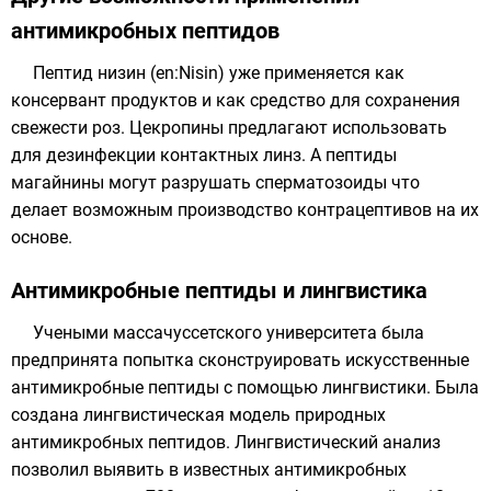
антимикробных пептидов
Пептид
низин
(
en:Nisin
) уже применяется как
консервант
продуктов и как средство для сохранения
свежести роз.
Цекропины
предлагают использовать
для дезинфекции контактных линз. А пептиды
магайнины
могут разрушать
сперматозоиды
что
делает возможным производство
контрацептивов
на их
основе.
Антимикробные пептиды и лингвистика
Учеными массачуссетского университета была
предпринята попытка сконструировать искусственные
антимикробные пептиды с помощью
лингвистики
. Была
создана лингвистическая модель природных
антимикробных
пептидов
. Лингвистический анализ
позволил выявить в известных антимикробных