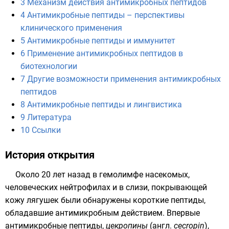
3
Механизм действия антимикробных пептидов
4
Антимикробные пептиды – перспективы
клинического применения
5
Антимикробные пептиды и иммунитет
6
Применение антимикробных пептидов в
биотехнологии
7
Другие возможности применения антимикробных
пептидов
8
Антимикробные пептиды и лингвистика
9
Литература
10
Ссылки
История открытия
Около 20 лет назад в
гемолимфе
насекомых,
человеческих
нейтрофилах
и в слизи, покрывающей
кожу лягушек были обнаружены короткие
пептиды
,
обладавшие антимикробным действием. Впервые
антимикробные пептиды,
цекропины
(
англ.
cecropin
),