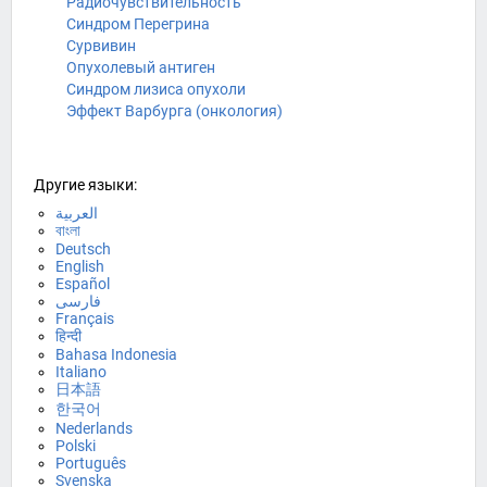
Радиочувствительность
Синдром Перегрина
Сурвивин
Опухолевый антиген
Синдром лизиса опухоли
Эффект Варбурга (онкология)
Другие языки:
العربية
বাংলা
Deutsch
English
Español
فارسی
Français
हिन्दी
Bahasa Indonesia
Italiano
日本語
한국어
Nederlands
Polski
Português
Svenska