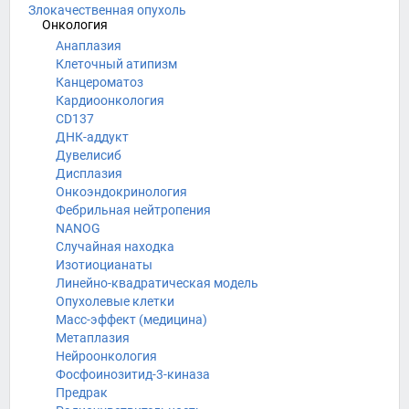
Злокачественная опухоль
Онкология
Анаплазия
Клеточный атипизм
Канцероматоз
Кардиоонкология
CD137
ДНК-аддукт
Дувелисиб
Дисплазия
Онкоэндокринология
Фебрильная нейтропения
NANOG
Случайная находка
Изотиоцианаты
Линейно-квадратическая модель
Опухолевые клетки
Масс-эффект (медицина)
Метаплазия
Нейроонкология
Фосфоинозитид-3-киназа
Предрак