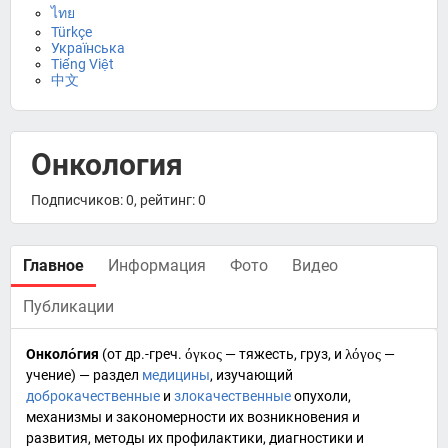
ไทย
Türkçe
Українська
Tiếng Việt
中文
Онкология
Подписчиков: 0, рейтинг: 0
Главное
Информация
Фото
Видео
Публикации
Онколо́гия
(от
др.-греч.
όγκος
— тяжесть, груз, и
λόγος
—
учение) — раздел
медицины
, изучающий
доброкачественные
и
злокачественные
опухоли
,
механизмы и закономерности их возникновения и
развития, методы их
профилактики
,
диагностики
и