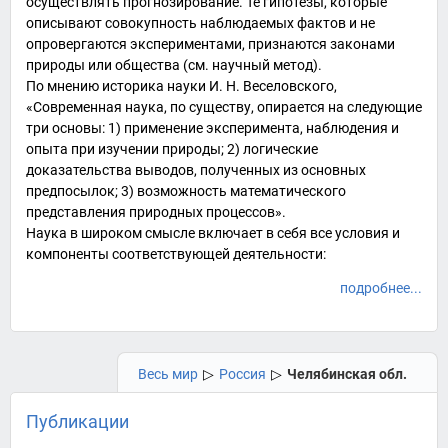
осуществлять
прогнозирование
. Те
гипотезы
, которые
описывают совокупность наблюдаемых
фактов
и не
опровергаются
экспериментами
, признаются
законами
природы
или
общества
(см.
научный метод
).
По мнению историка науки
И. Н. Веселовского
,
«Современная наука, по существу, опирается на следующие
три основы: 1) применение эксперимента, наблюдения и
опыта при изучении природы; 2) логические
доказательства выводов, полученных из основных
предпосылок; 3) возможность математического
представления природных процессов».
Наука в широком смысле включает в себя все условия и
компоненты соответствующей деятельности:
подробнее...
Весь мир
▷
Россия
▷
Челябинская обл.
Публикации