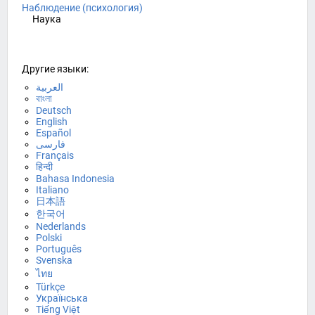
Наблюдение (психология)
Наука
Другие языки:
العربية
বাংলা
Deutsch
English
Español
فارسی
Français
हिन्दी
Bahasa Indonesia
Italiano
日本語
한국어
Nederlands
Polski
Português
Svenska
ไทย
Türkçe
Українська
Tiếng Việt