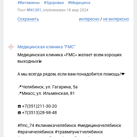
#Витамины
#Здоровье
#Медицина
Пост
№41391
, опубликован
18 мар 2024
Сохранить
интересно
/
не интересно
Медицинская клиника "FMC"
Медицинская клиника «FMC» желает всем хороших
выходных💫
А мы всегда рядом, если вам понадобится помощь!❤⠀
📍Челябинск, ул. Гагарина, 5а⁣⁣⠀⁣⁣⠀
📍Миасс, ул. Ильменская, 81⁣⁣⠀⁣⁣⠀
⁣⁣⠀⁣⁣⠀
☎️ +7(351)211-30-20
☎️ +7(3513)28-98-48
#fmc_74 #клиникачелябинск #медициначелябинск
#врачичелябинск #травмпунктчелябинск