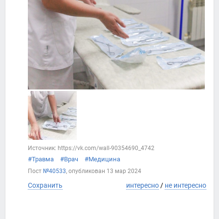
Источник: https://vk.com/wall-90354690_4742
#Травма
#Врач
#Медицина
Пост
№40533
, опубликован
13 мар 2024
Сохранить
интересно
/
не интересно