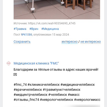
Источник: https://vk.com/wall-90354690_4745
#Травма
#Врач
#Медицина
Пост
№41086
, опубликован
15 мар 2024
Сохранить
интересно
/
не интересно
Медицинская клиника "FMC"
Благодарим за тёплые отзывы в адрес наших врачей!
💌
#fmc_74 #клиникачелябинск #медициначелябинск
#врачичелябинск #травмпунктчелябинск
#медцентрчелябинск #челябинск #миасс
#отзывы_fmc74 #неврологчелябинск #неврологмиасс