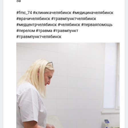
5а
#fmc_74 #клиникачелябинск #медициначелябинск
#врачичелябинск #травмпунктчелябинск
#медцентрчелябинск #челябинск #перваяпомощь
#перелом #травма #травмпункт
#травмпунктчелябинск