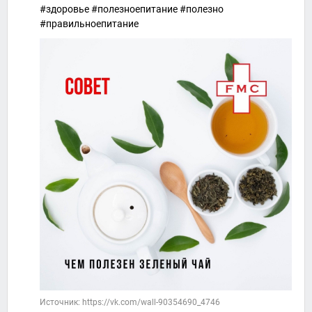
#здоровье #полезноепитание #полезно
#правильноепитание
Источник: https://vk.com/wall-90354690_4746