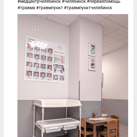
#медцентрчелябинск #челябинск #перваяпомощь
#травма #травмпункт #травмпунктчелябинск