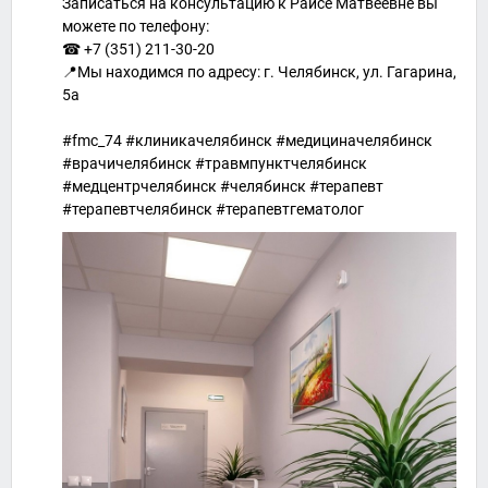
Записаться на консультацию к Раисе Матвеевне вы
можете по телефону:⁣⁣⠀
☎ +7 (351) 211-30-20 ⁣⁣⠀
📍Мы находимся по адресу: г. Челябинск, ул. Гагарина,
5а
#fmc_74 #клиникачелябинск #медициначелябинск
#врачичелябинск #травмпунктчелябинск
#медцентрчелябинск #челябинск #терапевт
#терапевтчелябинск #терапевтгематолог