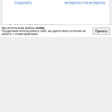
Сохранить
интересно
/
не интересно
Клиника Восточной медицины
Мы используем файлы
cookie
.
Принять
Продолжая использовать сайт, вы даете свое согласие на
🔥Техника массажа ХО-ЛЯО носит название «
работу с этими файлами.
огненного дракона»- обусловлена тем, что огонь не
контактирует с кожей напрямую ( ткань, применяемая
в ходе процедуры, довольно плотная, обеспечивает
прогрев, но не допускает образование ожогов).
👉Согласно легенде, огненная методика массажа
была разработана мудрецами и лекарями древнего
Тибета. В течении многих столетий процедура
практиковалась врачевателями и шаолиньскими
монахами, не выходя за пределы Тибетской горы. Но
спустя время, технику освоили лекари императора и с
этого момента она начала приобретать широкое
распространение и огромную популярность.
💆‍♂Как работает? - При проведении процедуры