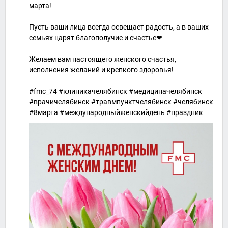
марта!
Пусть ваши лица всегда освещает радость, а в ваших
семьях царят благополучие и счастье❤
Желаем вам настоящего женского счастья,
исполнения желаний и крепкого здоровья!
#fmc_74 #клиникачелябинск #медициначелябинск
#врачичелябинск #травмпунктчелябинск #челябинск
#8марта #международныйженскийдень #праздник