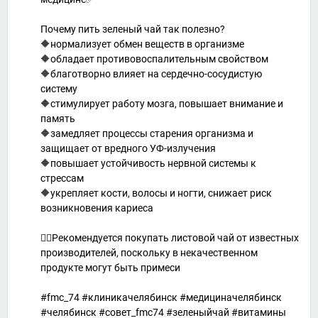
Почему пить зеленый чай так полезно?
🔶нормализует обмен веществ в организме
🔶обладает противовоспалительным свойством
🔶благотворно влияет на сердечно-сосудистую
систему
🔶стимулирует работу мозга, повышает внимание и
память
🔶замедляет процессы старения организма и
защищает от вредного УФ-излучения
🔶повышает устойчивость нервной системы к
стрессам
🔶укрепляет кости, волосы и ногти, снижает риск
возникновения кариеса
☝🏻Рекомендуется покупать листовой чай от известных
производителей, поскольку в некачественном
продукте могут быть примеси
#fmc_74 #клиникачелябинск #медициначелябинск
#челябинск #совет_fmc74 #зеленыйчай #витамины