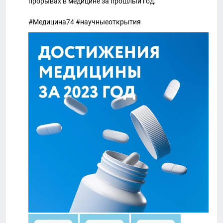
прорывах в медицине за прошлый год.
#Медицина74 #научныеоткрытия