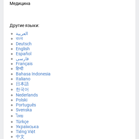
Медицина
Другие языки:
العربية
বাংলা
Deutsch
English
Español
فارسی
Français
हिन्दी
Bahasa Indonesia
Italiano
日本語
한국어
Nederlands
Polski
Português
Svenska
ไทย
Türkçe
Українська
Tiếng Việt
中文