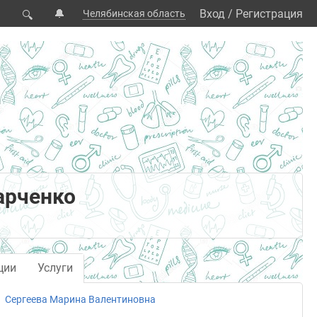
🔔
Вход
/
Регистрация
Челябинская область
🔍
арченко
ции
Услуги
Сергеева Марина Валентиновна