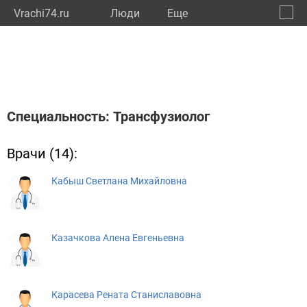
Vrachi74.ru
Люди
Eще
🔔
Челяб
🔍
Специальность: Трансфузиолог
Врачи (14):
Кабыш Светлана Михайловна
Казачкова Алена Евгеньевна
Карасева Рената Станиславовна