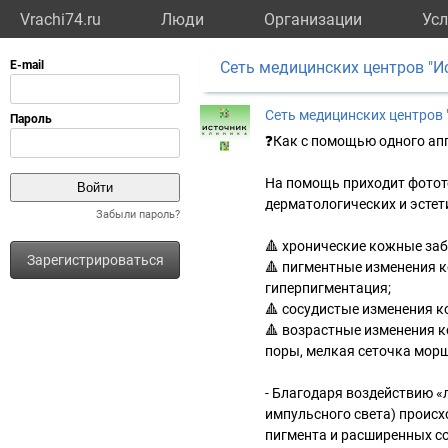
Vrachi74.ru
Люди
Организации
Усл
Сеть медицинских центров "И
Сеть медицинских центров 
❓Как с помощью одного ап
На помощь приходит фототе
дерматологических и эстет
Забыли пароль?
🔺 хронические кожные забо
Зарегистрироваться
🔺 пигментные изменения к
гиперпигментация;
🔺 сосудистые изменения к
🔺 возрастные изменения к
поры, мелкая сеточка мор
- Благодаря воздействию «
импульсного света) проис
пигмента и расширенных со