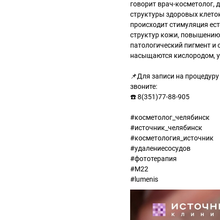
говорит врач-косметолог, 
структуры здоровых клеток
происходит стимуляция ест
структур кожи, повышению 
патологический пигмент и 
насыщаются кислородом, у
📌Для записи на процедуру
звоните:
☎️ 8(351)77-88-905
#косметолог_челябинск
#источник_челябинск
#косметология_источник
#удалениесосудов
#фототерапия
#М22
#lumenis