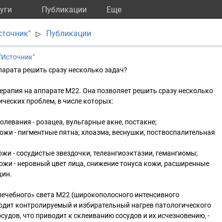
уги
Публикации
Eще
сточник"
Публикации
▷
"Источник"
парата решить сразу несколько задач?
рапия на аппарате М22. Она позволяет решить сразу несколько
ических проблем, в числе которых:
левания - розацеа, вульгарные акне, постакне;
ожи - пигментные пятна, хлоазма, веснушки, поствоспалительная
ожи - сосудистые звездочки, телеангиоэктазии, гемангиомы;
ожи - неровный цвет лица, снижение тонуса кожи, расширенные
щин.
лечебного» света М22 (широкополосного интенсивного
ходит контролируемый и избирательный нагрев патологического
судов, что приводит к склеиванию сосудов и их исчезновению, -