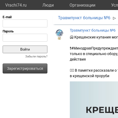
Vrachi74.ru
Люди
Организации
Усл
Травмпункт больницы №6
▷
Травмпункт больницы №6
🥶 Крещенские купания мог
❗#МинздравПредупреждает: 
только в специально обору
Забыли пароль?
действия
Зарегистрироваться
👇🏼 В памятке рассказали 
в крещенской проруби