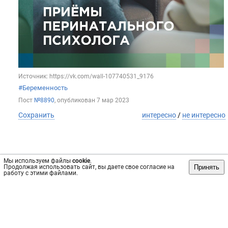
Источник: https://vk.com/wall-107740531_9176
#Беременность
Пост
№8890
, опубликован
7 мар 2023
Сохранить
интересно
/
не интересно
Мы используем файлы
Клиника «Источник» в ЖК Подсолнухи
cookie
.
Принять
Продолжая использовать сайт, вы даете свое согласие на
работу с этими файлами.
Новое выгодное предложение от клиники "Источник"✅
Проверьте сосуды ног и обсудите результаты вместе с
врачом.
👨‍⚕Прием в рамках комплексной программы ведет сердечно-