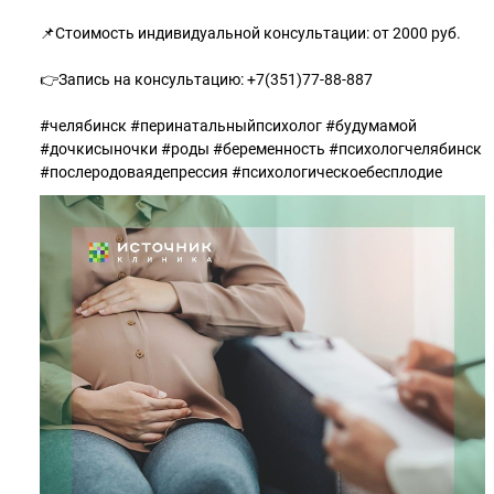
📌Стоимость индивидуальной консультации: от 2000 руб.
👉Запись на консультацию: +7(351)77-88-887
#челябинск #перинатальныйпсихолог #будумамой
#дочкисыночки #роды #беременность #психологчелябинск
#послеродоваядепрессия #психологическоебесплодие