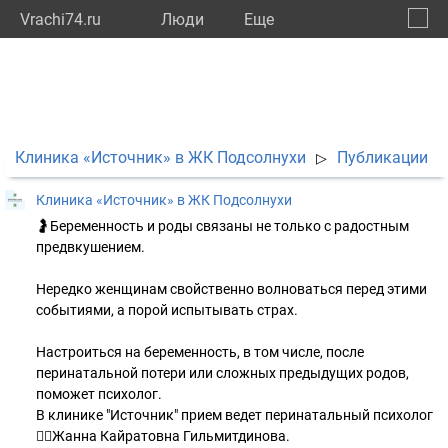
Vrachi74.ru
Люди
Eще
🔔
Челяб
🔍
Клиника «Источник» в ЖК Подсолнухи
Публикации
▷
Клиника «Источник» в ЖК Подсолнухи
🤰Беременность и роды связаны не только с радостным
предвкушением.
Нередко женщинам свойственно волноваться перед этими
событиями, а порой испытывать страх.
Настроиться на беременность, в том числе, после
перинатальной потери или сложных предыдущих родов,
поможет психолог.
В клинике "Источник" прием ведет перинатальный психолог
👩‍⚕Жанна Кайратовна Гильмитдинова.