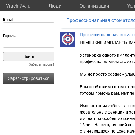
Vrachi74.ru
Люди
Организации
Усл
Профессиональная стоматоло
Профессиональная стомат
НЕМЕЦКИЕ ИМПЛАНТЫ IM
Установка одного импланта
профессиональном стомато
Забыли пароль?
Мы не просто создаем улыб
Зарегистрироваться
Вам необходимо стоматолог
готовы помочь вам. Импла
Имплантация зубов – это 
жевательные функции и эст
имплант способен максима
15 лет. На сегодняшний де
отличающихся по цене, кач