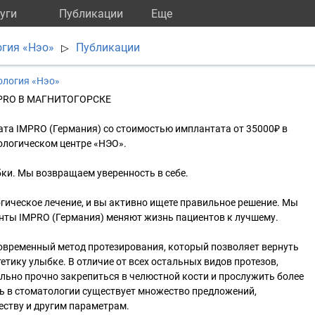
уги
Публикации
Eще
гия «Нэо»
Публикации
▷
ология «Нэо»
PRO В МАГНИТОГОРСКЕ
та IMPRO (Германия) со стоимостью имплантата от 35000₽ в
логическом центре «НЭО».
ки. Мы возвращаем уверенность в себе.
ическое лечение, и вы активно ищете правильное решение. Мы
нты IMPRO (Германия) меняют жизнь пациентов к лучшему.
современный метод протезирования, который позволяет вернуть
етику улыбке. В отличие от всех остальных видов протезов,
льно прочно закрепиться в челюстной кости и прослужить более
нь в стоматологии существует множество предложений,
еству и другим параметрам.