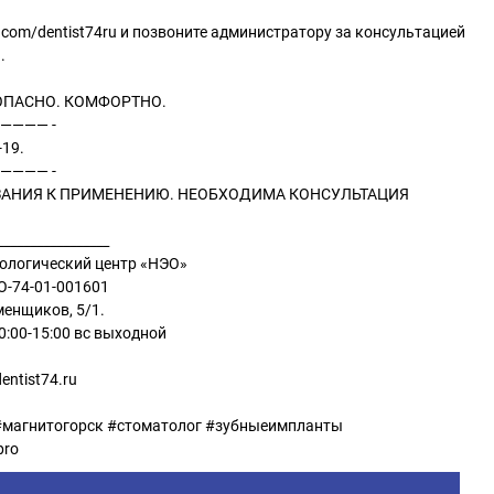
vk.com/dentist74ru и позвоните администратору за консультацией
.
ОПАСНО. КОМФОРТНО.
———— -
-19.
———— -
АНИЯ К ПРИМЕНЕНИЮ. НЕОБХОДИМА КОНСУЛЬТАЦИЯ
_________________
ологический центр «НЭО»
-74-01-001601
менщиков, 5/1.
10:00-15:00 вс выходной
entist74.ru
#магнитогорск #стоматолог #зубныеимпланты
pro