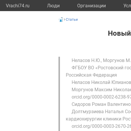
Vrachi74.ru
Люди
Организации
Усл
Статьи
Новый
Неласов Н.Ю., Моргунов М.Н
ФГБОУ ВО «Ростовский гос
Российская Федерация
Неласов Николай Юлиано
Моргунов Максим Никола
orcid.org/0000-0002-6238-9
Сидоров Роман Валентино
Долтмурзиева Наталья Со
кардиохирургии клиники Рос
orcid.org/0000-0003-2670-2