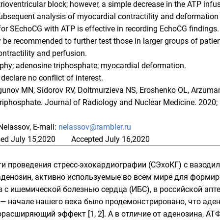
ioventricular block; however, a simple decrease in the ATP infu
bsequent analysis of myocardial contractility and deformation 
or SEchoCG with ATP is effective in recording EchoCG findings. 
ay be recommended to further test those in larger groups of pat
tractility and perfusion.
phy; adenosine triphosphate; myocardial deformation.
declare no conflict of interest.
unov MN, Sidorov RV, Doltmurzieva NS, Eroshenko OL, Arzumanj
triphosphate.
Journal of Radiology and Nuclear Medicine.
2020; 
 Nelassov, E-mail:
nelassov@rambler.ru
ed July 15,2020 Accepted July 16,2020
и проведения стресс-эхокардиографии (СЭхоКГ) с вазодил
аденозин, активно используемые во всем мире для форм
 с ишемической болезнью сердца (ИБС), в российской апт
Х — начале нашего века было продемонстрировано, что аде
асширяющий эффект [1, 2]. А в отличие от аденозина, АТФ