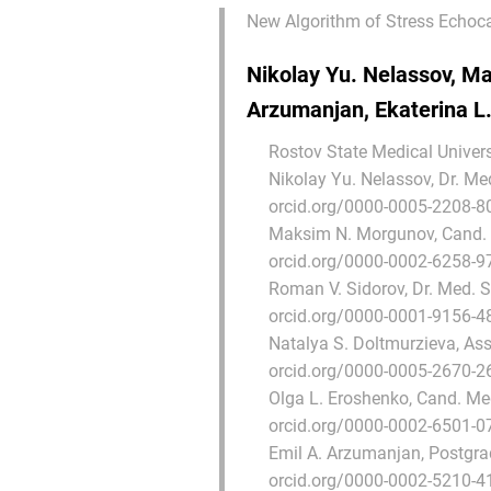
New Algorithm of Stress Echoc
Nikolay Yu. Nelassov, Ma
Arzumanjan, Ekaterina L.
Rostov State Medical Univers
Nikolay Yu. Nelassov
, Dr. Me
orcid.org/0000-0005-2208-8
Maksim N. Morgunov
, Cand.
orcid.org/0000-0002-6258-9
Roman V. Sidorov
, Dr. Med. 
orcid.org/0000-0001-9156-4
Natalya S. Doltmurzieva
, As
orcid.org/0000-0005-2670-2
Olga L. Eroshenko
, Cand. Me
orcid.org/0000-0002-6501-0
Emil A. Arzumanjan
, Postgra
orcid.org/0000-0002-5210-4