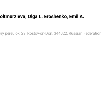
ltmurzieva, Olga L. Eroshenko, Emil A.
skiy pereulok, 29, Rostov-on-Don, 344022, Russian Federation