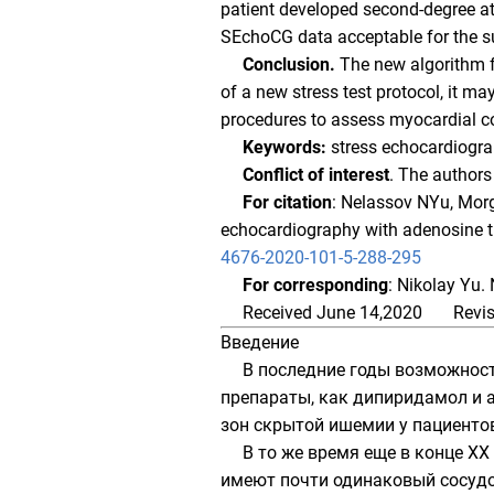
patient developed second-degree atr
SEchoCG data acceptable for the su
Conclusion.
The new algorithm f
of a new stress test protocol, it m
procedures to assess myocardial con
Keywords:
stress echocardiogra
Conflict of interest
.
The authors 
For citation
:
Nelassov NYu, Morg
echocardiography with adenosine 
4676-2020-101-5-288-295
For corresponding
: Nikolay Yu.
Received June 14,2020 Revis
Введение
В последние годы возможност
препараты, как дипиридамол и 
зон скрытой ишемии у пациентов
В то же время еще в конце Х
имеют почти одинаковый сосудор