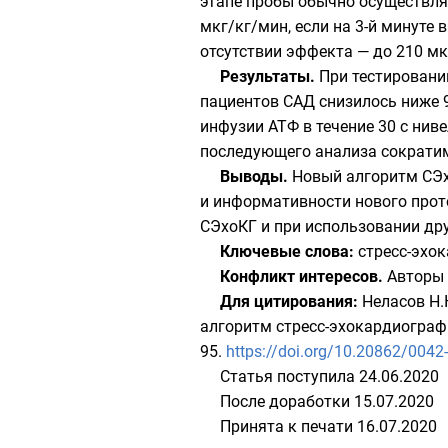
этапе пробы обычно осуществляе
мкг/кг/мин, если на 3-й минуте
отсутствии эффекта — до 210 мк
Результаты.
При тестировани
пациентов САД снизилось ниже 90
инфузии АТФ в течение 30 с ни
последующего анализа сократи
Выводы.
Новый алгоритм СЭх
и информативности нового прот
СЭхоКГ и при использовании др
Ключевые слова:
стресс-эхо
Конфликт интересов.
Авторы 
Для цитирования:
Неласов Н.Ю
алгоритм стресс-эхокардиогра
95.
https://doi.org/10.20862/0042
Статья поступила 24.06.2020
После доработки 15.07.2020
Принята к печати 16.07.2020