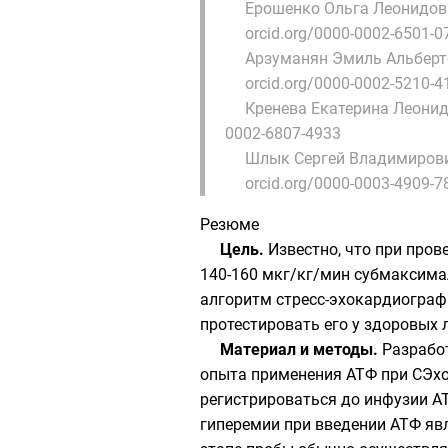
Ерошенко Ольга Леонидов
orcid.org/0000-0002-6501-0
Арзуманян Эмиль Альберт
orcid.org/0000-0002-5210-4
Кренева Екатерина Леони
0002-6807-4933
Шлык Сергей Владимиров
orcid.org/0000-0003-4909-7
Резюме
Цель.
Известно, что при про
140-160 мкг/кг/мин субмаксима
алгоритм стресс-эхокардиограф
протестировать его у здоровых 
Материал и методы.
Разрабо
опыта применения АТФ при СЭхо
регистрироваться до инфузии АТ
гиперемии при введении АТФ явля