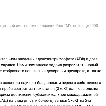
вуковой диагностики клиники РостГМУ; orcid.org/0000-
битальном введении аденозинтрифосфата (АТФ) в дозе
 случаев. Нами поставлена задача разработать новый
енеобразного повышения дозировки препарата, а также
а основных научных баз данных и первого собственного
 проба состоит из трех этапов (ЭхоКГ-данные должны
критерием достижения субмаксимальной миокардиальной
) на 5 мм рт. ст. и более; в) запись ЭхоКГ на 2-м