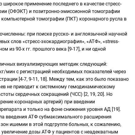
 широкое применение последнего в качестве стресс-
фии (ОФЭКТ) и позитронно-эмиссионной томографии
 компьютерной томографии (ПКТ) коронарного русла в
очисленны: при поиске русско- и англоязычной научной
евых слов «стресс-эхокардиография», «АТФ», «stress-
м из 90-х гг. прошлого века [9-17], и ни одной
зличных визуализирующих методик следующий:
/кг/мин с регистрацией необходимых показателей через
рации [4-7, 9-11, 18]. Между тем, как это было показано
чаев не приводит к системному гемодинамическому
тоты сердечных сокращений (ЧСС) [2, 19, 20]. Но
рение коронарных артерий) при введении
репарата и только на фоне снижения уровня АД [19].
кола введения АТФ субмаксимального расширения
 зон ишемии в этой подгруппе больных, к сожалению,
ь увеличение дозы АТФ у пациентов с неадекватным