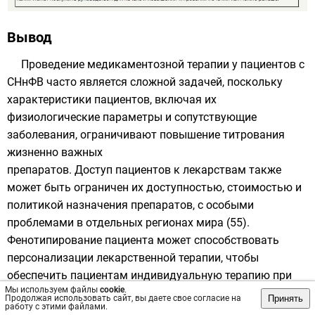
Вывод
Проведение медикаментозной терапии у пациентов с
СНнФВ часто является сложной задачей, поскольку
характеристики пациентов, включая их
физиологические параметры и сопутствующие
заболевания, ограничивают повышение титрования
жизненно важных
препаратов. Доступ пациентов к лекарствам также
может быть ограничен их доступностью, стоимостью и
политикой назначения препаратов, с особыми
проблемами в отдельных регионах мира (55).
Фенотипирование пациента может способствовать
персонализации лекарственной терапии, чтобы
обеспечить пациентам индивидуальную терапию при
Мы используем файлы
cookie
.
одновременном использовании всех классов лекарств,
Принять
Продолжая использовать сайт, вы даете свое согласие на
работу с этими файлами.
доказавших свою эффективность в улучшении