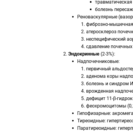
травматическая 
болезнь пересаж
Реноваскулярные (вазор
фиброзно-мышечная 
атеросклероз почечн
неспецифический ао
сдавление почечных 
Эндокринные
(2-3%):
Надпочечниковые:
первичный альдостер
аденома коры надпо
болезнь и синдром И
врожденная надпоче
дефицит 11-β-гидро
феохромоцитомы (0,1
Гипофизарные: акромегал
Тиреоидные: гипертиреоз
Паратиреоидные: гиперп