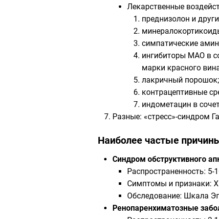
Лекарственные воздейс
преднизолон и друг
минералокортикоид
симпатические ами
ингибиторы МАО в с
марки красного вина
лакричный порошок
контрацептивные ср
индометацин в соче
Разные: «стресс»-синдром Га
Наиболее частые причины
Синдром обструктивного ап
Распространенность: 5-
Симптомы и признаки: Хр
Обследование: Шкала Э
Ренопаренхиматозные забо