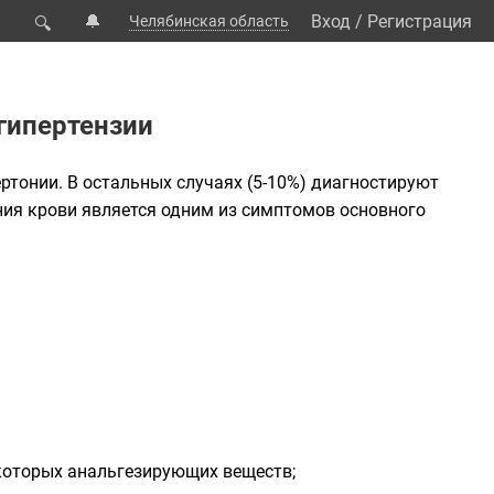
🔔
Вход
/
Регистрация
Челябинская область
🔍
гипертензии
ртонии. В остальных случаях (5-10%) диагностируют
ния крови является одним из симптомов основного
екоторых анальгезирующих веществ;