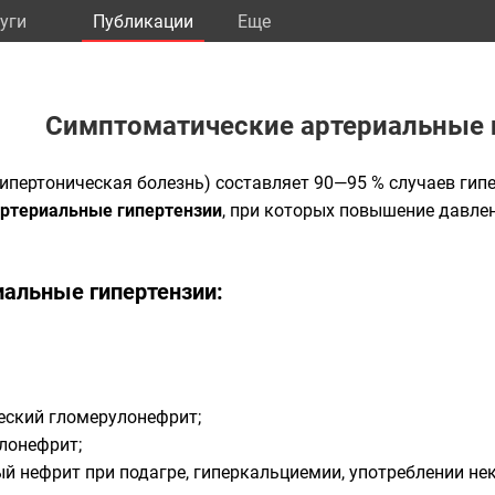
уги
Публикации
Eще
Симптоматические артериальные 
ипертоническая болезнь) составляет 90—95 % случаев гипе
ртериальные гипертензии
, при которых повышение давле
иальные гипертензии:
еский гломерулонефрит;
елонефрит;
й нефрит при подагре, гиперкальциемии, употреблении н