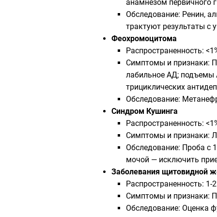
анамнезом первичного г
Обследование: Ренин, а
трактуют результаты с у
Феохромоцитома
Распространенность: <1
Симптомы и признаки: П
лабильное АД; подъемы 
трициклических антидеп
Обследование: Метанефр
Синдром Кушинга
Распространенность: <1
Симптомы и признаки: Лу
Обследование: Проба с 1
мочой — исключить при
Заболевания щитовидной 
Распространенность: 1-
Симптомы и признаки: П
Обследование: Оценка фу