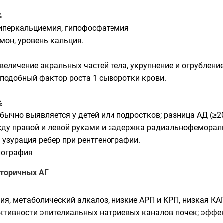
%
Гиперкальциемия, гипофосфатемия
мон, уровень кальция.
еличение акральных частей тела, укрупнение и огрубление 
подобный фактор роста 1 сыворотки крови.
%
бычно выявляется у детей или подростков; разница АД (≥2
ду правой и левой руками и задержка радиальнофемораль
 узурация ребер при рентгенографии.
иография
вторичных АГ
ия, метаболический алкалоз, низкие АРП и КРП, низкая КА
тивности эпителиальных натриевых каналов почек; эффе