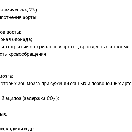
инамические, 2%):
плотнения аорты;
ов аорты;
ярная блокада;
ы: открытый артериальный проток, врожденные и травма
ость кровообращения;
мозга;
оторых зон мозга при сужении сонных и позвоночных арте
т;
ый ацидоз (задержка CO
);
2
ных
.
ий, кадмий и др.