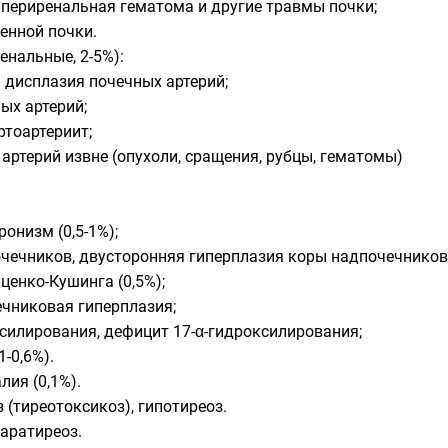
периренальная гематома и другие травмы почки;
енной почки.
енальные, 2-5%):
дисплазия почечных артерий;
ых артерий;
ртоартериит;
артерий извне (опухоли, сращения, рубцы, гематомы)
онизм (0,5-1%);
чечников, двусторонняя гиперплазия коры надпочечников
ценко-Кушинга (0,5%);
чниковая гиперплазия;
ксилирования, дефицит 17-α-гидроксилирования;
-0,6%).
ия (0,1%).
 (тиреотоксикоз), гипотиреоз.
аратиреоз.