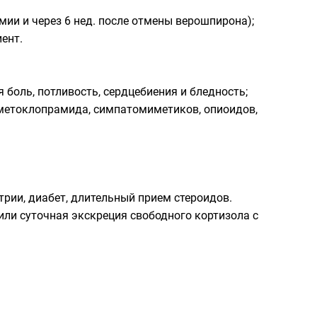
ии и через 6 нед. после отмены верошпирона);
ент.
боль, потливость, сердцебиения и бледность;
метоклопрамида, симпатомиметиков, опиоидов,
трии, диабет, длительный прием стероидов.
/или суточная экскреция свободного кортизола с