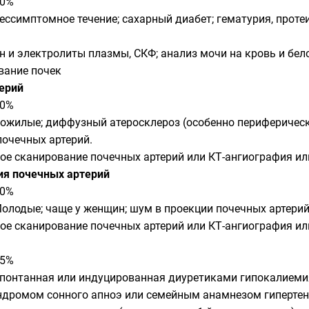
10%
ссимптомное течение; сахарный диабет; гематурия, протеи
н и электролиты плазмы, СКФ; анализ мочи на кровь и бел
вание почек
ерий
10%
ожилые; диффузный атеросклероз (особенно периферически
почечных артерий.
ое сканирование почечных артерий или КТ-ангиография ил
ия почечных артерий
10%
олодые; чаще у женщин; шум в проекции почечных артерий
ое сканирование почечных артерий или КТ-ангиография ил
15%
понтанная или индуцированная диуретиками гипокалиемия
ндромом сонного апноэ или семейным анамнезом гипертенз