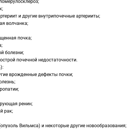
гломерулосклероз;
к;
ртериит и другие внутрипочечные артерииты;
ая волчанка;
щенная почка;
а;
ой болезни;
 острой почечной недостаточности.
):
угие врожденные дефекты почки;
олезнь;
ропатии;
ирующая ренин;
й рак;
опухоль Вильмса) и некоторые другие новообразования;