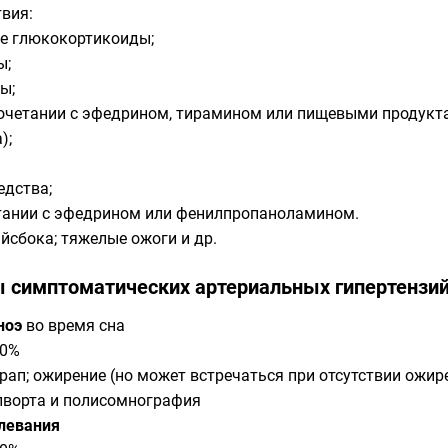
твия:
ие глюкокортикоиды;
ы;
ны;
очетании с эфедрином, тирамином или пищевыми продукта
);
;
едства;
тании с эфедрином или фенилпропаноламином.
йсбока; тяжелые ожоги и др.
 симптоматических артериальных гипертензий
ноэ
во время сна
10%
ап; ожирение (но может встречаться при отсутствии ожире
пворта и полисомнография
левания