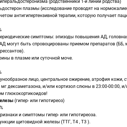
иперальдостеронизма (родственники 1-й линии родства)
льдостерон плазмы (исследование проводят на нормокалием
четом антигипертензивной терапии, которую получает паци
%
ериодические симптомы: эпизоды повышения АД, головная 
АД могут быть спровоцированы приемом препаратов (ББ, 
рессантов).
ины в плазме или суточной моче.
%
нообразное лицо, центральное ожирение, атрофия кожи, с
 мг дексаметазона, и/или кортизол слюны в 23:00-00:00, и
ем глюкокортикоидов!
железы
(гипер- или гипотиреоз)
2%
ризнаки и симптомы гипер- или гипотиреоза.
нкции щитовидной железы (ТТГ, Т4 , Т3 ).