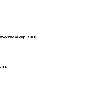
тические аневризмы;
рий;