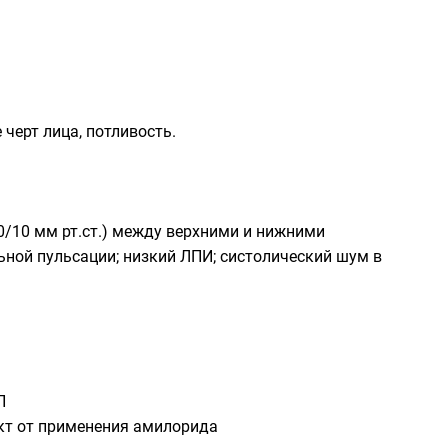
черт лица, потливость.
0/10 мм рт.ст.) между верхними и нижними
ной пульсации; низкий ЛПИ; систолический шум в
П
кт от применения амилорида