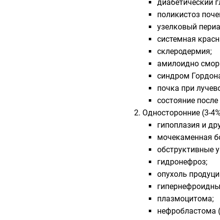
диабетический 
поликистоз поче
узелковый периа
системная красн
склеродермия;
амилоидно смор
синдром Гордон
почка при лучев
состояние после
Односторонние (3-4%
гипоплазия и др
мочекаменная б
обструктивные у
гидронефроз;
опухоль продуц
гипернефроидны
плазмоцитома;
нефробластома (