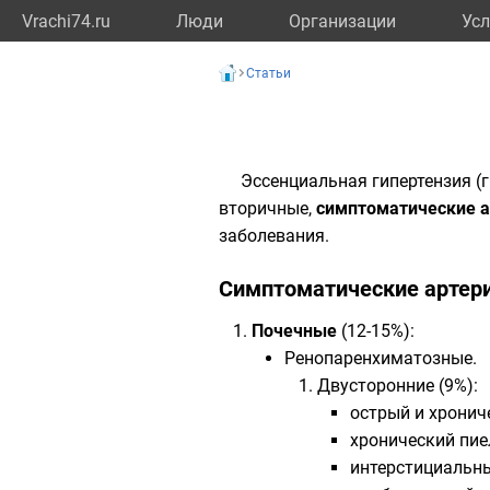
Vrachi74.ru
Люди
Организации
Усл
Статьи
Эссенциальная гипертензия (г
вторичные,
симптоматические а
заболевания.
​Симптоматические артер
Почечные
(12-15%):
Ренопаренхиматозные.
Двусторонние (9%):
острый и хронич
хронический пи
интерстициальны