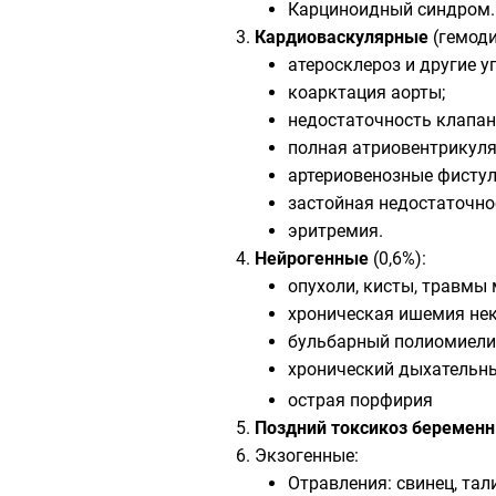
Карциноидный синдром.
Кардиоваскулярные
(гемод
атеросклероз и другие у
коарктация аорты;
недостаточность клапан
полная атриовентрикул
артериовенозные фистул
застойная недостаточн
эритремия.
Нейрогенные
(0,6%):
опухоли, кисты, травмы 
хроническая ишемия нек
бульбарный полиомиели
хронический дыхательн
острая порфирия
Поздний токсикоз беремен
Экзогенные:
Отравления: свинец, тал