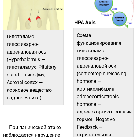
​Схема
​Гипоталамо-
функционирования
гипофизарно-
гипоталамо-
адреналовая ось
гипофизарно-
(Hypothalamus —
адреналовой оси
гипоталамус, Pituitary
(corticotropin-releasing
gland — гипофиз,
hormone —
Adrenal cortex —
кортиколиберин;
корковое вещество
adrenocorticotropic
надпочечника)
hormone —
адренокортикотропный
гормон, Negative
Feedback —
При панической атаке
отрицательная
наблюдается нарушение