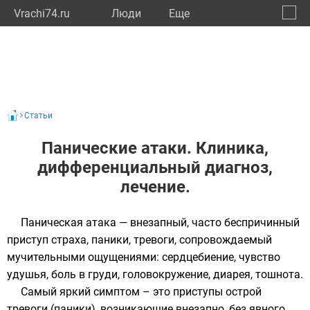
Vrachi74.ru
Люди
Eще
🔔
Челяб
🔍
Статьи
Панические атаки. Клиника,
дифференциальный диагноз,
лечение.
Паническая атака — внезапный, часто беспричинный
приступ страха, паники, тревоги, сопровождаемый
мучительными ощущениями: сердцебиение, чувство
удушья, боль в груди, головокружение, диарея, тошнота.
Самый яркий симптом – это приступы острой
тревоги (паники), возникающие внезапно, без явного