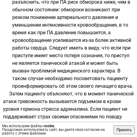
разъяснить, что при ПА риск обморока ниже, чем в
обычном состоянии: обмороки возникают при
резком понижении артериального давления и
уменьшении интенсивности кровообращения, в то
время как при ПА давление повышается, а
кровообращение усиливается из-за более активной
работы сердца. Следует иметь в виду, что если при
приступе имеет место потеря сознания, то приступ
не является панической атакой и может быть
вызван проблемой медицинского характера. В
таком случае необходимо посоветовать пациенту
проинформировать об этом своего лечащего врача.
Затем пациенту объясняют, что в момент панической
атаки тревожность вызывается подъемом в крови
уровня гормона стресса адреналина. Если пациент не
поддерживает страх своими опасениями по поводу
симптомов, то избыточный
Мы используем файлы
cookie
.
Принять
Продолжая использовать сайт, вы даете свое согласие на
адреналин метаболизируется организмом в течение 3-5
работу с этими файлами.