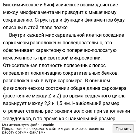
Биохимическое и биофизическое взаимодействие
между миофиламентами приводит к мышечному
сокращению. Структура и функции филаментов будут
описаны в этой главе позже.
Внутри каждой миокардиальной клетки соседние
саркомеры расположены последовательно, это
обеспечивает характерную поперечно-полосатую
исчерченность при световой микроскопии.
Относительная плотность поперечных полос
определяет локализацию сократительных белков,
расположенных внутри саркомера. В обычном
физиологическом состоянии общая длина саркомера
(расстояние между Z и Z) во время сердечного цикла
варьирует между 2,2 и 1,5 нм. Наибольший размер
отражает степень растяжения волокна при заполнении
желудочков, в то время как наименьший размер
Мы используем файлы
cookie
.
отражает степень укорочения волокна во время
Принять
Продолжая использовать сайт, вы даете свое согласие на
работу с этими файлами.
сокращения.