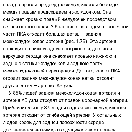
назад в правой предсердно-желудочковой борозде,
между правым предсердием и желудочком. Она
снабжает кровью правый желудочек посредством
ветвей острого края. У большинства людей от конечной
части ПКА отходит большая ветвь — задняя
межжелудочковая артерия (рис. 1.7В). Эта артерия
проходит по нижнезадней поверхности, достигая
верхушки сердца; она снабжает кровью нижнюю и
заднюю стенки желудочков и заднюю треть
межжелудочковой перегородки. До того, как от ПКА
отходит задняя межжелудочковая ветвь, отходит
другая ветвь — артерия АВ узла.
У 85% людей задняя межжелудочковая артерия и
артерия АВ узла отходят от правой коронарной артерии.
Приблизительно у 8% людей задняя межжелудочковая
артерия отходит от огибающей артерии. У остальных
людей кровь для задней поверхности сердца
доставляется ветвями, отходящими как от правой