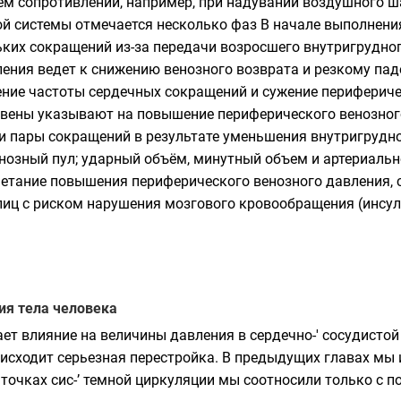
м сопротивлении, например, при надувании воздушного ш
ой системы отмечается несколько фаз В начале выполнен
льких сокращений из-за передачи возросшего внутригрудн
ения ведет к снижению венозного возврата и резкому паде
ние частоты сердечных сокращений и сужение периферичес
вены указывают на повышение периферического венозного
и пары сокращений в результате уменьшения внутригрудно
нозный пул; ударный объём, минутный объем и артериальн
етание повышения периферического венозного давления,
лиц с риском нарушения мозгового кровообращения (инсуль
ия тела человека
ет влияние на величины давления в сердечно-' сосудистой 
исходит серьезная перестройка. В предыдущих главах мы 
точках сис-’ темной циркуляции мы соотносили только с 