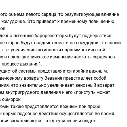
ого объема левого сердца, то результирующее влияние
о желудочка. Это приведет к временному повышению
ов.
рдечно-легочные барорецепторы будут подвергаться
ецепторов будут воздействовать на сосудодвигательный
 т. е. увеличение активности парасимпатической
х в покое циклическое изменение частоты сердечных
 процесс дыхания1.
осудистой системы представляется крайне важным.
 венозному возврату Зевание представляет собой
ния, что значительно увеличивает венозный возврат
ем внутригрудного давления и его «приступ» может
ь обморок
стемы также представляется важным при пробе
В норме подобное действие осуществляется во время
ловия складываются, когда усиленный выдох