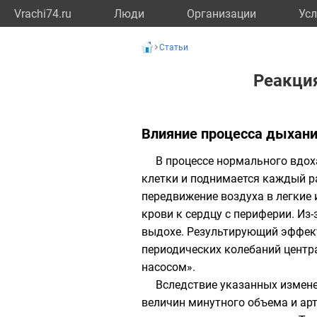
Vrachi74.ru
Люди
Организации
Усл
Статьи
Реакци
Влияние процесса дыхан
В процессе нормального вдох
клетки и поднимается каждый р
передвижение воздуха в легкие и
крови к сердцу с периферии. Из
выдохе. Результирующий эффект 
периодических колебаний центр
насосом».
Вследствие указанных измен
величин минутного объема и ар