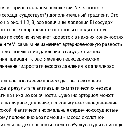
ося в горизонтальном положении. У человека в
сердца, существует*) дополнительный градиент. Это
на рис. 11-2, В, все величины давления Bi сосудах
, которые направляются к стопе и отходят от нее.
само по себе не изменяет кровоток в нижних конечностях,
ие и теМ; самым не изменяет артериовенозную разность
ствия повышения давления в сосудах нижних
ления приводит к растяжению периферических
еличение гидростатического давления в капиллярах
икальное положение происходит рефлекторная
удов в результате активации симпатических нервов
ти на нижние конечности. Сужение артериол может
капиллярное давление, поскольку венозное давление
сокой. Фактически нормальные сердечно-сосудистые
ному положению без помощи «насоса скелетной
ительной деятельности скелетна^ускулатуры в нижнцх