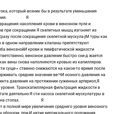
отока, который возник бы в результате уменьшения
о давления. Я
твращения накопления крови в венозном пуле и
дов при сокращении Я скелетных мышц изгоняет из
 Сразу после сокращения скелетной мускула-jM туры как
ко в одном направлении клапаны препятствуют
столба венознойИ крови и лимфатической жидкости
ветственно, венозное давление быстро сни-д жается
 как вены снова наполняются кровью из капилляров.
и суще-» ственно снижаются на какое-то время после
живать среднее значение ве-ЧИ нозного давления на
иента давления на протяжении суженных артериол,Я
о уровня. Транскапиллярная фильтрация жидкости в
тате деятельно-Я сти насоса скелетной мускулатуры в
отеков на стопах. Я
т в полной мере увеличения среднего уровня венозного
м образом, при-И нятие вертикального положения