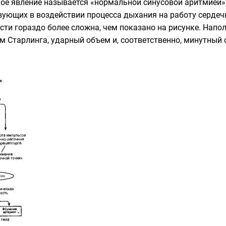
е явление называется «нормальной синусовой аритмией».
ующих в воздействии процесса дыхания на работу сердечно
сти гораздо более сложна, чем показано на рисунке. Напо
ном Старлинга, ударный объем и, соответственно, минутны