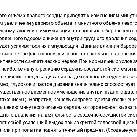
го объема правого сердца приводят к изменениям минутн
м увеличении ударного объема и минутного объема левог
енному усилению импульсации артериальных барорецептор
ловленного вдохом снижения внутри грудного давления се
будет усиливаться их импульсация. Данные влияния барор
о вызовет рефлекторное снижение артериального давления,
активности симпатических нервов При нормальных условия
 наиболее явную реакцию сердечно-сосудистой системы на
да влияние процесса дыхания на деятельность сердечно-с
мер, глубокое и частое дыхание значительно способствует
ущественное временное уменьшение внутригрудного давле
астяжением1). Напротив, кашель сопровождается увеличени
ньшению минутного объема сердца, которое может вызват
дного давления на деятельность сердечно-сосудистой си
яет собой усиленный выдох при закрытой голосовой щели 
) или при попытке поднять тяжелый предмет. (Сходные ус