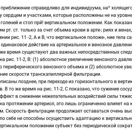
то приближение справедливо для индивидуума, на^ холящег
 сердцем и участками, которые расположены не на уровне 
оленей и стоп прй! вертикальном положении. Как показано 
 рт. ст. только за счет объема крови в арте-; риях и венах
ии рис. 11 -2, А и В, что вертикальное положе-, ние тела 
 одинаковое действие на артериальное и венозное давлен
о же время существуют два важных непосредственных след
на рис. 11-2, В: (1) абсолютное увеличение венозного дав
ю периферического венозного объема и (2) абсолютное ув
ние скорости транскапиллярной фильтрации.
описаны позднее, при переходе из горизонтального в верт
 В то же время на рис. 11-2, С показано, что сужение сос
ффект в снижении нежелательных воздействий силы тяжес
а протяжении артериол, это лишь ограниченно влияет на 
м. Скорость фильтрации продолжает оставаться очень вы
о себе не способны осуществить адаптацию к вертикаль
ертикальном положении субъект без периодической сократ