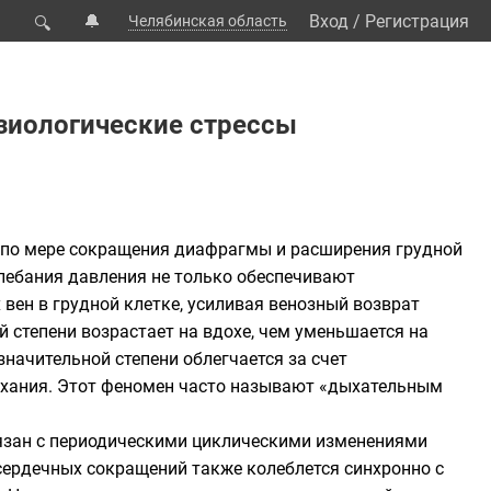
🔔
Вход
/
Регистрация
Челябинская область
🔍
зиологические стрессы
т. по мере сокращения диафрагмы и расширения грудной
олебания давления не только обеспечивают
 вен в грудной клетке, усиливая венозный возврат
й степени возрастает на вдохе, чем уменьшается на
начительной степени облегчается за счет
ыхания. Этот феномен часто называют «дыхательным
вязан с периодическими циклическими изменениями
сердечных сокращений также колеблется синхронно с