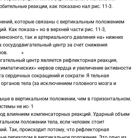
ительные реакции, как показано нал рис. 11-3.
менений, которые связаны с вертикальным положением
 Как показа-» но в верхней части рис. 11-3,
енозного, так и артериального давления на» нижних
а сосудодвигательный центр за счет снижения
пторов. »
гательный центр является рефлекторная реакция,
асимпатических» нервов сердца и увеличение активности
та сердечных сокращений и сократи- Я тельная
 органов тела (за исключением головного мозга и
выше в вертикальном положении, чем в горизонтальном.
стемы не ис- 1
под влиянием компенсаторных реакций. Ударный объем
тальном положении тела, если человек стоит
ий. Так, происходит потому, что рефлекторная
ые переходом в вертикальное положение. Это одно из