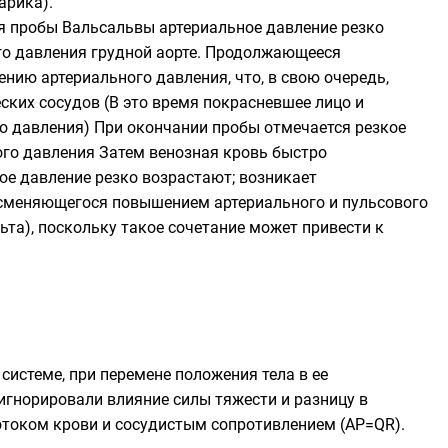
арика).
ия пробы Вальсальвы артериальное давление резко
ого давления грудной аорте. Продолжающееся
нию артериального давления, что, в свою очередь,
ких сосудов (В это время покрасневшее лицо и
 давления) При окончании пробы отмечается резкое
го давления Затем венозная кровь быстро
ое давление резко возрастают; возникает
 сменяющегося повышением артериального и пульсового
та), поскольку такое сочетание может привести к
системе, при перемене положения тела в ее
игнорировали влияние силы тяжести и разницу в
потоком крови и сосудистым сопротивлением (AP=QR).