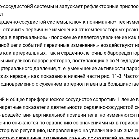
-сосудистойЯ системы и запускает рефлекторные приспособ
л
 сердечно-сосудистой системы, ключ к пониманию» тех из
 отличить первичные изменения от компенсаторных реакций.
а в вертикальное» - положение является увеличение как в
нной цепи событий первичные изменения.» воздействуют н
в как артериальных, так и сердечно-легочных барореце
ы импульсов барорецепторов, поступающих в со-Я судодви
артериального давления, т. е. уменьшение активности пар
их нервов,» как показано в нижней части рис. 11-3. Часто
одновременно с сужением артериол и вен в д большинстве
й и общее периферическое сосудистое сопротив- 1 ление 
онкретные показатели деятельности сердечно-сосудистой си
воздействия вертикальной позиции тела, но изменяются 
ычно снижаются по сравнению со значениями их в горизон
торную регуляцию, направленную на увеличение их значен
ностью первичные изменения данных показателей, вызванн