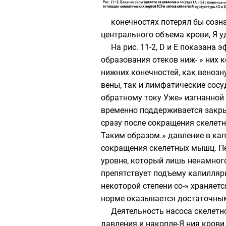
конечностях потерял бы созна
центрального объема крови, 
На рис. 11-2, D и Е показана
образования отеков ниж- » них 
нижних конечностей, как венозну
вены, так и лимфатические сос
обратному току Уже» изгнанной 
временно поддерживается закры
сразу после сокращения скелетн
Таким образом.» давление в ка
сокращения скелетных мышц. Пе
уровне, который лишь ненамног
препятствует подъему капилляр
некоторой степени со-» храняет
норме оказывается достаточ
Деятельность насоса скелетно
давления и накопле-Я ния крови