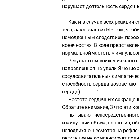
нарушает деятельность сердечно
Как и в случае всех реакций
тела, заключается ЫВ том, чтобы
немедленным следствием переход
конечностях. В ходе представле
нормальной частоты» импульсо
Результатом снижения частот
направленная на увели-Я чение 
сосудодвигательных симпатическ
способность сердца возрастают 
сердца). 1
Частота сердечных сокращени
Обратите внимание, 3 что эти к
пытывают непосредственного 
и минутный объем, напротив, об
неподвижно, несмотря на рефлек
регуляция не компенсирует пол