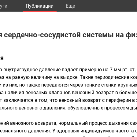
уги
Публикации
Eще
я сердечно-сосудистой системы на фи
ия
а внутригрудное давление падает примерно на 7 мм рт. с
аз на равную величину на выдохе. Такие периодические к
 из них, но также передаются через тонкие стенки крупных
-за наличия венозных клапанов венозный возврат в больше
заключается в том, что венозный возврат с периферии в з
ального венозного давления, обусловленных процессом д
ений венозного возврата, нормальный процесс дыхания с
териального давления. У здоровых индивидуумов частота 