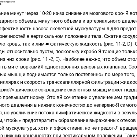
ние минут через 10-20 из-за снижения мозгового кро- Я в
Я ударного объема, минутного объема и артериальног
 эффективность насоса скелетной мускулатуры л для предо
конечностей в вертикальном положении тела. Сжатие сосу
ю кровь, так и лим-■ фатическую жидкость (рис. 11-2, D).
уды относительно пусты, поскольку ихрабо-Я тающие толь
из них крови (рис. 11 -2, Е). Наиболее важно, что объем 
тыми створкамйЯ односторонних венозных клапанов. Соот
ых мышц и поднимается только постепенно» по мере того,
пиллярах и скорость транскапиллярной фильтрации жидкост
рио?» дическое сокращение скелетных мышц может поддер
о превышает норму. Это вЯ сочетании с увеличением град
ного давления в нижних конечностях до неперено-Я симог
ся, но увеличение потока лимфатической жидкости в резуль
ным, чтобы» предотвратить образование выраженных 
й мускулатуры, хотя и эффективна, но не предот-Л вращае
 в нижних конечностях при вертикальном положении. Таки