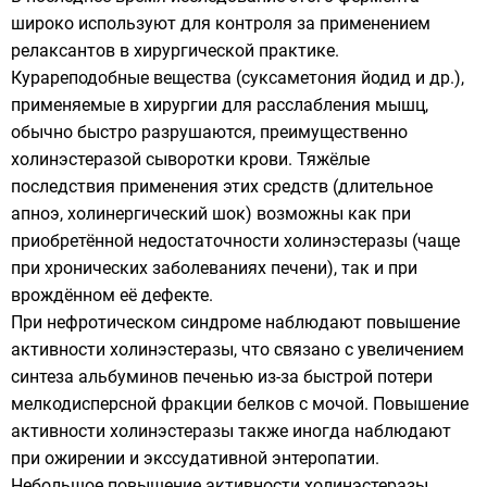
широко используют для контроля за применением
релаксантов в хирургической практике.
Курареподобные вещества (суксаметония йодид и др.),
применяемые в хирургии для расслабления мышц,
обычно быстро разрушаются, преимущественно
холинэстеразой сыворотки крови. Тяжёлые
последствия применения этих средств (длительное
апноэ, холинергический шок) возможны как при
приобретённой недостаточности холинэстеразы (чаще
при хронических заболеваниях печени), так и при
врождённом её дефекте.
При нефротическом синдроме наблюдают повышение
активности холинэстеразы, что связано с увеличением
синтеза альбуминов печенью из-за быстрой потери
мелкодисперсной фракции белков с мочой. Повышение
активности холинэстеразы также иногда наблюдают
при ожирении и экссудативной энтеропатии.
Небольшое повышение активности холинэстеразы