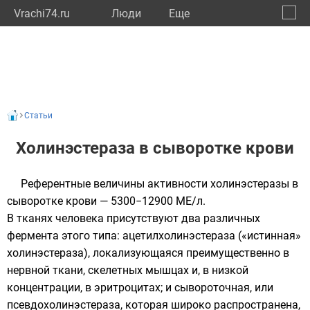
Vrachi74.ru
Люди
Eще
🔔
Челяб
🔍
Статьи
Холинэстераза в сыворотке крови
Референтные величины активности холинэстеразы в
сыворотке крови — 5300−12900 МЕ/л.
В тканях человека присутствуют два различных
фермента этого типа: ацетилхолинэстераза («истинная»
холинэстераза), локализующаяся преимущественно в
нервной ткани, скелетных мышцах и, в низкой
концентрации, в эритроцитах; и сывороточная, или
псевдохолинэстераза, которая широко распространена,