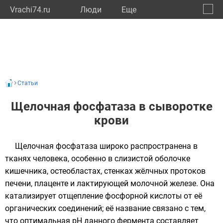
Vrachi74.ru
Люди
Eще
🔔
Челяб
🔍
Статьи
Щелочная фосфатаза в сыворотке
крови
Щелочная фосфатаза широко распространена в
тканях человека, особенно в слизистой оболочке
кишечника, остеобластах, стенках жёлчных протоков
печени, плаценте и лактирующей молочной железе. Она
катализирует отщепление фосфорной кислоты от её
органических соединений; её название связано с тем,
что оптимальная рН данного фермента составляет