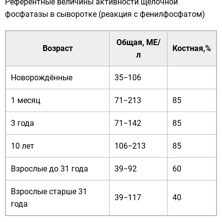
Референтные величины активности щелочной
фосфатазы в сыворотке (реакция с фенилфосфатом)
Общая, МЕ/
Возраст
Костная,%
л
Новорождённые
35−106
1 месяц
71−213
85
3 года
71−142
85
10 лет
106−213
85
Взрослые до 31 года
39−92
60
Взрослые старше 31
39−117
40
года