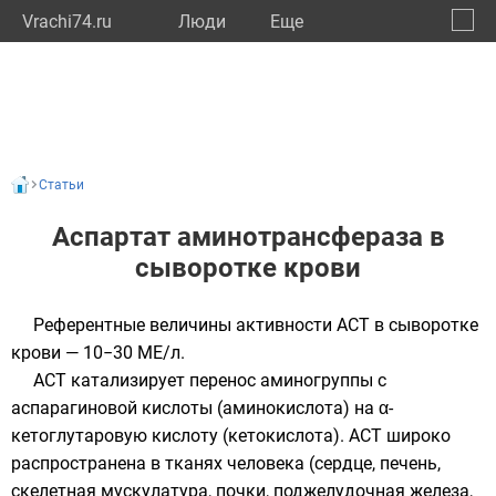
Vrachi74.ru
Люди
Eще
🔔
Челяб
🔍
Статьи
Аспартат аминотрансфераза в
сыворотке крови
Референтные величины активности АСТ в сыворотке
крови — 10−30 МЕ/л.
АСТ катализирует перенос аминогруппы с
аспарагиновой кислоты (аминокислота) на α-
кетоглутаровую кислоту (кетокислота). АСТ широко
распространена в тканях человека (сердце, печень,
скелетная мускулатура, почки, поджелудочная железа,