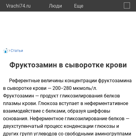
Vrachi74.ru
Люди
Eще
🔔
Челяб
🔍
Статьи
Фруктозамин в сыворотке крови
Референтные величины концентрации фруктозамина
в сыворотке крови — 200−280 мкмоль/л.
Фруктозамин — продукт гликозилирования белков
плазмы крови. Глюкоза вступает в неферментативное
взаимодействие с белками, образуя шиффовы
основания. Неферментное гликозилирование белков —
двухступенчатый процесс конденсации глюкозы и
других групп углеводов со свободными аминогруппами