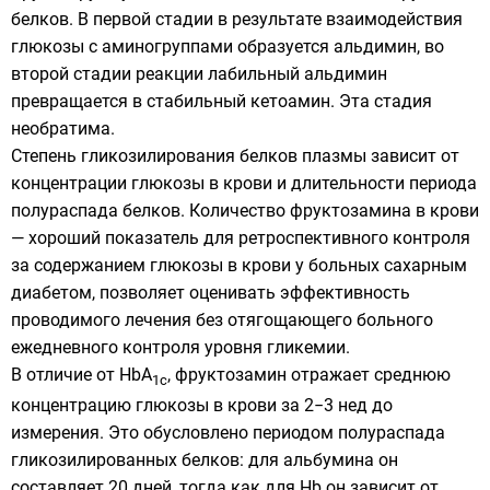
белков. В первой стадии в результате взаимодействия
глюкозы с аминогруппами образуется альдимин, во
второй стадии реакции лабильный альдимин
превращается в стабильный кетоамин. Эта стадия
необратима.
Степень гликозилирования белков плазмы зависит от
концентрации глюкозы в крови и длительности периода
полураспада белков. Количество фруктозамина в крови
— хороший показатель для ретроспективного контроля
за содержанием глюкозы в крови у больных сахарным
диабетом, позволяет оценивать эффективность
проводимого лечения без отягощающего больного
ежедневного контроля уровня гликемии.
В отличие от HbA
, фруктозамин отражает среднюю
1c
концентрацию глюкозы в крови за 2−3 нед до
измерения. Это обусловлено периодом полураспада
гликозилированных белков: для альбумина он
составляет 20 дней, тогда как для Hb он зависит от