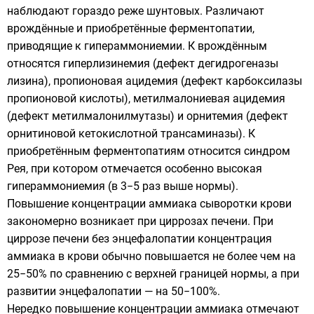
наблюдают гораздо реже шунтовых. Различают
врождённые и приобретённые ферментопатии,
приводящие к гипераммониемии. К врождённым
относятся гиперлизинемия (дефект дегидрогеназы
лизина), пропионовая ацидемия (дефект карбоксилазы
пропионовой кислоты), метилмалониевая ацидемия
(дефект метилмалонилмутазы) и орнитемия (дефект
орнитиновой кетокислотной трансаминазы). К
приобретённым ферментопатиям относится синдром
Рея, при котором отмечается особенно высокая
гипераммониемия (в 3−5 раз выше нормы).
Повышение концентрации аммиака сыворотки крови
закономерно возникает при циррозах печени. При
циррозе печени без энцефалопатии концентрация
аммиака в крови обычно повышается не более чем на
25−50% по сравнению с верхней границей нормы, а при
развитии энцефалопатии — на 50−100%.
Нередко повышение концентрации аммиака отмечают