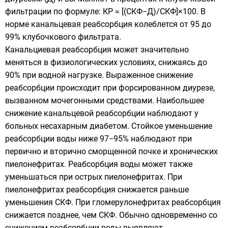
фильтрации по формуле: КР = [(СКФ−Д)/СКФ]×100. В
норме канальцевая реабсорбция колеблется от 95 до
99% клубочкового фильтрата.
Канальциевая реабсорбция может значительно
меняться в физиологических условиях, снижаясь до
90% при водной нагрузке. Выраженное снижение
реабсорбции происходит при форсированном диурезе,
вызванном мочегонными средствами. Наибольшее
снижение канальцевой реабсорбции наблюдают у
больных несахарным диабетом. Стойкое уменьшение
реабсорбции воды ниже 97−95% наблюдают при
первично и вторично сморщенной почке и хронических
пиелонефритах. Реабсорбция воды может также
уменьшаться при острых пиелонефритах. При
пиелонефритах реабсорбция снижается раньше
уменьшения СКФ. При гломерулонефритах реабсорбция
снижается позднее, чем СКФ. Обычно одновременно со
снижением реабсорбции воды выявляют