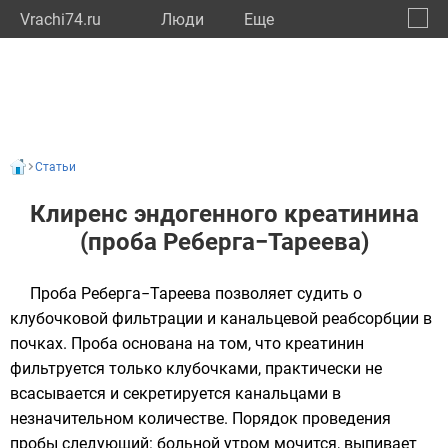
Vrachi74.ru
Люди
Eще
🔔
Челяб
🔍
Статьи
Клиренс эндогенного креатинина
(проба Реберга−Тареева)
Проба Реберга−Тареева позволяет судить о
клубочковой фильтрации и канальцевой реабсорбции в
почках. Проба основана на том, что креатинин
фильтруется только клубочками, практически не
всасывается и секретируется канальцами в
незначительном количестве. Порядок проведения
пробы следующий: больной утром мочится, выпивает