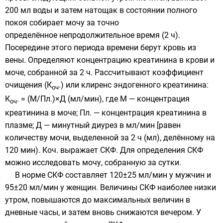
200 мл воды и затем натощак в состоянии полного
покоя собирает мочу за точно
определённое непродолжительное время (2 ч).
Посередине этого периода времени берут кровь из
вены. Определяют концентрацию креатинина в крови и
моче, собранной за 2 ч. Рассчитывают коэффициент
очищения (К
.) или клиренс эндогенного креатинина:
оч
К
. = (М/Пл.)×Д (мл/мин), где М — концентрация
оч
креатинина в моче; Пл. — концентрация креатинина в
плазме; Д — минутный диурез в мл/мин [равен
количеству мочи, выделенной за 2 ч (мл), делённому на
120 мин). Коч. выражает СКФ. Для определения СКФ
можно исследовать мочу, собранную за сутки.
В норме СКФ составляет 120±25 мл/мин у мужчин и
95±20 мл/мин у женщин. Величины СКФ наиболее низки
утром, повышаются до максимальных величин в
дневные часы, и затем вновь снижаются вечером. У