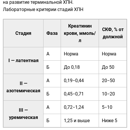
на развитие терминальной ХПН.
Лабораторные критерии стадий ХПН
Креатинин
СКФ, % от
Стадия
Фаза
крови, ммоль/
должной
л
А
Норма
Норма
I — латентная
Б
До 0,18
До 50
А
0,19−0,44
20−50
II —
азотемическая
Б
0,45−0,71
10−20
А
0,72−1,24
5−10
III —
уремическая
Б
1,25 и выше
Ниже 5