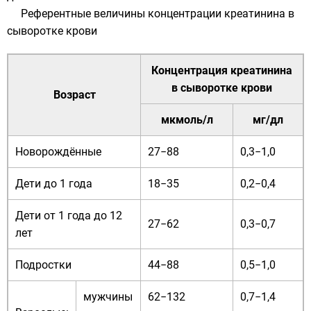
Референтные величины концентрации креатинина в
сыворотке крови
Концентрация креатинина
в сыворотке крови
Возраст
мкмоль/л
мг/дл
Новорождённые
27−88
0,3−1,0
Дети до 1 года
18−35
0,2−0,4
Дети от 1 года до 12
27−62
0,3−0,7
лет
Подростки
44−88
0,5−1,0
мужчины
62−132
0,7−1,4