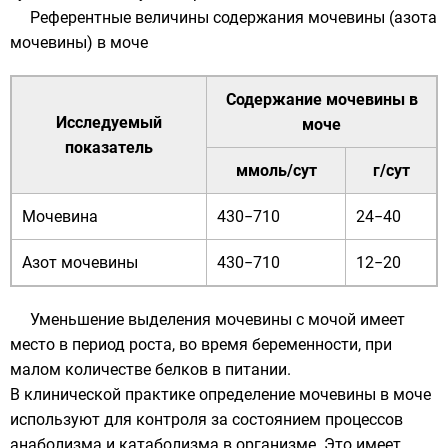
Референтные величины содержания мочевины (азота
мочевины) в моче
Содержание мочевины в
Исследуемый
моче
показатель
ммоль/сут
г/сут
Мочевина
430−710
24−40
Азот мочевины
430−710
12−20
Уменьшение выделения мочевины с мочой имеет
место в период роста, во время беременности, при
малом количестве белков в питании.
В клинической практике определение мочевины в моче
используют для контроля за состоянием процессов
анаболизма и катаболизма в организме. Это имеет