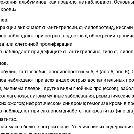
ержания альбуминов, как правило, не наблюдают. Основн
 крови».
нов.
ракции включают α
-антитрипсин, α
-липопротеид, кислый
1
1
нов наблюдают при острых, подострых, обострении хронич
да или клеточной пролиферации.
ов наблюдают при дефиците α
-антитрипсина, гипо-α
-липоп
1
1
нов.
обулин, гаптоглобин, аполипопротеины А, В (апо-А, апо-B), 
нов наблюдают при всех видах острых воспалительных пр
 эмпиема плевры, другие виды гнойных процессов); забол
коллагенозы, аутоиммунные заболевания, ревматические з
их ожогов; нефротическом синдроме; гемолизе крови в пр
в наблюдают при сахарном диабете, панкреатитах (иногда
патитах.
ная масса белков острой фазы. Увеличение их содержания