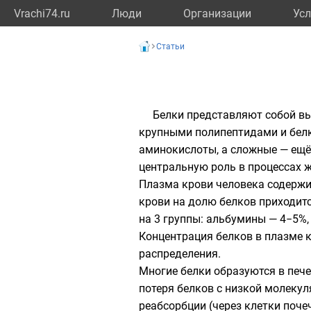
Vrachi74.ru
Люди
Организации
Усл
Статьи
Белки представляют собой вы
крупными полипептидами и белк
аминокислоты, а сложные — ещё
центральную роль в процессах 
Плазма крови человека содержи
крови на долю белков приходит
на 3 группы: альбумины — 4−5%,
Концентрация белков в плазме к
распределения.
Многие белки образуются в печ
потеря белков с низкой молекул
реабсорбции (через клетки поч