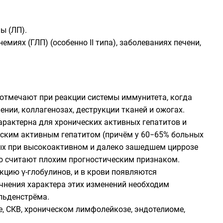
ы (ЛП).
иях (ГЛП) (особенно II типа), заболеваниях печени,
ов отмечают при реакции системы иммунитета, когда
нии, коллагенозах, деструкции тканей и ожогах.
арактерна для хронических активных гепатитов и
еским активным гепатитом (причём у 60−65% больных
ных при высокоактивном и далеко зашедшем циррозе
то считают плохим прогностическим признаком.
цию γ-глобулинов, и в крови появляются
чнения характера этих изменений необходим
льденстрёма.
, СКВ, хроническом лимфолейкозе, эндотелиоме,