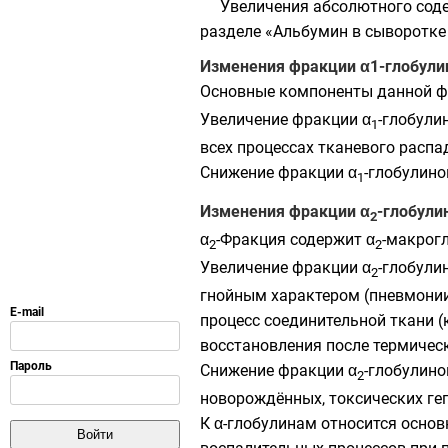
Увеличения абсолютного сод
разделе «Альбумин в сыворотке
Изменения фракции α1-глобули
Основные компоненты данной ф
Увеличение фракции α
-глобули
1
всех процессах тканевого распа
Снижение фракции α
-глобулин
1
Изменения фракции α
-глобули
2
α
-Фракция содержит α
-макрогл
2
2
Увеличение фракции α
-глобули
2
гнойным характером (пневмонии,
процесс соединительной ткани (
восстановления после термическ
Снижение фракции α
-глобулино
2
новорождённых, токсических ге
К α-глобулинам относится основ