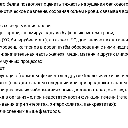
го белка позволяет оценить тяжесть нарушения белкового
отическое давление, сохраняя объём крови, связывая вод
сах свёртывания крови;
Н крови, формируя одну из буферных систем крови;
ХС, билирубин и др.), а также с ЛС, доставляют их в ткани
ровень катионов в крови путём образования с ними неди
и; значительная часть железа, меди, магния и других микр
ммунных процессах;
от;
нкцию (гормоны, ферменты и другие биологически актив
лка (при длительном голодании или при продолжительном
и различных заболеваниях почек, кровопотерях, ожогах, н
а в организме, при недостаточности функции печени (гепа
вания (при энтеритах, энтероколитах, панкреатитах);
речисленных выше факторов.