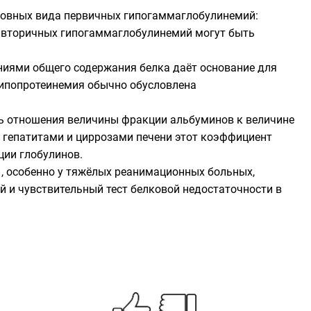
новных вида первичных гипогаммаглобулинемий:
и вторичных гипогаммаглобулинемий могут быть
ниями общего содержания белка даёт основание для
 гипопротеинемия обычно обусловлена
ь отношения величины фракции альбуминов к величине
и гепатитами и циррозами печени этот коэффициент
ции глобулинов.
, особенно у тяжёлых реанимационных больных,
 и чувствительный тест белковой недостаточности в