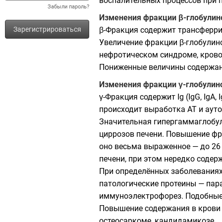
воспалительных процессов при 
Забыли пароль?
Изменения фракции β-глобулин
Зарегистрироваться
β-Фракция содержит трансферрин
Увеличение фракции β-глобулино
нефротическом синдроме, крово
Пониженные величины содержани
Изменения фракции γ-глобулин
γ-Фракция содержит Ig (IgG, IgA
происходит выработка АТ и ауто
Значительная гипергаммаглобул
циррозов печени. Повышение фр
оно весьма выраженное — до 26
печени, при этом нередко соде
При определённых заболеваниях
патологические протеины — пар
иммуноэлектрофорез. Подобные 
Повышение содержания в крови 
остеосаркоме, кандидамикозе.