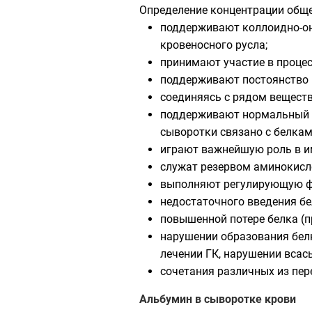
Определение концентрации обще
поддерживают коллоидно-онк
кровеносного русла;
принимают участие в процес
поддерживают постоянство р
соединяясь с рядом веществ (
поддерживают нормальный у
сыворотки связано с белкам
играют важнейшую роль в и
служат резервом аминокисл
выполняют регулирующую фу
недостаточного введения бе
повышенной потере белка (пр
нарушении образования белк
лечении ГК, нарушении всасы
сочетания различных из пе
Альбумин в сыворотке крови