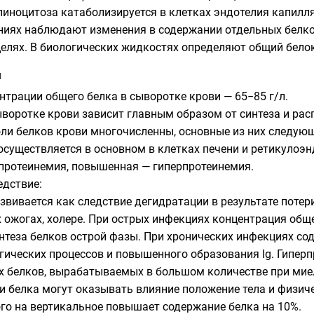
 пиноцитоза катаболизируется в клетках эндотелия капил
ниях наблюдают изменения в содержании отдельных белко
целях. В биологических жидкостях определяют общий бело
и
трации общего белка в сыворотке крови — 65−85 г/л.
ыворотке крови зависит главным образом от синтеза и ра
оли белков крови многочисленны, основные из них следую
осуществляется в основном в клетках печени и ретикулоэ
опротеинемия, повышенная — гиперпротеинемия.
едствие:
звивается как следствие дегидратации в результате потер
 ожогах, холере. При острых инфекциях концентрация общ
нтеза белков острой фазы. При хронических инфекциях со
гических процессов и повышенного образования Ig. Гиперп
х белков, вырабатываемых в большом количестве при мие
и белка могут оказывать влияние положение тела и физич
ого на вертикальное повышает содержание белка на 10%.