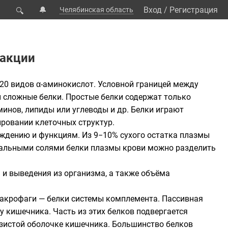
🔔
Вход
/
Регистрация
Челябинская область
🔍
ракции
20 видов α-аминокислот. Условной границей между
 сложные белки. Простые белки содержат только
инов, липиды или углеводы и др. Белки играют
ировании клеточных структур.
ождению и функциям. Из 9−10% сухого остатка плазмы
тральными солями белки плазмы крови можно разделить
 и выведения из организма, а также объёма
 макрофаги — белки системы комплемента. Пассивная
у кишечника. Часть из этих белков подвергается
изистой оболочке кишечника. Большинство белков