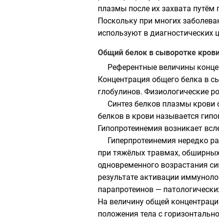
плазмы после их захвата путём
Поскольку при многих заболева
используют в диагностических 
Общий белок в сыворотке кров
Референтные величины концен
Концентрация общего белка в с
глобулинов. Физиологические р
Синтез белков плазмы крови 
белков в крови называется гип
Гипопротеинемия возникает всл
Гиперпротеинемия нередко ра
при тяжёлых травмах, обширных
одновременного возрастания си
результате активации иммуноло
парапротеинов — патологически
На величину общей концентраци
положения тела с горизонтальн