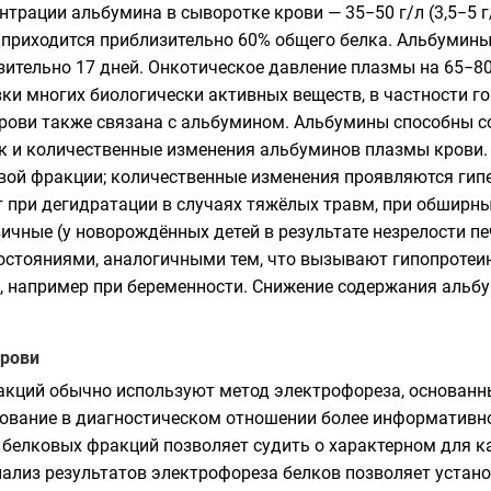
трации альбумина в сыворотке крови — 35−50 г/л (3,5−5 г
приходится приблизительно 60% общего белка. Альбумины с
зительно 17 дней. Онкотическое давление плазмы на 65
и многих биологически активных веществ, в частности го
крови также связана с альбумином. Альбумины способны с
к и количественные изменения альбуминов плазмы крови.
овой фракции; количественные изменения проявляются гип
ри дегидратации в случаях тяжёлых травм, при обширных
чные (у новорождённых детей в результате незрелости пе
остояниями, аналогичными тем, что вызывают гипопротеи
, например при беременности. Снижение содержания альбу
крови
акций обычно используют метод электрофореза, основанн
дование в диагностическом отношении более информативно
 белковых фракций позволяет судить о характерном для к
ализ результатов электрофореза белков позволяет устано