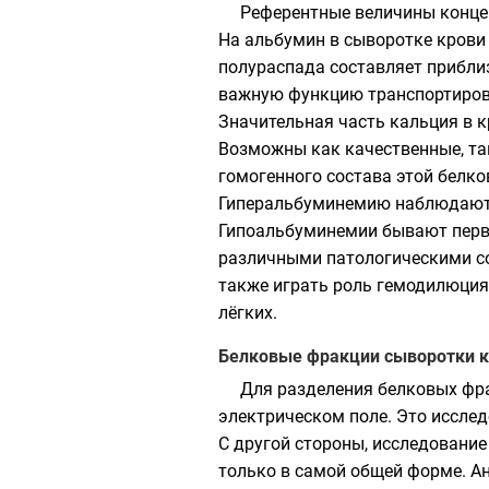
Референтные величины концен
На альбумин в сыворотке крови 
полураспада составляет прибли
важную функцию транспортировк
Значительная часть кальция в 
Возможны как качественные, та
гомогенного состава этой белк
Гиперальбуминемию наблюдают п
Гипоальбуминемии бывают перви
различными патологическими с
также играть роль гемодилюция
лёгких.
Белковые фракции сыворотки 
Для разделения белковых фр
электрическом поле. Это иссле
С другой стороны, исследование
только в самой общей форме. Ан