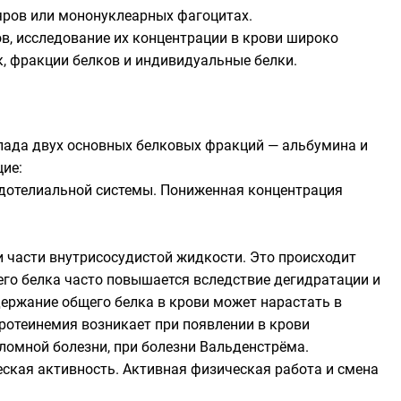
ляров или мононуклеарных фагоцитах.
в, исследование их концентрации в крови широко
к, фракции белков и индивидуальные белки.
спада двух основных белковых фракций — альбумина и
щие:
ндотелиальной системы. Пониженная концентрация
и части внутрисосудистой жидкости. Это происходит
его белка часто повышается вследствие дегидратации и
держание общего белка в крови может нарастать в
ротеинемия возникает при появлении в крови
ломной болезни, при болезни Вальденстрёма.
еская активность. Активная физическая работа и смена