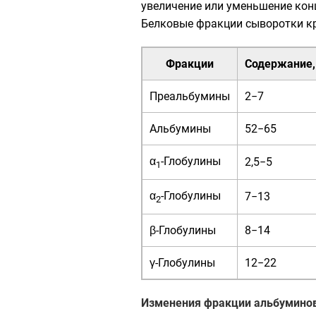
увеличение или уменьшение конц
Белковые фракции сыворотки к
Фракции
Содержание,
Преальбумины
2−7
Альбумины
52−65
α
-Глобулины
2,5−5
1
α
-Глобулины
7−13
2
β-Глобулины
8−14
γ-Глобулины
12−22
Изменения фракции альбумино