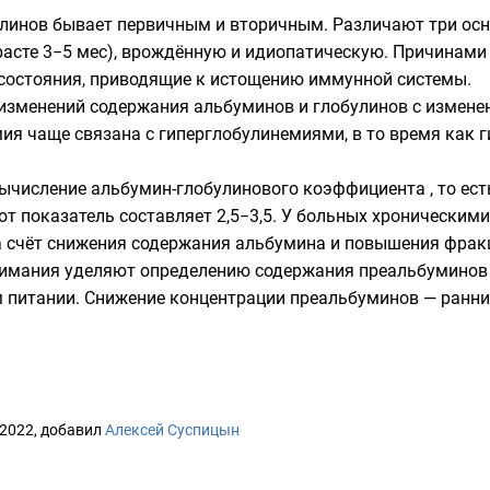
линов бывает первичным и вторичным. Различают три ос
зрасте 3−5 мес), врождённую и идиопатическую. Причинам
состояния, приводящие к истощению иммунной системы.
изменений содержания альбуминов и глобулинов с измене
мия чаще связана с гиперглобулинемиями, в то время как
числение альбумин-глобулинового коэффициента , то ест
от показатель составляет 2,5−3,5. У больных хроническим
за счёт снижения содержания альбумина и повышения фрак
нимания уделяют определению содержания преальбуминов 
 питании. Снижение концентрации преальбуминов — ранний
 2022, добавил
Алексей Суспицын