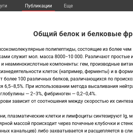
уги
Публикации
Eще
Общий белок и белковые ф
сокомолекулярные полипептиды, состоящие из более чем 
ами служит мол. масса 8000−10 000. Различают простые и
 и неаминокислотные компоненты: гем, производные витам
жизнедеятельности клеток (например, ферменты) и в форм
т более 100 различных белков, различающихся по происх
ся 6,5−8,5%. При использовании метода высаливания ней
 глобулины — 2−3%, фибриноген — 0,2−0,4%.
рови зависит от соотношения между скоростью их синтеза
ени, плазматические клетки и лимфоциты синтезируют Ig,
ярной массой происходит через почечные клубочки и стенк
ечных канальцев) либо захватывается и расщепляется в сл