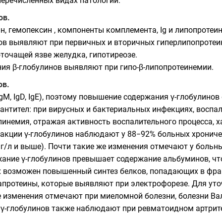
перечисленных видах патологии.
ов.
, гемопексин , компоненты комплемента, Ig и липопротеин
в выявляют при первичных и вторичных гиперлипопротеинем
точащей язве желудка, гипотиреозе.
я β-глобулинов выявляют при гипо-β-липопротеинемии.
ов.
, IgM, IgD, IgE), поэтому повышение содержания γ-глобулин
антител: при вирусных и бактериальных инфекциях, воспале
инемия, отражая активность воспалительного процесса, х
акции γ-глобулинов наблюдают у 88−92% больных хронич
 г/л и выше). Почти такие же изменения отмечают у боль
ржание γ-глобулинов превышает содержание альбуминов, ч
 возможен повышенный синтез белков, попадающих в фрак
апротеины, которые выявляют при электрофорезе. Для уто
изменения отмечают при миеломной болезни, болезни Ва
γ-глобулинов также наблюдают при ревматоидном артрите