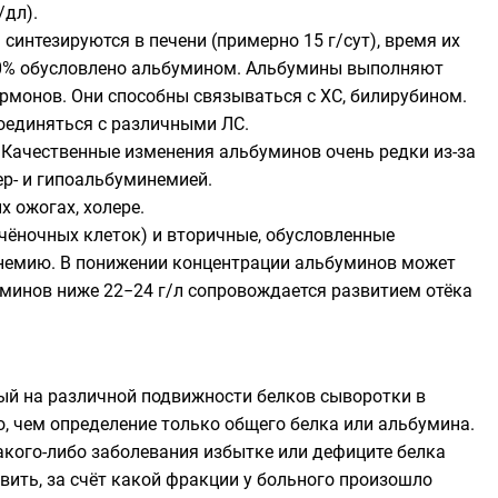
/дл).
интезируются в печени (примерно 15 г/сут), время их
−80% обусловлено альбумином. Альбумины выполняют
рмонов. Они способны связываться с ХС, билирубином.
оединяться с различными ЛС.
 Качественные изменения альбуминов очень редки из-за
ер- и гипоальбуминемией.
 ожогах, холере.
чёночных клеток) и вторичные, обусловленные
немию. В понижении концентрации альбуминов может
минов ниже 22−24 г/л сопровождается развитием отёка
ый на различной подвижности белков сыворотки в
, чем определение только общего белка или альбумина.
акого-либо заболевания избытке или дефиците белка
вить, за счёт какой фракции у больного произошло