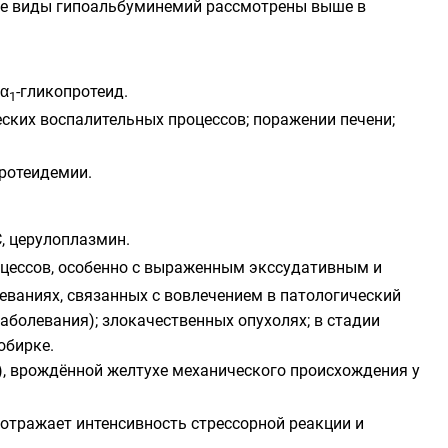
ые виды гипоальбуминемий рассмотрены выше в
 α
-гликопротеид.
1
еских воспалительных процессов; поражении печени;
ротеидемии.
С, церулоплазмин.
оцессов, особенно с выраженным экссудативным и
еваниях, связанных с вовлечением в патологический
аболевания); злокачественных опухолях; в стадии
обирке.
), врождённой желтухе механического происхождения у
 отражает интенсивность стрессорной реакции и